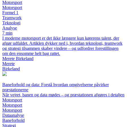
Motorsport
Motorsport
Formel 1
Teamwork
Teknologi
Analyse
7 min
I moderne motorsport er det ikke længere kun kørerens talent, der
afgør udfaldet. Artiklen dykker ned i, hvordan teknologi, teamwork
og strategi tilsammen skaber vindere – og udfordrer forestillingen
om den ensomme helt bag rattet.
Merete Birkeland
Merete
Birkeland
Baneforhold og data: Forstå hvordan omgivelserne påvirker
præstationerne
Når vejret, banen og data mødes – og præstationen afgøres i detaljen
Motorsport
Motorsport
Motorsport
Dataanalyse
Baneforhold
Strategi