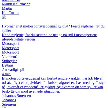
Martin Kauffmann
Martin
Kauffmann
Hvornår er et motorsportsvæddemål gyldigt? Forstå reglerne, før du
spiller
Kend reglerne, før du sætter dine penge på spil i motorsportens
uforudsigelige verden
Motorsport
Motorsport
Motorsport
Væddemål
Spilregler
Betting
Ansvarligt spil
4 min
Et motorsportsvæddemål kan hurtigt ændre karakter, når løb bliver
udsat, aflyst eller påvirket af tekniske afgørelser. Læs med og få styr
på, hvornår et væddemål er gyldigt, og hvordan du som spiller kan
beskytte dig mod uventede situationer.
Johannes Sørensen
Johannes
Sørensen