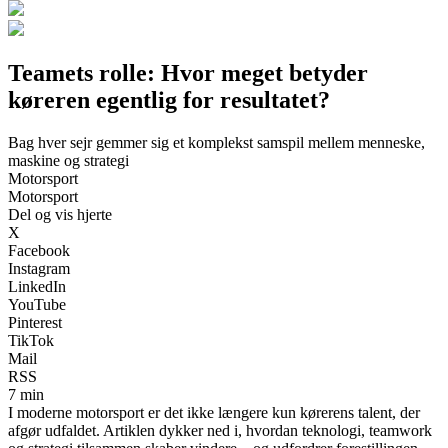
Teamets rolle: Hvor meget betyder
køreren egentlig for resultatet?
Bag hver sejr gemmer sig et komplekst samspil mellem menneske,
maskine og strategi
Motorsport
Motorsport
Del og vis hjerte
X
Facebook
Instagram
LinkedIn
YouTube
Pinterest
TikTok
Mail
RSS
7 min
I moderne motorsport er det ikke længere kun kørerens talent, der
afgør udfaldet. Artiklen dykker ned i, hvordan teknologi, teamwork