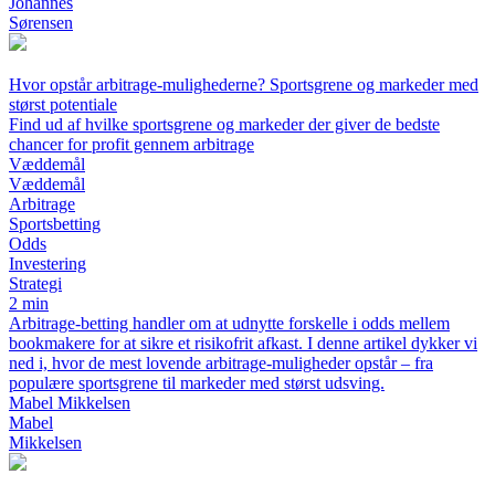
Johannes
Sørensen
Hvor opstår arbitrage-mulighederne? Sportsgrene og markeder med
størst potentiale
Find ud af hvilke sportsgrene og markeder der giver de bedste
chancer for profit gennem arbitrage
Væddemål
Væddemål
Arbitrage
Sportsbetting
Odds
Investering
Strategi
2 min
Arbitrage-betting handler om at udnytte forskelle i odds mellem
bookmakere for at sikre et risikofrit afkast. I denne artikel dykker vi
ned i, hvor de mest lovende arbitrage-muligheder opstår – fra
populære sportsgrene til markeder med størst udsving.
Mabel Mikkelsen
Mabel
Mikkelsen