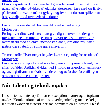
Et motorsportsvæddemål kan hurtigt ændre karakter, når løb bliver
udsat, aflyst eller påvirket af tekniske afgørelser. Læs med og få styr
på, hvornår et væddemål er gyldigt, og hvordan du som spiller kan
beskytte dig mod uventede situationer.
Lær af dine væddemål: Få overblik med en enkel log
Motorsport
En log over dine væddemål kan give dig det overblik, der gør
forskellen mellem tilfældige spil og bevidste beslutninger. Lær,
hvordan du med en enkel metode kan analysere dine resultater,
justere din strategi og spille mere ansvarligt.
Teamets rolle: Hvor meget betyder køreren egentlig for resultatet?
Motorsport
I moderne motorsport er det ikke længere kun kørerens talent, der
afgør udfaldet. Artiklen dykker ned i, hvordan teknologi, teamwork
og strategi tilsammen skaber vindere – og udfordrer forestillingen
om den ensomme helt bag rattet.
Når talent og teknik mødes
De største resultater opstår, når en exceptionel kører og et topteam
mødes. Kombinationen af teknisk overlegenhed og menneskelig
intuition skaber en synergi, der kan dominere en hel sæson. Det så