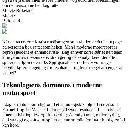
og strategi tilsammen skaber vindere – og udfordrer forestillingen
om den ensomme helt bag rattet.
Merete Birkeland
Merete
Birkeland
Når en racerkører krydser målstregen som vinder, er det let at pege
på personen bag rattet som helten. Men i moderne motorsport er
sejren sjældent et enmandsværk. Bag enhver kører står et helt team
af ingeniører, mekanikere, strateger og dataanalytikere, der alle
spiller en afgørende rolle. Spørgsmålet er derfor: Hvor meget
betyder køreren egentlig for resultatet – og hvor meget afhænger af
teamet?
Teknologiens dominans i moderne
motorsport
I dag er motorsport i høj grad et teknologisk kapløb. I serier som
Formel 1 og Le Mans er bilernes ydeevne resultatet af tusindvis af
timers udvikling, test og finjustering. Aerodynamik, motorstyring,
dækstrategi og software spiller en enorm rolle for, hvor hurtigt en bil
kan køre.