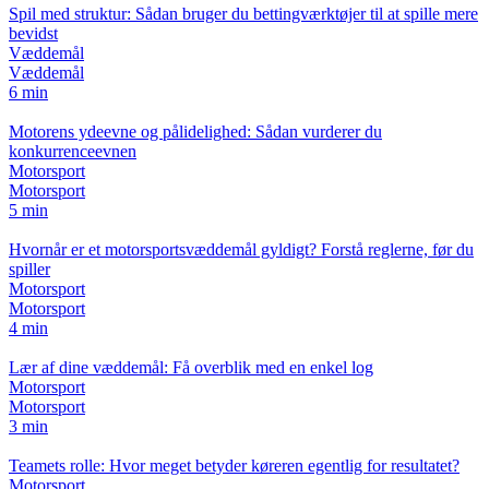
Spil med struktur: Sådan bruger du bettingværktøjer til at spille mere
bevidst
Væddemål
Væddemål
6 min
Motorens ydeevne og pålidelighed: Sådan vurderer du
konkurrenceevnen
Motorsport
Motorsport
5 min
Hvornår er et motorsportsvæddemål gyldigt? Forstå reglerne, før du
spiller
Motorsport
Motorsport
4 min
Lær af dine væddemål: Få overblik med en enkel log
Motorsport
Motorsport
3 min
Teamets rolle: Hvor meget betyder køreren egentlig for resultatet?
Motorsport