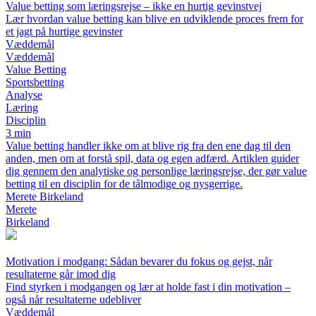
Value betting som læringsrejse – ikke en hurtig gevinstvej
Lær hvordan value betting kan blive en udviklende proces frem for
et jagt på hurtige gevinster
Væddemål
Væddemål
Value Betting
Sportsbetting
Analyse
Læring
Disciplin
3 min
Value betting handler ikke om at blive rig fra den ene dag til den
anden, men om at forstå spil, data og egen adfærd. Artiklen guider
dig gennem den analytiske og personlige læringsrejse, der gør value
betting til en disciplin for de tålmodige og nysgerrige.
Merete Birkeland
Merete
Birkeland
Motivation i modgang: Sådan bevarer du fokus og gejst, når
resultaterne går imod dig
Find styrken i modgangen og lær at holde fast i din motivation –
også når resultaterne udebliver
Væddemål