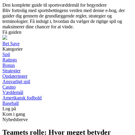
Den komplette guide til sportsvæddemål for begyndere
Bliv fortrolig med sportsbettingens verden med denne e-bog, der
guider dig gennem de grundlæggende regler, strategier og
terminologier. Få indsigt i, hvordan du vælger de rigtige spil og
maksimerer dine chancer for at vinde.
Få guiden
Bet Save
Kategorier
Spil
Ratings
Bonus
Strategier
Opdateringer
Ansvarligt spil
Casino
Væddemål
Amerikansk fodbold
Baseball
Log på
Kom i gang
Nyhedsbreve
Teamets rolle: Hvor meget betyder