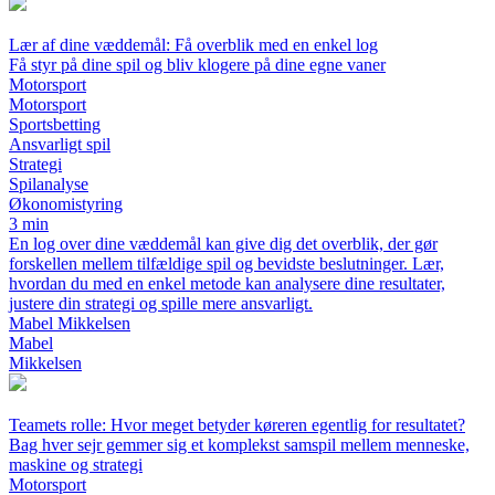
Lær af dine væddemål: Få overblik med en enkel log
Få styr på dine spil og bliv klogere på dine egne vaner
Motorsport
Motorsport
Sportsbetting
Ansvarligt spil
Strategi
Spilanalyse
Økonomistyring
3 min
En log over dine væddemål kan give dig det overblik, der gør
forskellen mellem tilfældige spil og bevidste beslutninger. Lær,
hvordan du med en enkel metode kan analysere dine resultater,
justere din strategi og spille mere ansvarligt.
Mabel Mikkelsen
Mabel
Mikkelsen
Teamets rolle: Hvor meget betyder køreren egentlig for resultatet?
Bag hver sejr gemmer sig et komplekst samspil mellem menneske,
maskine og strategi
Motorsport