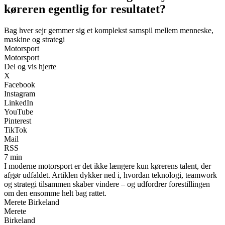
køreren egentlig for resultatet?
Bag hver sejr gemmer sig et komplekst samspil mellem menneske,
maskine og strategi
Motorsport
Motorsport
Del og vis hjerte
X
Facebook
Instagram
LinkedIn
YouTube
Pinterest
TikTok
Mail
RSS
7 min
I moderne motorsport er det ikke længere kun kørerens talent, der
afgør udfaldet. Artiklen dykker ned i, hvordan teknologi, teamwork
og strategi tilsammen skaber vindere – og udfordrer forestillingen
om den ensomme helt bag rattet.
Merete Birkeland
Merete
Birkeland