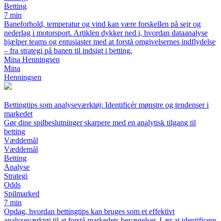
Betting
7 min
Baneforhold, temperatur og vind kan være forskellen på sejr og
nederlag i motorsport. Artiklen dykker ned i, hvordan dataanalyse
hjælper teams og entusiaster med at forstå omgivelsernes indflydelse
– fra strategi på banen til indsigt i betting.
Mina Henningsen
Mina
Henningsen
Bettingtips som analyseværktøj: Identificér mønstre og tendenser i
markedet
Gør dine spilbeslutninger skarpere med en analytisk tilgang til
betting
Væddemål
Væddemål
Betting
Analyse
Strategi
Odds
Spilmarked
7 min
Opdag, hvordan bettingtips kan bruges som et effektivt
analyseværktøj til at forstå markedets bevægelser. Lær at identificere