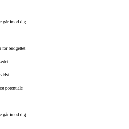
ne går imod dig
 for budgettet
kedet
evidst
st potentiale
ne går imod dig