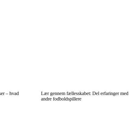
ser – hvad
Lær gennem fællesskabet: Del erfaringer med
andre fodboldspillere