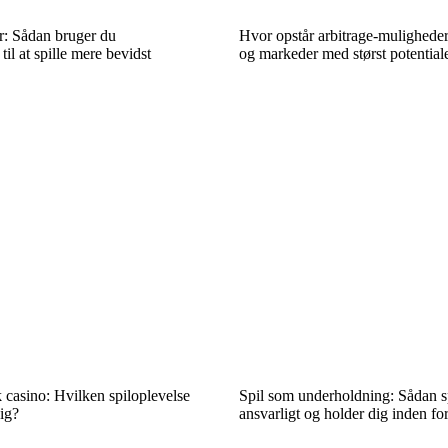
r: Sådan bruger du
Hvor opstår arbitrage-mulighede
til at spille mere bevidst
og markeder med størst potential
k casino: Hvilken spiloplevelse
Spil som underholdning: Sådan sp
dig?
ansvarligt og holder dig inden fo