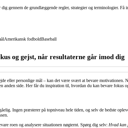
 dig gennem de grundlæggende regler, strategier og terminologier. Få i
ål
Amerikansk fodbold
Baseball
us og gejst, når resultaterne går imod dig
ejde eller personlige mål – kan det være svært at bevare motivationen. 
 anden side. Her får du inspiration til, hvordan du kan bevare fokus o
dgåelig. Ingen præsterer på topniveau hele tiden, og selv de bedste oplev
ssen.
 bevare roen og analysere situationen nøgternt. Spørg dig selv:
Hvad kan j