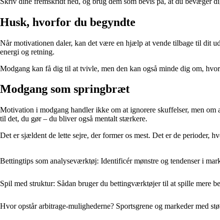
Skriv dine fremskridt ned, og brug dem som bevis på, at du bevæger dig 
Husk, hvorfor du begyndte
Når motivationen daler, kan det være en hjælp at vende tilbage til dit 
energi og retning.
Modgang kan få dig til at tvivle, men den kan også minde dig om, hvor 
Modgang som springbræt
Motivation i modgang handler ikke om at ignorere skuffelser, men om a
til det, du gør – du bliver også mentalt stærkere.
Det er sjældent de lette sejre, der former os mest. Det er de perioder, hv
Bettingtips som analyseværktøj: Identificér mønstre og tendenser i mar
Spil med struktur: Sådan bruger du bettingværktøjer til at spille mere b
Hvor opstår arbitrage-mulighederne? Sportsgrene og markeder med stør