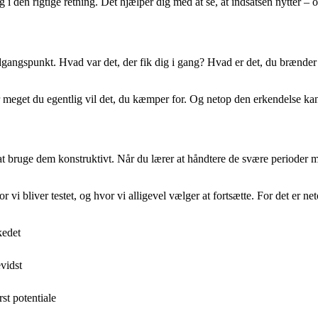
i den rigtige retning. Det hjælper dig med at se, at indsatsen nytter – 
udgangspunkt. Hvad var det, der fik dig i gang? Hvad er det, du brænder 
meget du egentlig vil det, du kæmper for. Og netop den erkendelse kan b
t bruge dem konstruktivt. Når du lærer at håndtere de svære perioder 
or vi bliver testet, og hvor vi alligevel vælger at fortsætte. For det er n
kedet
evidst
st potentiale