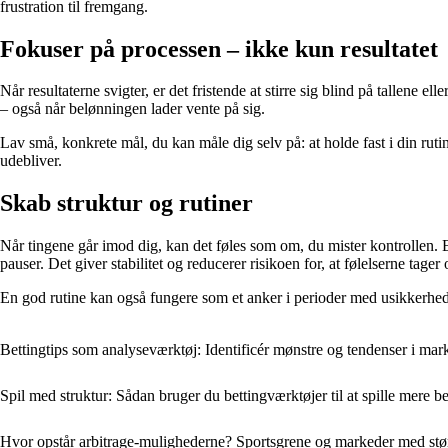
frustration til fremgang.
Fokuser på processen – ikke kun resultatet
Når resultaterne svigter, er det fristende at stirre sig blind på tallene e
– også når belønningen lader vente på sig.
Lav små, konkrete mål, du kan måle dig selv på: at holde fast i din rutin
udebliver.
Skab struktur og rutiner
Når tingene går imod dig, kan det føles som om, du mister kontrollen. E
pauser. Det giver stabilitet og reducerer risikoen for, at følelserne tager 
En god rutine kan også fungere som et anker i perioder med usikkerhed. 
Bettingtips som analyseværktøj: Identificér mønstre og tendenser i mar
Spil med struktur: Sådan bruger du bettingværktøjer til at spille mere b
Hvor opstår arbitrage-mulighederne? Sportsgrene og markeder med stør