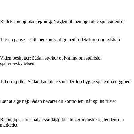
Refleksion og planlægning: Nøglen til meningsfulde spillegrænser
Tag en pause – spil mere ansvarligt med refleksion som redskab
Viden beskytter: Sådan styrker oplysning om spilrisici
spillerbeskyttelsen
Tal om spillet: Sådan kan åbne samtaler forebygge spilleafhængighed
Lær at sige nej: Sådan bevarer du kontrollen, når spillet frister
Bettingtips som analyseværktøj: Identificér mønstre og tendenser i
markedet