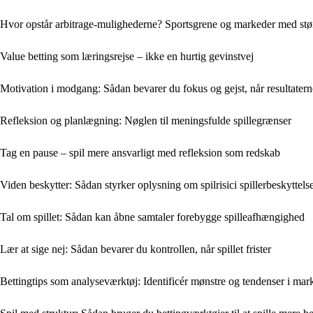
Hvor opstår arbitrage-mulighederne? Sportsgrene og markeder med stør
Value betting som læringsrejse – ikke en hurtig gevinstvej
Motivation i modgang: Sådan bevarer du fokus og gejst, når resultater
Refleksion og planlægning: Nøglen til meningsfulde spillegrænser
Tag en pause – spil mere ansvarligt med refleksion som redskab
Viden beskytter: Sådan styrker oplysning om spilrisici spillerbeskyttels
Tal om spillet: Sådan kan åbne samtaler forebygge spilleafhængighed
Lær at sige nej: Sådan bevarer du kontrollen, når spillet frister
Bettingtips som analyseværktøj: Identificér mønstre og tendenser i mar