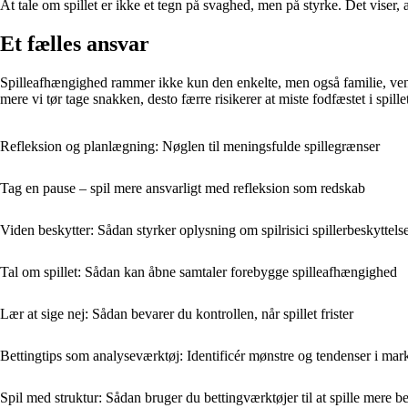
At tale om spillet er ikke et tegn på svaghed, men på styrke. Det viser, at
Et fælles ansvar
Spilleafhængighed rammer ikke kun den enkelte, men også familie, venne
mere vi tør tage snakken, desto færre risikerer at miste fodfæstet i spille
Refleksion og planlægning: Nøglen til meningsfulde spillegrænser
Tag en pause – spil mere ansvarligt med refleksion som redskab
Viden beskytter: Sådan styrker oplysning om spilrisici spillerbeskyttels
Tal om spillet: Sådan kan åbne samtaler forebygge spilleafhængighed
Lær at sige nej: Sådan bevarer du kontrollen, når spillet frister
Bettingtips som analyseværktøj: Identificér mønstre og tendenser i mar
Spil med struktur: Sådan bruger du bettingværktøjer til at spille mere b