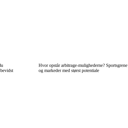
du
Hvor opstår arbitrage-mulighederne? Sportsgrene
 bevidst
og markeder med størst potentiale