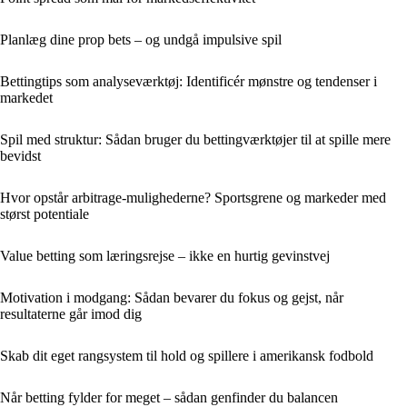
Planlæg dine prop bets – og undgå impulsive spil
Bettingtips som analyseværktøj: Identificér mønstre og tendenser i
markedet
Spil med struktur: Sådan bruger du bettingværktøjer til at spille mere
bevidst
Hvor opstår arbitrage-mulighederne? Sportsgrene og markeder med
størst potentiale
Value betting som læringsrejse – ikke en hurtig gevinstvej
Motivation i modgang: Sådan bevarer du fokus og gejst, når
resultaterne går imod dig
Skab dit eget rangsystem til hold og spillere i amerikansk fodbold
Når betting fylder for meget – sådan genfinder du balancen