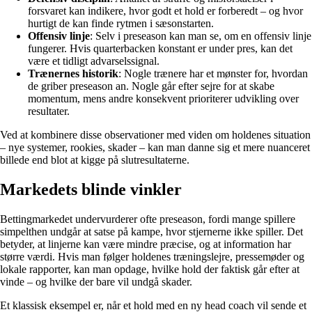
forsvaret kan indikere, hvor godt et hold er forberedt – og hvor
hurtigt de kan finde rytmen i sæsonstarten.
Offensiv linje
: Selv i preseason kan man se, om en offensiv linje
fungerer. Hvis quarterbacken konstant er under pres, kan det
være et tidligt advarselssignal.
Trænernes historik
: Nogle trænere har et mønster for, hvordan
de griber preseason an. Nogle går efter sejre for at skabe
momentum, mens andre konsekvent prioriterer udvikling over
resultater.
Ved at kombinere disse observationer med viden om holdenes situation
– nye systemer, rookies, skader – kan man danne sig et mere nuanceret
billede end blot at kigge på slutresultaterne.
Markedets blinde vinkler
Bettingmarkedet undervurderer ofte preseason, fordi mange spillere
simpelthen undgår at satse på kampe, hvor stjernerne ikke spiller. Det
betyder, at linjerne kan være mindre præcise, og at information har
større værdi. Hvis man følger holdenes træningslejre, pressemøder og
lokale rapporter, kan man opdage, hvilke hold der faktisk går efter at
vinde – og hvilke der bare vil undgå skader.
Et klassisk eksempel er, når et hold med en ny head coach vil sende et