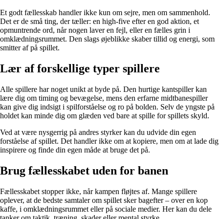
Et godt fællesskab handler ikke kun om sejre, men om sammenhold.
Det er de små ting, der tæller: en high-five efter en god aktion, et
opmuntrende ord, når nogen laver en fejl, eller en fælles grin i
omklædningsrummet. Den slags øjeblikke skaber tillid og energi, som
smitter af på spillet.
Lær af forskellige typer spillere
Alle spillere har noget unikt at byde på. Den hurtige kantspiller kan
lære dig om timing og bevægelse, mens den erfarne midtbanespiller
kan give dig indsigt i spilforståelse og ro på bolden. Selv de yngste på
holdet kan minde dig om glæden ved bare at spille for spillets skyld.
Ved at være nysgerrig på andres styrker kan du udvide din egen
forståelse af spillet. Det handler ikke om at kopiere, men om at lade dig
inspirere og finde din egen måde at bruge det på.
Brug fællesskabet uden for banen
Fællesskabet stopper ikke, når kampen fløjtes af. Mange spillere
oplever, at de bedste samtaler om spillet sker bagefter – over en kop
kaffe, i omklædningsrummet eller på sociale medier. Her kan du dele
tanker om taktik, træning, skader eller mental styrke.