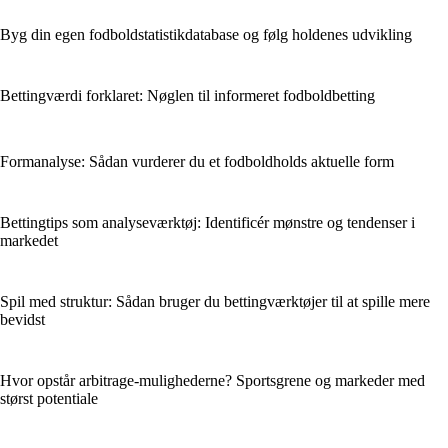
Byg din egen fodboldstatistikdatabase og følg holdenes udvikling
Bettingværdi forklaret: Nøglen til informeret fodboldbetting
Formanalyse: Sådan vurderer du et fodboldholds aktuelle form
Bettingtips som analyseværktøj: Identificér mønstre og tendenser i
markedet
Spil med struktur: Sådan bruger du bettingværktøjer til at spille mere
bevidst
Hvor opstår arbitrage-mulighederne? Sportsgrene og markeder med
størst potentiale