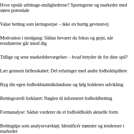
Hvor opstår arbitrage-mulighederne? Sportsgrene og markeder med
størst potentiale
Value betting som læringsrejse – ikke en hurtig gevinstvej
Motivation i modgang: Sådan bevarer du fokus og gejst, når
resultaterne går imod dig
Tidlige og sene markedsbevægelser – hvad betyder de for dine spil?
Lær gennem fællesskabet: Del erfaringer med andre fodboldspillere
Byg din egen fodboldstatistikdatabase og følg holdenes udvikling
Bettingværdi forklaret: Nøglen til informeret fodboldbetting
Formanalyse: Sådan vurderer du et fodboldholds aktuelle form
Bettingtips som analyseværktøj: Identificér mønstre og tendenser i
markedet