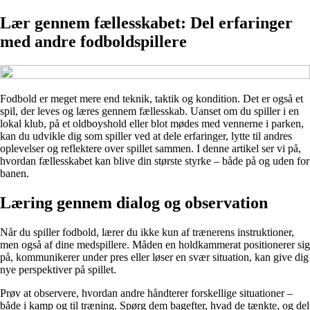
Lær gennem fællesskabet: Del erfaringer
med andre fodboldspillere
Fodbold er meget mere end teknik, taktik og kondition. Det er også et
spil, der leves og læres gennem fællesskab. Uanset om du spiller i en
lokal klub, på et oldboyshold eller blot mødes med vennerne i parken,
kan du udvikle dig som spiller ved at dele erfaringer, lytte til andres
oplevelser og reflektere over spillet sammen. I denne artikel ser vi på,
hvordan fællesskabet kan blive din største styrke – både på og uden for
banen.
Læring gennem dialog og observation
Når du spiller fodbold, lærer du ikke kun af trænerens instruktioner,
men også af dine medspillere. Måden en holdkammerat positionerer sig
på, kommunikerer under pres eller løser en svær situation, kan give dig
nye perspektiver på spillet.
Prøv at observere, hvordan andre håndterer forskellige situationer –
både i kamp og til træning. Spørg dem bagefter, hvad de tænkte, og del