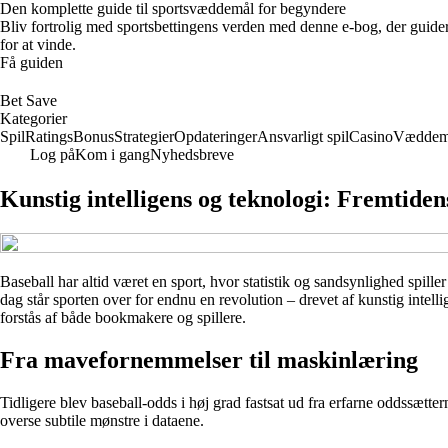
Den komplette guide til sportsvæddemål for begyndere
Bliv fortrolig med sportsbettingens verden med denne e-bog, der guider
for at vinde.
Få guiden
Bet Save
Kategorier
Spil
Ratings
Bonus
Strategier
Opdateringer
Ansvarligt spil
Casino
Væddem
Log på
Kom i gang
Nyhedsbreve
Kunstig intelligens og teknologi: Fremtidens
Baseball har altid været en sport, hvor statistik og sandsynlighed spiller
dag står sporten over for endnu en revolution – drevet af kunstig inte
forstås af både bookmakere og spillere.
Fra mavefornemmelser til maskinlæring
Tidligere blev baseball-odds i høj grad fastsat ud fra erfarne oddssæt
overse subtile mønstre i dataene.