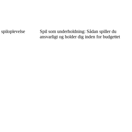
 spiloplevelse
Spil som underholdning: Sådan spiller du
ansvarligt og holder dig inden for budgettet