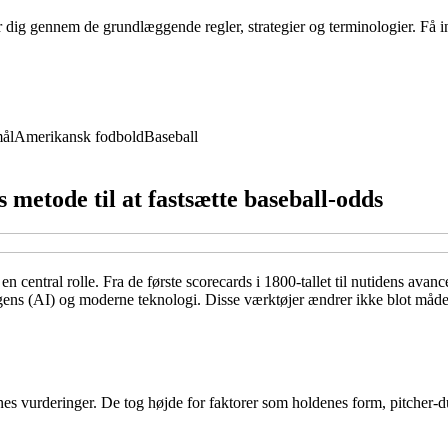
 dig gennem de grundlæggende regler, strategier og terminologier. Få i
ål
Amerikansk fodbold
Baseball
 metode til at fastsætte baseball-odds
 en central rolle. Fra de første scorecards i 1800-tallet til nutidens ava
lligens (AI) og moderne teknologi. Disse værktøjer ændrer ikke blot måd
ternes vurderinger. De tog højde for faktorer som holdenes form, pitche