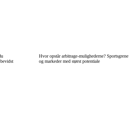
du
Hvor opstår arbitrage-mulighederne? Sportsgrene
 bevidst
og markeder med størst potentiale