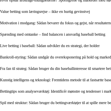
Hvor opstår arbitrage-mulighederne? Sportsgrene og markeder med stør
Value betting som læringsrejse – ikke en hurtig gevinstvej
Motivation i modgang: Sådan bevarer du fokus og gejst, når resultater
Spænding med omtanke – find balancen i ansvarlig baseball betting
Live betting i baseball: Sådan udvikler du en strategi, der holder
Bankroll-styring: Sådan undgår du overeksponering på hold og marked
Fra fan til strateg: Sådan bruger du din baseballinteresse til smartere bet
Kunstig intelligens og teknologi: Fremtidens metode til at fastsætte bas
Bettingtips som analyseværktøj: Identificér mønstre og tendenser i mar
Spil med struktur: Sådan bruger du bettingværktøjer til at spille mere b