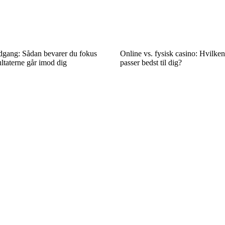
dgang: Sådan bevarer du fokus
Online vs. fysisk casino: Hvilken
ultaterne går imod dig
passer bedst til dig?