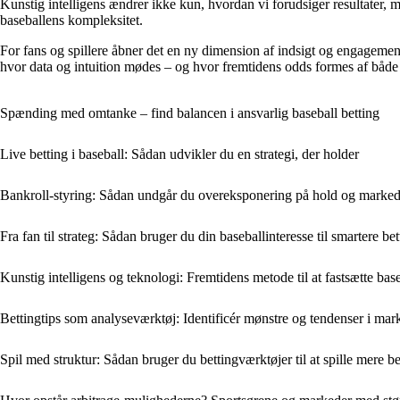
Kunstig intelligens ændrer ikke kun, hvordan vi forudsiger resultater, m
baseballens kompleksitet.
For fans og spillere åbner det en ny dimension af indsigt og engageme
hvor data og intuition mødes – og hvor fremtidens odds formes af båd
Spænding med omtanke – find balancen i ansvarlig baseball betting
Live betting i baseball: Sådan udvikler du en strategi, der holder
Bankroll-styring: Sådan undgår du overeksponering på hold og marked
Fra fan til strateg: Sådan bruger du din baseballinteresse til smartere bet
Kunstig intelligens og teknologi: Fremtidens metode til at fastsætte bas
Bettingtips som analyseværktøj: Identificér mønstre og tendenser i mar
Spil med struktur: Sådan bruger du bettingværktøjer til at spille mere b