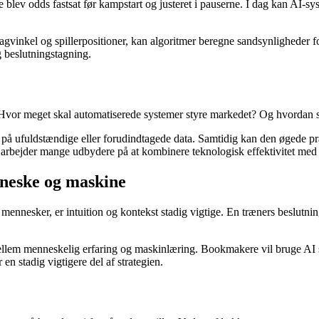
 blev odds fastsat før kampstart og justeret i pauserne. I dag kan AI-s
slagvinkel og spillerpositioner, kan algoritmer beregne sandsynligheder
g beslutningstagning.
Hvor meget skal automatiserede systemer styre markedet? Og hvordan si
s på ufuldstændige eller forudindtagede data. Samtidig kan den øgede præ
r arbejder mange udbydere på at kombinere teknologisk effektivitet me
neske og maskine
nesker, er intuition og kontekst stadig vigtige. En træners beslutning 
llem menneskelig erfaring og maskinlæring. Bookmakere vil bruge AI som 
 en stadig vigtigere del af strategien.