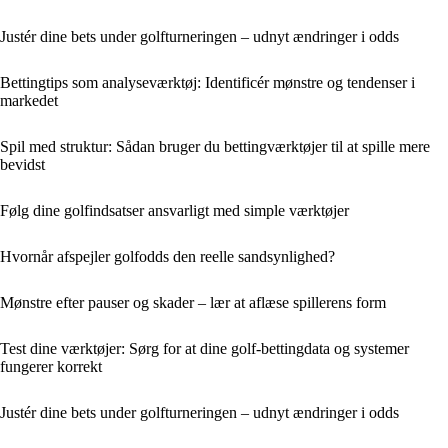
Justér dine bets under golfturneringen – udnyt ændringer i odds
Bettingtips som analyseværktøj: Identificér mønstre og tendenser i
markedet
Spil med struktur: Sådan bruger du bettingværktøjer til at spille mere
bevidst
Følg dine golfindsatser ansvarligt med simple værktøjer
Hvornår afspejler golfodds den reelle sandsynlighed?
Mønstre efter pauser og skader – lær at aflæse spillerens form
Test dine værktøjer: Sørg for at dine golf-bettingdata og systemer
fungerer korrekt
Justér dine bets under golfturneringen – udnyt ændringer i odds