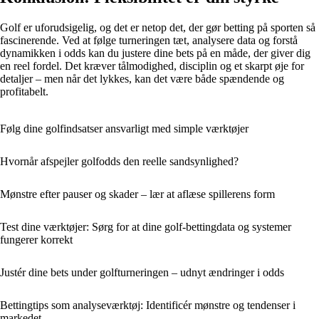
Golf er uforudsigelig, og det er netop det, der gør betting på sporten så
fascinerende. Ved at følge turneringen tæt, analysere data og forstå
dynamikken i odds kan du justere dine bets på en måde, der giver dig
en reel fordel. Det kræver tålmodighed, disciplin og et skarpt øje for
detaljer – men når det lykkes, kan det være både spændende og
profitabelt.
Følg dine golfindsatser ansvarligt med simple værktøjer
Hvornår afspejler golfodds den reelle sandsynlighed?
Mønstre efter pauser og skader – lær at aflæse spillerens form
Test dine værktøjer: Sørg for at dine golf-bettingdata og systemer
fungerer korrekt
Justér dine bets under golfturneringen – udnyt ændringer i odds
Bettingtips som analyseværktøj: Identificér mønstre og tendenser i
markedet