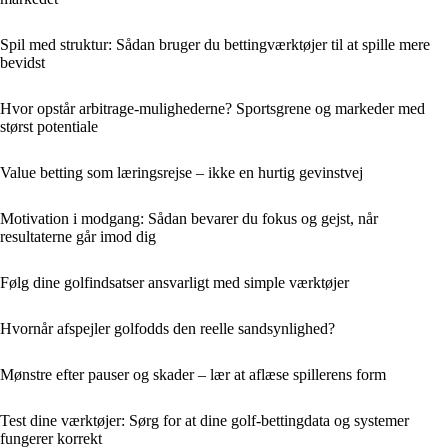
Spil med struktur: Sådan bruger du bettingværktøjer til at spille mere
bevidst
Hvor opstår arbitrage-mulighederne? Sportsgrene og markeder med
størst potentiale
Value betting som læringsrejse – ikke en hurtig gevinstvej
Motivation i modgang: Sådan bevarer du fokus og gejst, når
resultaterne går imod dig
Følg dine golfindsatser ansvarligt med simple værktøjer
Hvornår afspejler golfodds den reelle sandsynlighed?
Mønstre efter pauser og skader – lær at aflæse spillerens form
Test dine værktøjer: Sørg for at dine golf-bettingdata og systemer
fungerer korrekt