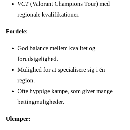
VCT
(Valorant Champions Tour) med
regionale kvalifikationer.
Fordele:
God balance mellem kvalitet og
forudsigelighed.
Mulighed for at specialisere sig i én
region.
Ofte hyppige kampe, som giver mange
bettingmuligheder.
Ulemper: