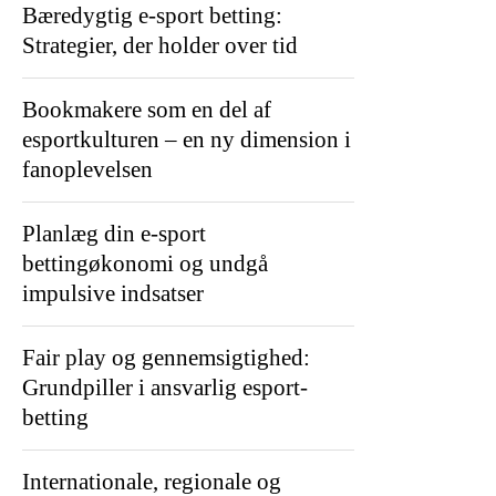
Bæredygtig e-sport betting:
Strategier, der holder over tid
Bookmakere som en del af
esportkulturen – en ny dimension i
fanoplevelsen
Planlæg din e-sport
bettingøkonomi og undgå
impulsive indsatser
Fair play og gennemsigtighed:
Grundpiller i ansvarlig esport-
betting
Internationale, regionale og