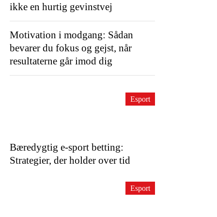
ikke en hurtig gevinstvej
Motivation i modgang: Sådan
bevarer du fokus og gejst, når
resultaterne går imod dig
Esport
Bæredygtig e-sport betting:
Strategier, der holder over tid
Esport