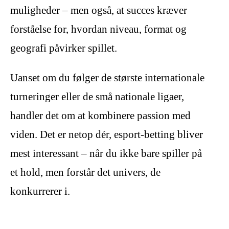
muligheder – men også, at succes kræver
forståelse for, hvordan niveau, format og
geografi påvirker spillet.
Uanset om du følger de største internationale
turneringer eller de små nationale ligaer,
handler det om at kombinere passion med
viden. Det er netop dér, esport-betting bliver
mest interessant – når du ikke bare spiller på
et hold, men forstår det univers, de
konkurrerer i.