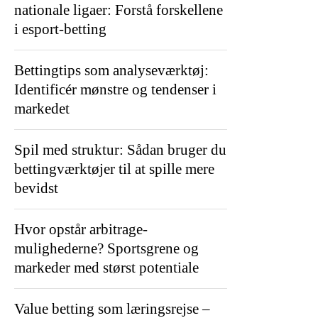
nationale ligaer: Forstå forskellene
i esport-betting
Bettingtips som analyseværktøj:
Identificér mønstre og tendenser i
markedet
Spil med struktur: Sådan bruger du
bettingværktøjer til at spille mere
bevidst
Hvor opstår arbitrage-
mulighederne? Sportsgrene og
markeder med størst potentiale
Value betting som læringsrejse –