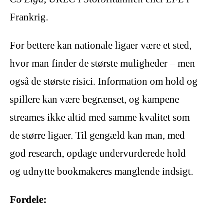
Frankrig.
For bettere kan nationale ligaer være et sted,
hvor man finder de største muligheder – men
også de største risici. Information om hold og
spillere kan være begrænset, og kampene
streames ikke altid med samme kvalitet som
de større ligaer. Til gengæld kan man, med
god research, opdage undervurderede hold
og udnytte bookmakeres manglende indsigt.
Fordele: