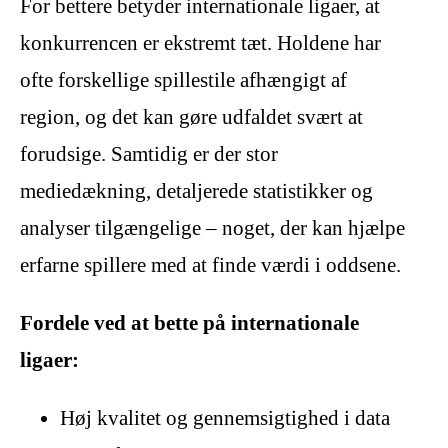
For bettere betyder internationale ligaer, at
konkurrencen er ekstremt tæt. Holdene har
ofte forskellige spillestile afhængigt af
region, og det kan gøre udfaldet svært at
forudsige. Samtidig er der stor
mediedækning, detaljerede statistikker og
analyser tilgængelige – noget, der kan hjælpe
erfarne spillere med at finde værdi i oddsene.
Fordele ved at bette på internationale
ligaer:
Høj kvalitet og gennemsigtighed i data