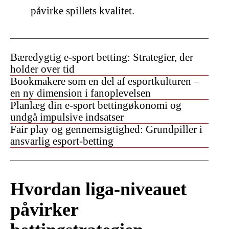
påvirke spillets kvalitet.
Bæredygtig e-sport betting: Strategier, der
holder over tid
Bookmakere som en del af esportkulturen –
en ny dimension i fanoplevelsen
Planlæg din e-sport bettingøkonomi og
undgå impulsive indsatser
Fair play og gennemsigtighed: Grundpiller i
ansvarlig esport-betting
Hvordan liga-niveauet
påvirker