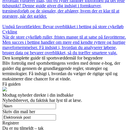
Hvordan vurderer man, om en rytter rammer topformen på det rette
tidspunkt? Denne guide giver dig indsigt i formkurver,
træningsforløb og de signaler, der afslører, hvem der er klar til at
præstere, når det gælder.
Undgå favoritfælden: Bevar overblikket i betting på store cykelløb
Cykling
Når de store cykelløb ruller, fristes mange til at satse på favoritterne.
Men succes i betting handler om mere end kendte ryttere og hurtige
mavefornemmelser. Få indsigt i, hvordan du analyserer løbene,
bruger data og bevarer overblikket, så du træffer smartere valg.
Den komplette guide til sportsvæddemål for begyndere
Bliv fortrolig med sportsbettingens verden med denne e-bog, der
guider dig gennem de grundlæggende regler, strategier og
terminologier. Få indsigt i, hvordan du vælger de rigtige spil og
maksimerer dine chancer for at vinde.
Få guiden
Modtag nyheder direkte i din indbakke
Nyhedsbrevet, du faktisk har lyst til at læse.
Skriv din mail her
Registrer
Du er nu tilmeldt – tak