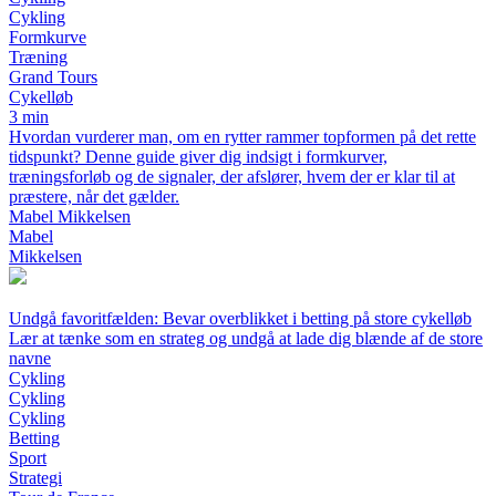
Cykling
Formkurve
Træning
Grand Tours
Cykelløb
3 min
Hvordan vurderer man, om en rytter rammer topformen på det rette
tidspunkt? Denne guide giver dig indsigt i formkurver,
træningsforløb og de signaler, der afslører, hvem der er klar til at
præstere, når det gælder.
Mabel Mikkelsen
Mabel
Mikkelsen
Undgå favoritfælden: Bevar overblikket i betting på store cykelløb
Lær at tænke som en strateg og undgå at lade dig blænde af de store
navne
Cykling
Cykling
Cykling
Betting
Sport
Strategi