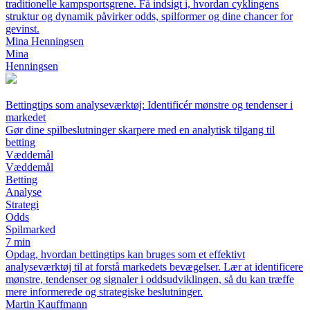
traditionelle kampsportsgrene. Få indsigt i, hvordan cyklingens
struktur og dynamik påvirker odds, spilformer og dine chancer for
gevinst.
Mina Henningsen
Mina
Henningsen
Bettingtips som analyseværktøj: Identificér mønstre og tendenser i
markedet
Gør dine spilbeslutninger skarpere med en analytisk tilgang til
betting
Væddemål
Væddemål
Betting
Analyse
Strategi
Odds
Spilmarked
7 min
Opdag, hvordan bettingtips kan bruges som et effektivt
analyseværktøj til at forstå markedets bevægelser. Lær at identificere
mønstre, tendenser og signaler i oddsudviklingen, så du kan træffe
mere informerede og strategiske beslutninger.
Martin Kauffmann