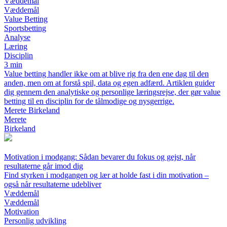
Væddemål
Væddemål
Value Betting
Sportsbetting
Analyse
Læring
Disciplin
3 min
Value betting handler ikke om at blive rig fra den ene dag til den
anden, men om at forstå spil, data og egen adfærd. Artiklen guider
dig gennem den analytiske og personlige læringsrejse, der gør value
betting til en disciplin for de tålmodige og nysgerrige.
Merete Birkeland
Merete
Birkeland
Motivation i modgang: Sådan bevarer du fokus og gejst, når
resultaterne går imod dig
Find styrken i modgangen og lær at holde fast i din motivation –
også når resultaterne udebliver
Væddemål
Væddemål
Motivation
Personlig udvikling