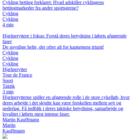
Cykling betting forklaret: Hvad adskiller cyklingens
bettingmarkeder fra andre sportsgrene?
Cykling
Cykling
4 min
Hjælperyttere i fokus: Forstå deres betydning i løbets afgørende
faser
De usynlige helte, der ofrer alt for kaptajnens triumf
Cykling
Cykling
Cykling
Hjælperytter
Tour de France
Sport
Taktik
3 min
Hjælperytterne spiller en afgørende rolle i de store cykelløb, hvor
deres arbejde i det skjulte kan være forskellen mellem sejr og
nederlag. Få indblik i deres taktiske betydning, samarbejde og
loyalitet i løbets mest intense faser.
Martin Kauffmann
Martin
Kauffmann