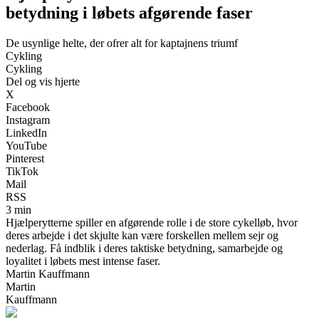
betydning i løbets afgørende faser
De usynlige helte, der ofrer alt for kaptajnens triumf
Cykling
Cykling
Del og vis hjerte
X
Facebook
Instagram
LinkedIn
YouTube
Pinterest
TikTok
Mail
RSS
3 min
Hjælperytterne spiller en afgørende rolle i de store cykelløb, hvor
deres arbejde i det skjulte kan være forskellen mellem sejr og
nederlag. Få indblik i deres taktiske betydning, samarbejde og
loyalitet i løbets mest intense faser.
Martin Kauffmann
Martin
Kauffmann