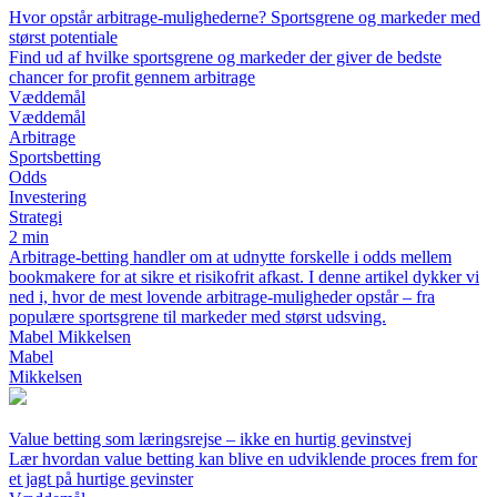
Hvor opstår arbitrage-mulighederne? Sportsgrene og markeder med
størst potentiale
Find ud af hvilke sportsgrene og markeder der giver de bedste
chancer for profit gennem arbitrage
Væddemål
Væddemål
Arbitrage
Sportsbetting
Odds
Investering
Strategi
2 min
Arbitrage-betting handler om at udnytte forskelle i odds mellem
bookmakere for at sikre et risikofrit afkast. I denne artikel dykker vi
ned i, hvor de mest lovende arbitrage-muligheder opstår – fra
populære sportsgrene til markeder med størst udsving.
Mabel Mikkelsen
Mabel
Mikkelsen
Value betting som læringsrejse – ikke en hurtig gevinstvej
Lær hvordan value betting kan blive en udviklende proces frem for
et jagt på hurtige gevinster