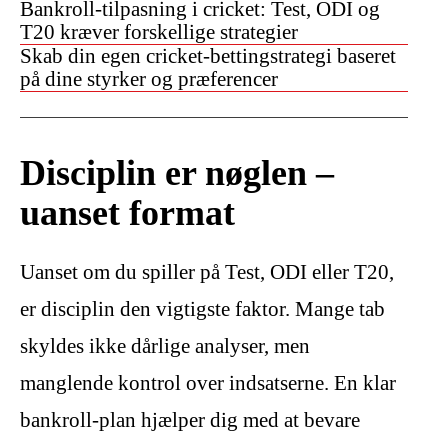
Bankroll-tilpasning i cricket: Test, ODI og
T20 kræver forskellige strategier
Skab din egen cricket-bettingstrategi baseret
på dine styrker og præferencer
Disciplin er nøglen –
uanset format
Uanset om du spiller på Test, ODI eller T20,
er disciplin den vigtigste faktor. Mange tab
skyldes ikke dårlige analyser, men
manglende kontrol over indsatserne. En klar
bankroll-plan hjælper dig med at bevare