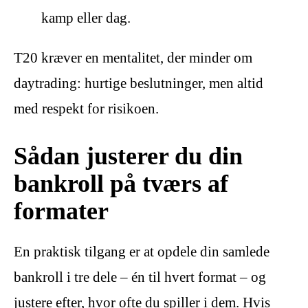
kamp eller dag.
T20 kræver en mentalitet, der minder om
daytrading: hurtige beslutninger, men altid
med respekt for risikoen.
Sådan justerer du din
bankroll på tværs af
formater
En praktisk tilgang er at opdele din samlede
bankroll i tre dele – én til hvert format – og
justere efter, hvor ofte du spiller i dem. Hvis