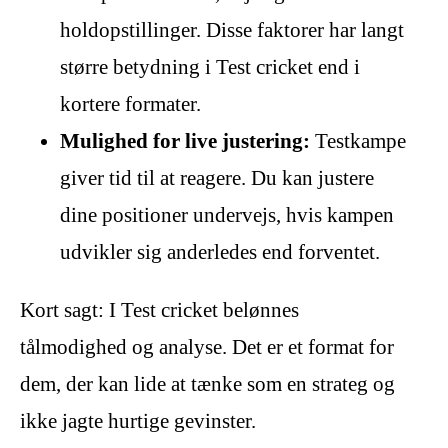
holdopstillinger. Disse faktorer har langt
større betydning i Test cricket end i
kortere formater.
Mulighed for live justering:
Testkampe
giver tid til at reagere. Du kan justere
dine positioner undervejs, hvis kampen
udvikler sig anderledes end forventet.
Kort sagt: I Test cricket belønnes
tålmodighed og analyse. Det er et format for
dem, der kan lide at tænke som en strateg og
ikke jagte hurtige gevinster.