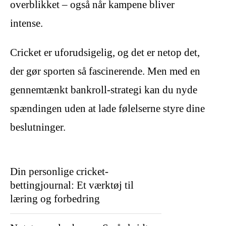
overblikket – også når kampene bliver
intense.
Cricket er uforudsigelig, og det er netop det,
der gør sporten så fascinerende. Men med en
gennemtænkt bankroll-strategi kan du nyde
spændingen uden at lade følelserne styre dine
beslutninger.
Din personlige cricket-
bettingjournal: Et værktøj til
læring og forbedring