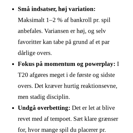
Små indsatser, høj variation:
Maksimalt 1–2 % af bankroll pr. spil
anbefales. Variansen er høj, og selv
favoritter kan tabe på grund af et par
dårlige overs.
Fokus på momentum og powerplay:
I
T20 afgøres meget i de første og sidste
overs. Det kræver hurtig reaktionsevne,
men stadig disciplin.
Undgå overbetting:
Det er let at blive
revet med af tempoet. Sæt klare grænser
for, hvor mange spil du placerer pr.