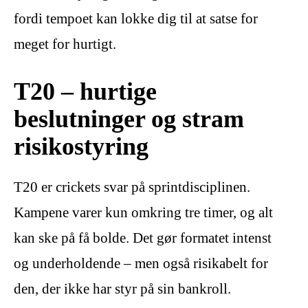
fordi tempoet kan lokke dig til at satse for
meget for hurtigt.
T20 – hurtige
beslutninger og stram
risikostyring
T20 er crickets svar på sprintdisciplinen.
Kampene varer kun omkring tre timer, og alt
kan ske på få bolde. Det gør formatet intenst
og underholdende – men også risikabelt for
den, der ikke har styr på sin bankroll.