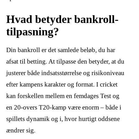
Hvad betyder bankroll-
tilpasning?
Din bankroll er det samlede beløb, du har
afsat til betting. At tilpasse den betyder, at du
justerer både indsatsstørrelse og risikoniveau
efter kampens karakter og format. I cricket
kan forskellen mellem en femdages Test og
en 20-overs T20-kamp være enorm – både i
spillets dynamik og i, hvor hurtigt oddsene
ændrer sig.