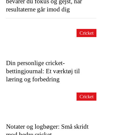
bevarer du fokus og gejst, når
resultaterne går imod dig
Cricket
Din personlige cricket-
bettingjournal: Et værktøj til
læring og forbedring
Cricket
Notater og logbøger: Små skridt
mod bedre cricket-