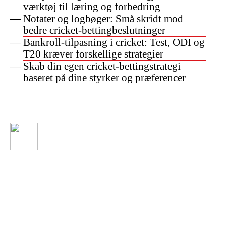
værktøj til læring og forbedring
Notater og logbøger: Små skridt mod
bedre cricket-bettingbeslutninger
Bankroll-tilpasning i cricket: Test, ODI og
T20 kræver forskellige strategier
Skab din egen cricket-bettingstrategi
baseret på dine styrker og præferencer