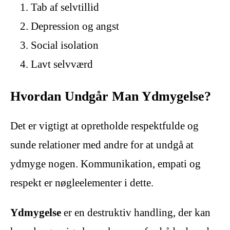
Tab af selvtillid
Depression og angst
Social isolation
Lavt selvværd
Hvordan Undgår Man Ydmygelse?
Det er vigtigt at opretholde respektfulde og
sunde relationer med andre for at undgå at
ydmyge nogen. Kommunikation, empati og
respekt er nøgleelementer i dette.
Ydmygelse
er en destruktiv handling, der kan