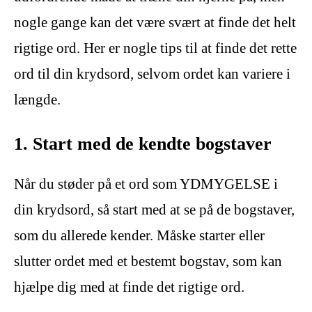
nogle gange kan det være svært at finde det helt
rigtige ord. Her er nogle tips til at finde det rette
ord til din krydsord, selvom ordet kan variere i
længde.
1. Start med de kendte bogstaver
Når du støder på et ord som YDMYGELSE i
din krydsord, så start med at se på de bogstaver,
som du allerede kender. Måske starter eller
slutter ordet med et bestemt bogstav, som kan
hjælpe dig med at finde det rigtige ord.