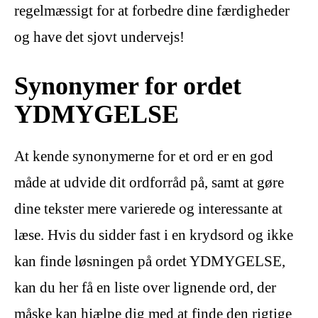
regelmæssigt for at forbedre dine færdigheder
og have det sjovt undervejs!
Synonymer for ordet
YDMYGELSE
At kende synonymerne for et ord er en god
måde at udvide dit ordforråd på, samt at gøre
dine tekster mere varierede og interessante at
læse. Hvis du sidder fast i en krydsord og ikke
kan finde løsningen på ordet YDMYGELSE,
kan du her få en liste over lignende ord, der
måske kan hjælpe dig med at finde den rigtige