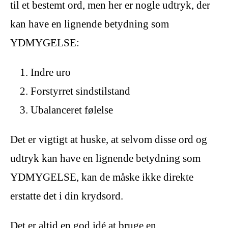
til et bestemt ord, men her er nogle udtryk, der
kan have en lignende betydning som
YDMYGELSE:
Indre uro
Forstyrret sindstilstand
Ubalanceret følelse
Det er vigtigt at huske, at selvom disse ord og
udtryk kan have en lignende betydning som
YDMYGELSE, kan de måske ikke direkte
erstatte det i din krydsord.
Det er altid en god idé at bruge en