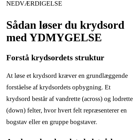
NEDVÆRDIGELSE
Sådan løser du krydsord
med YDMYGELSE
Forstå krydsordets struktur
At løse et krydsord kræver en grundlæggende
forståelse af krydsordets opbygning. Et
krydsord består af vandrette (across) og lodrette
(down) felter, hvor hvert felt repræsenterer en
bogstav eller en gruppe bogstaver.