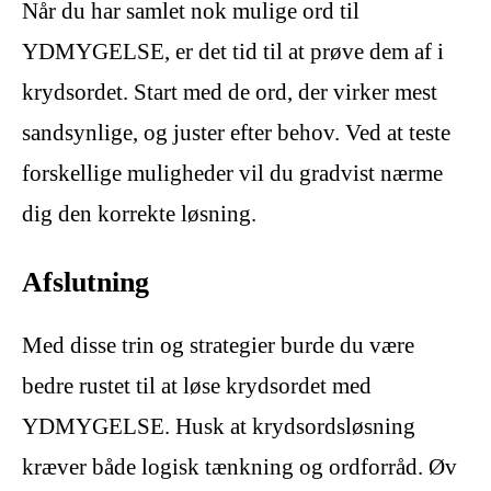
Når du har samlet nok mulige ord til
YDMYGELSE, er det tid til at prøve dem af i
krydsordet. Start med de ord, der virker mest
sandsynlige, og juster efter behov. Ved at teste
forskellige muligheder vil du gradvist nærme
dig den korrekte løsning.
Afslutning
Med disse trin og strategier burde du være
bedre rustet til at løse krydsordet med
YDMYGELSE. Husk at krydsordsløsning
kræver både logisk tænkning og ordforråd. Øv