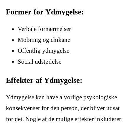
Former for Ydmygelse:
Verbale fornærmelser
Mobning og chikane
Offentlig ydmygelse
Social udstødelse
Effekter af Ydmygelse:
Ydmygelse kan have alvorlige psykologiske
konsekvenser for den person, der bliver udsat
for det. Nogle af de mulige effekter inkluderer: