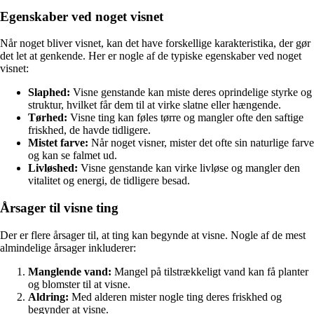
Egenskaber ved noget visnet
Når noget bliver visnet, kan det have forskellige karakteristika, der gør
det let at genkende. Her er nogle af de typiske egenskaber ved noget
visnet:
Slaphed:
Visne genstande kan miste deres oprindelige styrke og
struktur, hvilket får dem til at virke slatne eller hængende.
Tørhed:
Visne ting kan føles tørre og mangler ofte den saftige
friskhed, de havde tidligere.
Mistet farve:
Når noget visner, mister det ofte sin naturlige farve
og kan se falmet ud.
Livløshed:
Visne genstande kan virke livløse og mangler den
vitalitet og energi, de tidligere besad.
Årsager til visne ting
Der er flere årsager til, at ting kan begynde at visne. Nogle af de mest
almindelige årsager inkluderer:
Manglende vand:
Mangel på tilstrækkeligt vand kan få planter
og blomster til at visne.
Aldring:
Med alderen mister nogle ting deres friskhed og
begynder at visne.