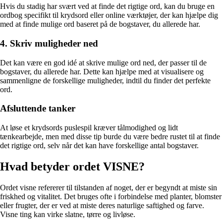
Hvis du stadig har svært ved at finde det rigtige ord, kan du bruge en
ordbog specifikt til krydsord eller online værktøjer, der kan hjælpe dig
med at finde mulige ord baseret på de bogstaver, du allerede har.
4. Skriv muligheder ned
Det kan være en god idé at skrive mulige ord ned, der passer til de
bogstaver, du allerede har. Dette kan hjælpe med at visualisere og
sammenligne de forskellige muligheder, indtil du finder det perfekte
ord.
Afsluttende tanker
At løse et krydsords puslespil kræver tålmodighed og lidt
tænkearbejde, men med disse tip burde du være bedre rustet til at finde
det rigtige ord, selv når det kan have forskellige antal bogstaver.
Hvad betyder ordet VISNE?
Ordet visne refererer til tilstanden af noget, der er begyndt at miste sin
friskhed og vitalitet. Det bruges ofte i forbindelse med planter, blomster
eller frugter, der er ved at miste deres naturlige saftighed og farve.
Visne ting kan virke slatne, tørre og livløse.