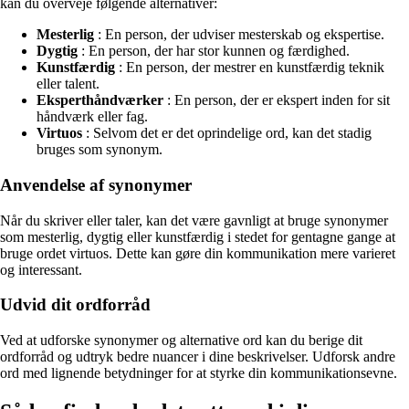
kan du overveje følgende alternativer:
Mesterlig
: En person, der udviser mesterskab og ekspertise.
Dygtig
: En person, der har stor kunnen og færdighed.
Kunstfærdig
: En person, der mestrer en kunstfærdig teknik
eller talent.
Eksperthåndværker
: En person, der er ekspert inden for sit
håndværk eller fag.
Virtuos
: Selvom det er det oprindelige ord, kan det stadig
bruges som synonym.
Anvendelse af synonymer
Når du skriver eller taler, kan det være gavnligt at bruge synonymer
som mesterlig, dygtig eller kunstfærdig i stedet for gentagne gange at
bruge ordet virtuos. Dette kan gøre din kommunikation mere varieret
og interessant.
Udvid dit ordforråd
Ved at udforske synonymer og alternative ord kan du berige dit
ordforråd og udtryk bedre nuancer i dine beskrivelser. Udforsk andre
ord med lignende betydninger for at styrke din kommunikationsevne.