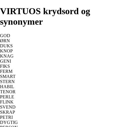
VIRTUOS krydsord og
synonymer
GOD
ØRN
DUKS
KNOP
KNAG
GENI
FIKS
FERM
SMART
STERN
HABIL
TENOR
PERLE
FLINK
SVEND
SKRAP
PETRI
DYGTIG