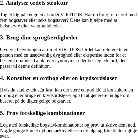
2. Analyser ordets struktur
Tag et kig på længden af ordet VIRTUOS. Har du brug for et ord med
fem bogstaver eller seks bogstaver? Dette kan hjælpe med at
indsnævre dine valgmuligheder.
3. Brug dine sprogfærdigheder
Overvej betydningen af ordet VIRTUOS. Ordet kan referere til en
person med en usædvanlig dygtighed eller ekspertise inden for et
bestemt område. Tænk over synonymer eller beslægtede ord, der
passer til denne definition.
4. Konsulter en ordbog eller en krydsordsløser
Hvis du stadigvæk står fast, kan det være en god idé at konsultere en
ordbog eller bruge en krydsordsløser-app til at generere mulige ord
baseret på de tilgængelige bogstaver.
5. Prøv forskellige kombinationer
Leg med forskellige bogstavkombinationer og prøv at skrive dem ned.
Nogle gange kan et nyt perspektiv eller en ny tilgang føre til det rigtige
svar.