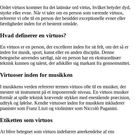
Ordet virtuos kommer fra det latinske ord virtus, hvilket betyder dyd,
styrke eller evne. Når vi taler om en person som værende virtuos,
refererer vi ofte til en person der besidder exceptionelle evner eller
færdigheder inden for et bestemt område.
Hvad definerer en virtuos?
En virtuos er en person, der excellerer inden for sit felt, om det så er
inden for musik, sport, kunst eller en anden disciplin. Denne
betegnelse anvendes særligt, når en person har en ekstraordinær
teknisk kunnen og talent, der adskiller sig markant fra gennemsnittet.
Virtuoser inden for musikken
I musikkens verden refererer termen virtuos ofte til en musiker, der
mestrer sit instrument på et imponerende niveau. En virtuos musiker
formår at spille teknisk krævende stykker med enestående præcision,
udtryk og følelse. Kendte virtuoser inden for musikken inkluderer
pianister som Franz Liszt og violinister som Niccolò Paganini.
Etiketten som virtuos
At blive betegnet som virtuos indebærer anerkendelse af ens