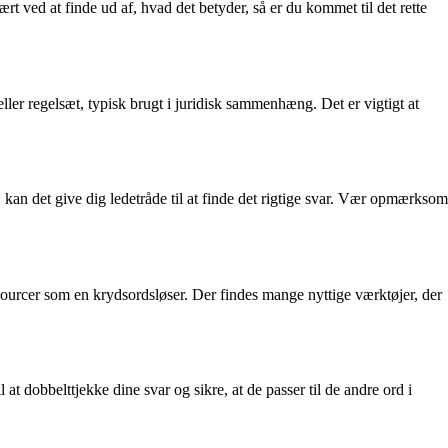
ved at finde ud af, hvad det betyder, så er du kommet til det rette
ler regelsæt, typisk brugt i juridisk sammenhæng. Det er vigtigt at
kan det give dig ledetråde til at finde det rigtige svar. Vær opmærksom
ourcer som en krydsordsløser. Der findes mange nyttige værktøjer, der
t dobbelttjekke dine svar og sikre, at de passer til de andre ord i