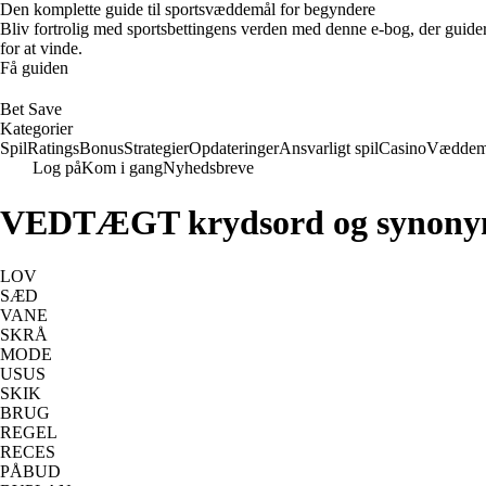
Den komplette guide til sportsvæddemål for begyndere
Bliv fortrolig med sportsbettingens verden med denne e-bog, der guider
for at vinde.
Få guiden
Bet Save
Kategorier
Spil
Ratings
Bonus
Strategier
Opdateringer
Ansvarligt spil
Casino
Væddem
Log på
Kom i gang
Nyhedsbreve
VEDTÆGT krydsord og synony
LOV
SÆD
VANE
SKRÅ
MODE
USUS
SKIK
BRUG
REGEL
RECES
PÅBUD