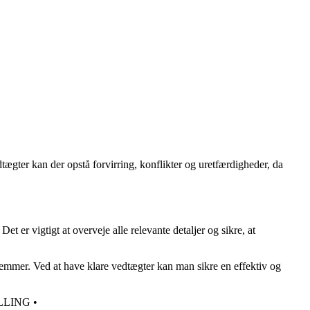
ægter kan der opstå forvirring, konflikter og uretfærdigheder, da
et er vigtigt at overveje alle relevante detaljer og sikre, at
lemmer. Ved at have klare vedtægter kan man sikre en effektiv og
LLING
•