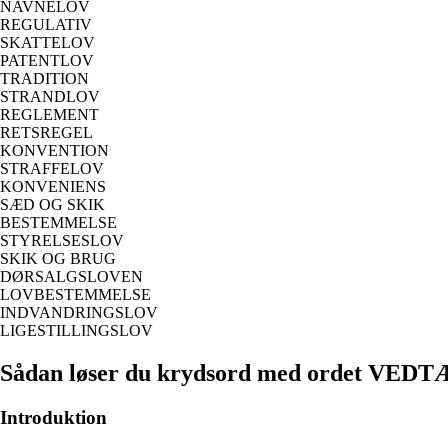
NAVNELOV
REGULATIV
SKATTELOV
PATENTLOV
TRADITION
STRANDLOV
REGLEMENT
RETSREGEL
KONVENTION
STRAFFELOV
KONVENIENS
SÆD OG SKIK
BESTEMMELSE
STYRELSESLOV
SKIK OG BRUG
DØRSALGSLOVEN
LOVBESTEMMELSE
INDVANDRINGSLOV
LIGESTILLINGSLOV
Sådan løser du krydsord med ordet VED
Introduktion