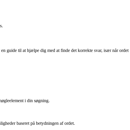
s.
n guide til at hjælpe dig med at finde det korrekte svar, især når ordet
 nøgleelement i din søgning.
ligheder baseret på betydningen af ordet.