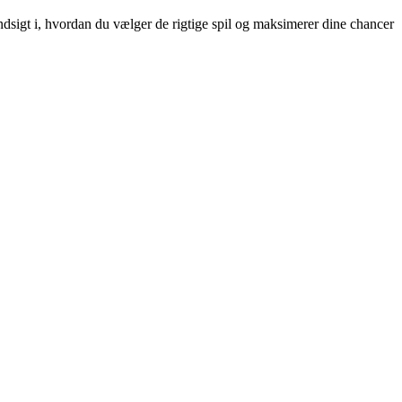
ndsigt i, hvordan du vælger de rigtige spil og maksimerer dine chancer