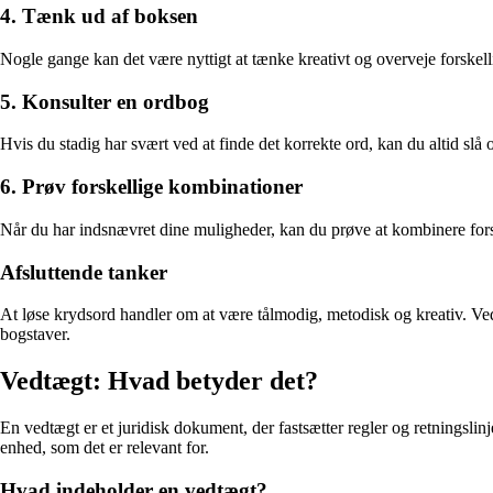
4. Tænk ud af boksen
Nogle gange kan det være nyttigt at tænke kreativt og overveje forskellig
5. Konsulter en ordbog
Hvis du stadig har svært ved at finde det korrekte ord, kan du altid slå 
6. Prøv forskellige kombinationer
Når du har indsnævret dine muligheder, kan du prøve at kombinere forsk
Afsluttende tanker
At løse krydsord handler om at være tålmodig, metodisk og kreativ. Ved at
bogstaver.
Vedtægt: Hvad betyder det?
En vedtægt er et juridisk dokument, der fastsætter regler og retningslin
enhed, som det er relevant for.
Hvad indeholder en vedtægt?