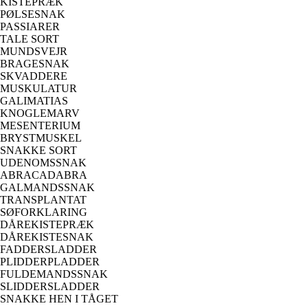
KISTEPRÆK
PØLSESNAK
PASSIARER
TALE SORT
MUNDSVEJR
BRAGESNAK
SKVADDERE
MUSKULATUR
GALIMATIAS
KNOGLEMARV
MESENTERIUM
BRYSTMUSKEL
SNAKKE SORT
UDENOMSSNAK
ABRACADABRA
GALMANDSSNAK
TRANSPLANTAT
SØFORKLARING
DÅREKISTEPRÆK
DÅREKISTESNAK
FADDERSLADDER
PLIDDERPLADDER
FULDEMANDSSNAK
SLIDDERSLADDER
SNAKKE HEN I TÅGET