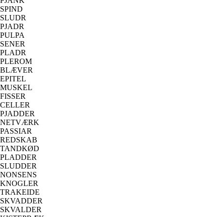
PJANK
SPIND
SLUDR
PJADR
PULPA
SENER
PLADR
PLEROM
BLÆVER
EPITEL
MUSKEL
FISSER
CELLER
PJADDER
NETVÆRK
PASSIAR
REDSKAB
TANDKØD
PLADDER
SLUDDER
NONSENS
KNOGLER
TRAKEIDE
SKVADDER
SKVALDER