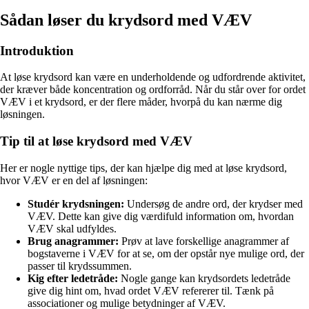
Sådan løser du krydsord med VÆV
Introduktion
At løse krydsord kan være en underholdende og udfordrende aktivitet,
der kræver både koncentration og ordforråd. Når du står over for ordet
VÆV i et krydsord, er der flere måder, hvorpå du kan nærme dig
løsningen.
Tip til at løse krydsord med VÆV
Her er nogle nyttige tips, der kan hjælpe dig med at løse krydsord,
hvor VÆV er en del af løsningen:
Studér krydsningen:
Undersøg de andre ord, der krydser med
VÆV. Dette kan give dig værdifuld information om, hvordan
VÆV skal udfyldes.
Brug anagrammer:
Prøv at lave forskellige anagrammer af
bogstaverne i VÆV for at se, om der opstår nye mulige ord, der
passer til krydssummen.
Kig efter ledetråde:
Nogle gange kan krydsordets ledetråde
give dig hint om, hvad ordet VÆV refererer til. Tænk på
associationer og mulige betydninger af VÆV.