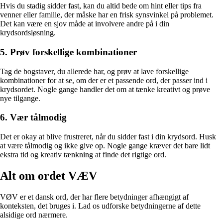
Hvis du stadig sidder fast, kan du altid bede om hint eller tips fra
venner eller familie, der måske har en frisk synsvinkel på problemet.
Det kan være en sjov måde at involvere andre på i din
krydsordsløsning.
5. Prøv forskellige kombinationer
Tag de bogstaver, du allerede har, og prøv at lave forskellige
kombinationer for at se, om der er et passende ord, der passer ind i
krydsordet. Nogle gange handler det om at tænke kreativt og prøve
nye tilgange.
6. Vær tålmodig
Det er okay at blive frustreret, når du sidder fast i din krydsord. Husk
at være tålmodig og ikke give op. Nogle gange kræver det bare lidt
ekstra tid og kreativ tænkning at finde det rigtige ord.
Alt om ordet VÆV
VØV er et dansk ord, der har flere betydninger afhængigt af
konteksten, det bruges i. Lad os udforske betydningerne af dette
alsidige ord nærmere.