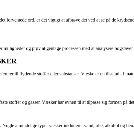
 forventede ord, er det vigtigt at afprøve det ved at se på de krydsende
 over muligheder og prøv at gentage processen med at analysere bogstaver 
ÆSKER
fererer til flydende stoffer eller substanser. Væske er en tilstand af mat
aste stoffer og gasser. Væsker har evnen til at tilpasse sig formen på det 
. Nogle almindelige typer væsker inkluderer vand, olie, alkohol og benz