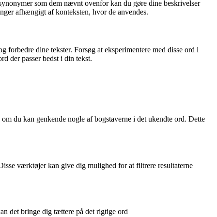
tte synonymer som dem nævnt ovenfor kan du gøre dine beskrivelser
nger afhængigt af konteksten, hvor de anvendes.
og forbedre dine tekster. Forsøg at eksperimentere med disse ord i
rd der passer bedst i din tekst.
 se, om du kan genkende nogle af bogstaverne i det ukendte ord. Dette
sse værktøjer kan give dig mulighed for at filtrere resultaterne
 det bringe dig tættere på det rigtige ord