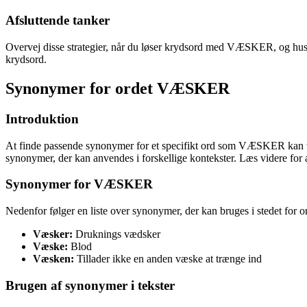
Afsluttende tanker
Overvej disse strategier, når du løser krydsord med VÆSKER, og husk 
krydsord.
Synonymer for ordet VÆSKER
Introduktion
At finde passende synonymer for et specifikt ord som VÆSKER kan være 
synonymer, der kan anvendes i forskellige kontekster. Læs videre for a
Synonymer for VÆSKER
Nedenfor følger en liste over synonymer, der kan bruges i stedet fo
Væsker:
Druknings vædsker
Væske:
Blod
Væsken:
Tillader ikke en anden væske at trænge ind
Brugen af synonymer i tekster