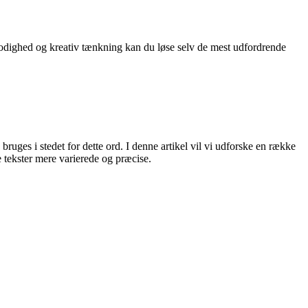
lmodighed og kreativ tænkning kan du løse selv de mest udfordrende
uges i stedet for dette ord. I denne artikel vil vi udforske en række
e tekster mere varierede og præcise.