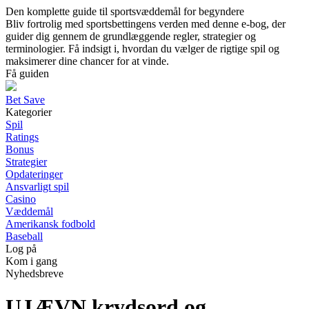
Den komplette guide til sportsvæddemål for begyndere
Bliv fortrolig med sportsbettingens verden med denne e-bog, der
guider dig gennem de grundlæggende regler, strategier og
terminologier. Få indsigt i, hvordan du vælger de rigtige spil og
maksimerer dine chancer for at vinde.
Få guiden
Bet Save
Kategorier
Spil
Ratings
Bonus
Strategier
Opdateringer
Ansvarligt spil
Casino
Væddemål
Amerikansk fodbold
Baseball
Log på
Kom i gang
Nyhedsbreve
UJÆVN krydsord og