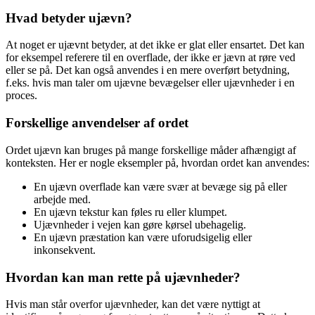
Hvad betyder ujævn?
At noget er ujævnt betyder, at det ikke er glat eller ensartet. Det kan
for eksempel referere til en overflade, der ikke er jævn at røre ved
eller se på. Det kan også anvendes i en mere overført betydning,
f.eks. hvis man taler om ujævne bevægelser eller ujævnheder i en
proces.
Forskellige anvendelser af ordet
Ordet ujævn kan bruges på mange forskellige måder afhængigt af
konteksten. Her er nogle eksempler på, hvordan ordet kan anvendes:
En ujævn overflade kan være svær at bevæge sig på eller
arbejde med.
En ujævn tekstur kan føles ru eller klumpet.
Ujævnheder i vejen kan gøre kørsel ubehagelig.
En ujævn præstation kan være uforudsigelig eller
inkonsekvent.
Hvordan kan man rette på ujævnheder?
Hvis man står overfor ujævnheder, kan det være nyttigt at