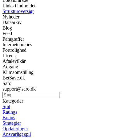
Lokalområde
Links i indholdet
Strukturoversigt
Nyheder
Dataarkiv
Blog
Feed
Paragraffer
Internetcookies
Fortrolighed
Licens
Aftalevilkår
Adgang
Klimaomstilling
BetSave.dk
Saro
support@saro.dk
Kategorier
Spil
Ratings
Bonus
Strategier
Opdateringer
Ansvarligt spil