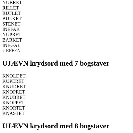
NUBRET
RILLET
RUFLET
BULKET
STENET
INEFAK
NUPRET
BARKET
INEGAL
UEFFEN
UJÆVN krydsord med 7 bogstaver
KNOLDET
KUPERET
KNUDRET
KNOPRET
KNUBRET
KNOPPET
KNORTET
KNASTET
UJÆVN krydsord med 8 bogstaver