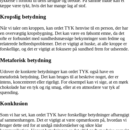
tykkelse i forhold til dens længde og bredde. På samme måde kan et
tæppe være tykt, hvis det har mange lag af stof.
Kropslig betydning
Når vi taler om kroppen, kan ordet TYK henvise til en person, der har
en overvægtig kropsbygning. Det kan være en følsomt emne, da det
ofte er forbundet med sundhedsmæssige bekymringer som fedme og
relaterede helbredsproblemer. Det er vigtigt at huske, at alle kroppe er
forskellige, og det er vigtigt at fokusere på sundhed frem for udseende.
Metaforisk betydning
Udover de konkrete betydninger kan ordet TYK også have en
metaforisk betydning. Det kan bruges til at beskrive noget, der er
intens, koncentreret eller rigeligt. For eksempel kan vi sige, at en mørk
chokolade har en tyk og rig smag, eller at en atmosfære var tyk af
spænding.
Konklusion
Som vi har set, kan ordet TYK have forskellige betydninger afhængigt
af sammenhængen. Det er vigtigt at være opmærksom på, hvordan vi
bruger dette ord for at undgå misforståelser og sikre klar