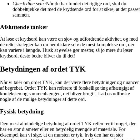
Check dine svar:
Når du har fundet det rigtige ord, skal du
dobbelttjekke det med de krydsende ord for at sikre, at det passer
sammen.
Afsluttende tanker
At løse et krydsord kan være en sjov og udfordrende aktivitet, og med
de rette strategier kan du nemt klare selv de mest komplekse ord, der
kan variere i længde. Husk at øvelse gør mester, så jo mere du løser
krydsord, desto bedre bliver du til det!
Betydningen af ordet TYK
Når vi taler om ordet TYK, kan der være flere betydninger og nuancer
af begrebet. Ordet TYK kan referere til forskellige ting afhængigt af
konteksten og sammenhængen, det bliver brugt i. Lad os udforske
nogle af de mulige betydninger af dette ord.
Fysisk betydning
Den mest almindelige betydning af ordet TYK refererer til noget, der
har en stor diameter eller en betydelig mængde af materiale. For
eksempel kan vi sige, at en mursten er tyk, hvis den har en stor