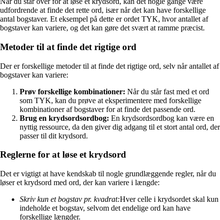
Når du står over for at løse et krydsord, kan det nogle gange være
udfordrende at finde det rette ord, især når det kan have forskellige
antal bogstaver. Et eksempel på dette er ordet TYK, hvor antallet af
bogstaver kan variere, og det kan gøre det svært at ramme præcist.
Metoder til at finde det rigtige ord
Der er forskellige metoder til at finde det rigtige ord, selv når antallet af
bogstaver kan variere:
Prøv forskellige kombinationer:
Når du står fast med et ord
som TYK, kan du prøve at eksperimentere med forskellige
kombinationer af bogstaver for at finde det passende ord.
Brug en krydsordsordbog:
En krydsordsordbog kan være en
nyttig ressource, da den giver dig adgang til et stort antal ord, der
passer til dit krydsord.
Reglerne for at løse et krydsord
Det er vigtigt at have kendskab til nogle grundlæggende regler, når du
løser et krydsord med ord, der kan variere i længde:
Skriv kun et bogstav pr. kvadrat:
Hver celle i krydsordet skal kun
indeholde et bogstav, selvom det endelige ord kan have
forskellige længder.