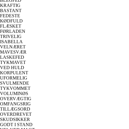
BLEGFED
KRAFTIG
BASTANT
FEDESTE
KØDFULD
FLÆSKET
FØRLADEN
TRIVELIG
ISABELLA
VELNÆRET
MAVESVÆR
LASKEFED
TYKMAVET
VED HULD
KORPULENT
UFORMELIG
SVULMENDE
TYKVOMMET
VOLUMINØS
OVERVÆGTIG
OMFANGSRIG
TILLÆGSORD
OVERDREVET
SKUDSIKKER
GODT I STAND