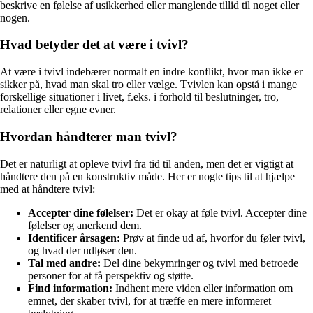
beskrive en følelse af usikkerhed eller manglende tillid til noget eller
nogen.
Hvad betyder det at være i tvivl?
At være i tvivl indebærer normalt en indre konflikt, hvor man ikke er
sikker på, hvad man skal tro eller vælge. Tvivlen kan opstå i mange
forskellige situationer i livet, f.eks. i forhold til beslutninger, tro,
relationer eller egne evner.
Hvordan håndterer man tvivl?
Det er naturligt at opleve tvivl fra tid til anden, men det er vigtigt at
håndtere den på en konstruktiv måde. Her er nogle tips til at hjælpe
med at håndtere tvivl:
Accepter dine følelser:
Det er okay at føle tvivl. Accepter dine
følelser og anerkend dem.
Identificer årsagen:
Prøv at finde ud af, hvorfor du føler tvivl,
og hvad der udløser den.
Tal med andre:
Del dine bekymringer og tvivl med betroede
personer for at få perspektiv og støtte.
Find information:
Indhent mere viden eller information om
emnet, der skaber tvivl, for at træffe en mere informeret