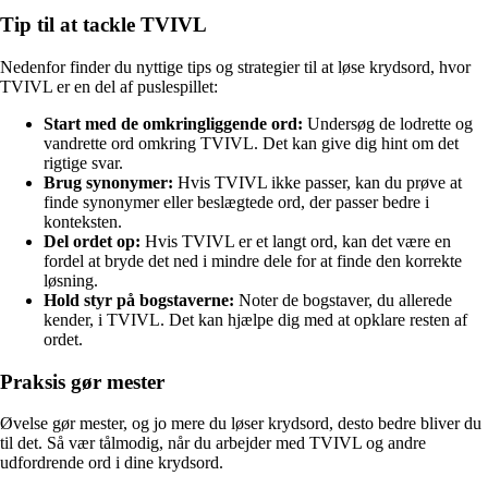
Tip til at tackle TVIVL
Nedenfor finder du nyttige tips og strategier til at løse krydsord, hvor
TVIVL er en del af puslespillet:
Start med de omkringliggende ord:
Undersøg de lodrette og
vandrette ord omkring TVIVL. Det kan give dig hint om det
rigtige svar.
Brug synonymer:
Hvis TVIVL ikke passer, kan du prøve at
finde synonymer eller beslægtede ord, der passer bedre i
konteksten.
Del ordet op:
Hvis TVIVL er et langt ord, kan det være en
fordel at bryde det ned i mindre dele for at finde den korrekte
løsning.
Hold styr på bogstaverne:
Noter de bogstaver, du allerede
kender, i TVIVL. Det kan hjælpe dig med at opklare resten af
ordet.
Praksis gør mester
Øvelse gør mester, og jo mere du løser krydsord, desto bedre bliver du
til det. Så vær tålmodig, når du arbejder med TVIVL og andre
udfordrende ord i dine krydsord.