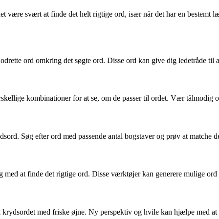
være svært at finde det helt rigtige ord, især når det har en bestemt l
lodrette ord omkring det søgte ord. Disse ord kan give dig ledetråde til a
skellige kombinationer for at se, om de passer til ordet. Vær tålmodig 
rydsord. Søg efter ord med passende antal bogstaver og prøv at matche
 med at finde det rigtige ord. Disse værktøjer kan generere mulige ord 
 krydsordet med friske øjne. Ny perspektiv og hvile kan hjælpe med at f