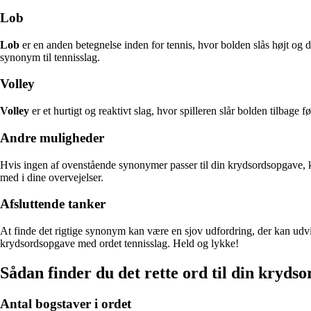
Lob
Lob
er en anden betegnelse inden for tennis, hvor bolden slås højt og
synonym til tennisslag.
Volley
Volley
er et hurtigt og reaktivt slag, hvor spilleren slår bolden tilbage
Andre muligheder
Hvis ingen af ovenstående synonymer passer til din krydsordsopgave, 
med i dine overvejelser.
Afsluttende tanker
At finde det rigtige synonym kan være en sjov udfordring, der kan udvide
krydsordsopgave med ordet tennisslag. Held og lykke!
Sådan finder du det rette ord til din krydso
Antal bogstaver i ordet