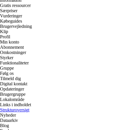
Information
Gratis ressourcer
Særpriser
Vurderinger
Købeguides
Brugervejledning
Klip
Profil
Min konto
Abonnement
Omkostninger
Styrker
Funktionaliteter
Gruppe
Følg os
Tilmeld dig
Digital kontakt
Opdateringer
Brugergruppe
Lokalområde
Links i indholdet
Strukturoversigt
Nyheder
Dataarkiv
Blog