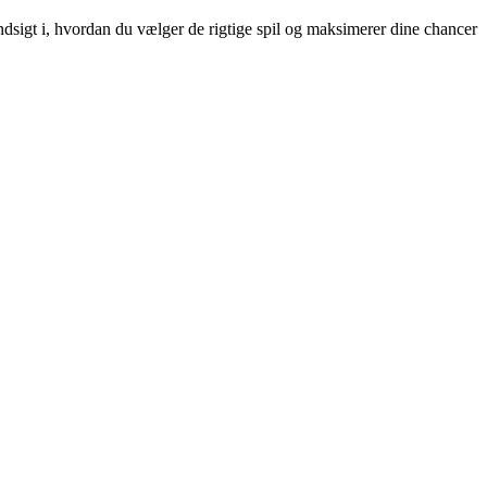
ndsigt i, hvordan du vælger de rigtige spil og maksimerer dine chancer