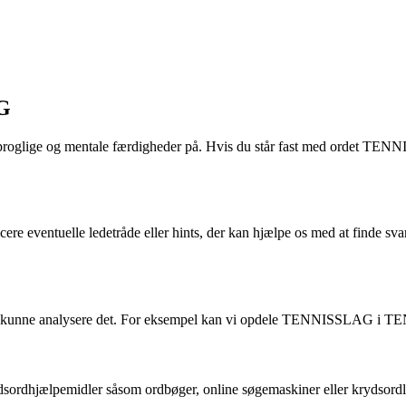
G
sproglige og mentale færdigheder på. Hvis du står fast med ordet TENN
e eventuelle ledetråde eller hints, der kan hjælpe os med at finde svar
dre at kunne analysere det. For eksempel kan vi opdele TENNISSLAG i T
rydsordhjælpemidler såsom ordbøger, online søgemaskiner eller krydsordl