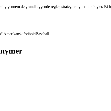
 dig gennem de grundlæggende regler, strategier og terminologier. Få i
ål
Amerikansk fodbold
Baseball
onymer