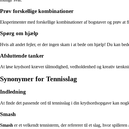
Prøv forskellige kombinationer
Eksperimenter med forskellige kombinationer af bogstaver og prøv at find
Spørg om hjælp
Hvis alt andet fejler, er der ingen skam i at bede om hjælp! Du kan be
Afsluttende tanker
At løse krydsord kræver tålmodighed, vedholdenhed og kreativ tænkning
Synonymer for Tennisslag
Indledning
At finde det passende ord til tennisslag i din krydsordsopgave kan nog
Smash
Smash
er et velkendt tennisterm, der refererer til et slag, hvor spiller