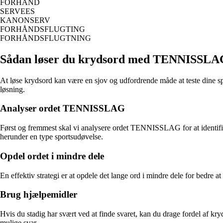
FORHÅND
SERVEES
KANONSERV
FORHÅNDSFLUGTING
FORHÅNDSFLUGTNING
Sådan løser du krydsord med TENNISSLA
At løse krydsord kan være en sjov og udfordrende måde at teste dine 
løsning.
Analyser ordet TENNISSLAG
Først og fremmest skal vi analysere ordet TENNISSLAG for at identificer
herunder en type sportsudøvelse.
Opdel ordet i mindre dele
En effektiv strategi er at opdele det lange ord i mindre dele for be
Brug hjælpemidler
Hvis du stadig har svært ved at finde svaret, kan du drage fordel af k
mulige svar.