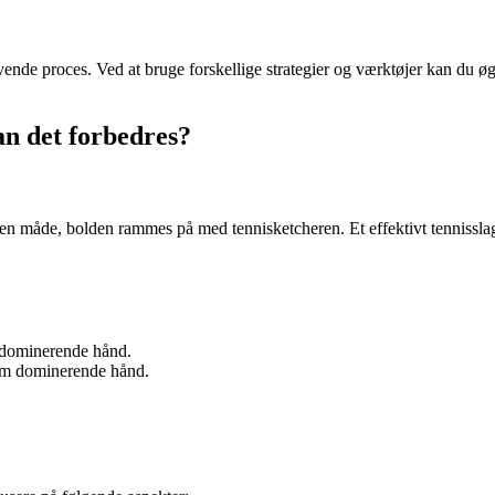
vende proces. Ved at bruge forskellige strategier og værktøjer kan du ø
an det forbedres?
 den måde, bolden rammes på med tennisketcheren. Et effektivt tennissla
 dominerende hånd.
som dominerende hånd.