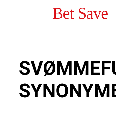
Bet Save
SVØMMEFU
SYNONYM