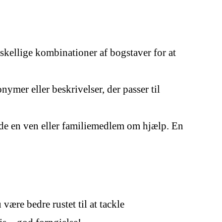
rskellige kombinationer af bogstaver for at
nymer eller beskrivelser, der passer til
ede en ven eller familiemedlem om hjælp. En
ære bedre rustet til at tackle