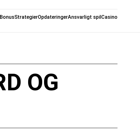
Bonus
Strategier
Opdateringer
Ansvarligt spil
Casino
RD OG