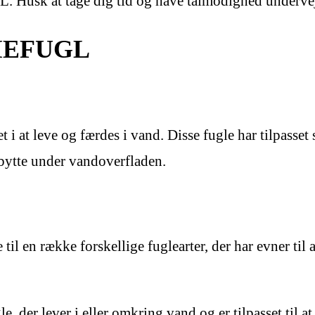
sk at tage dig tid og have tålmodighed undervejs
MMEFUGL
 i at leve og færdes i vand. Disse fugle har tilpasset s
bytte under vandoverfladen.
til en række forskellige fuglearter, der har evner ti
le, der lever i eller omkring vand og er tilpasset til 