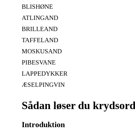
BLISHØNE
ATLINGAND
BRILLEAND
TAFFELAND
MOSKUSAND
PIBESVANE
LAPPEDYKKER
ÆSELPINGVIN
Sådan løser du kryd
Introduktion