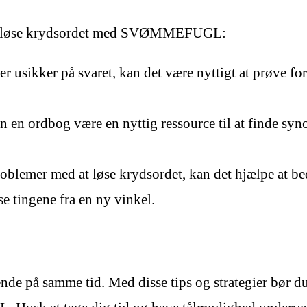
d at løse krydsordet med SVØMMEFUGL:
r usikker på svaret, kan det være nyttigt at prøve fo
n en ordbog være en nyttig ressource til at finde syno
oblemer med at løse krydsordet, kan det hjælpe at b
e tingene fra en ny vinkel.
de på samme tid. Med disse tips og strategier bør du v