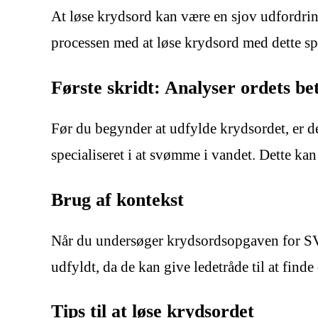
At løse krydsord kan være en sjov udfordr
processen med at løse krydsord med dette sp
Første skridt: Analyser ordets be
Før du begynder at udfylde krydsordet, er d
specialiseret i at svømme i vandet. Dette k
Brug af kontekst
Når du undersøger krydsordsopgaven for S
udfyldt, da de kan give ledetråde til at finde 
Tips til at løse krydsordet