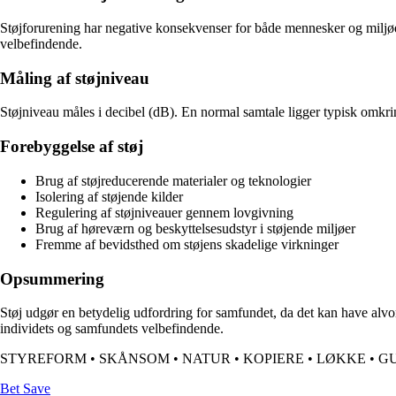
Støjforurening har negative konsekvenser for både mennesker og miljøet.
velbefindende.
Måling af støjniveau
Støjniveau måles i decibel (dB). En normal samtale ligger typisk omkri
Forebyggelse af støj
Brug af støjreducerende materialer og teknologier
Isolering af støjende kilder
Regulering af støjniveauer gennem lovgivning
Brug af høreværn og beskyttelsesudstyr i støjende miljøer
Fremme af bevidsthed om støjens skadelige virkninger
Opsummering
Støj udgør en betydelig udfordring for samfundet, da det kan have alvor
individets og samfundets velbefindende.
STYREFORM
•
SKÅNSOM
•
NATUR
•
KOPIERE
•
LØKKE
•
G
Bet Save