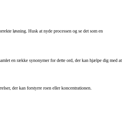
rrekte løsning. Husk at nyde processen og se det som en
 samlet en række synonymer for dette ord, der kan hjælpe dig med at
relser, der kan forstyrre roen eller koncentrationen.