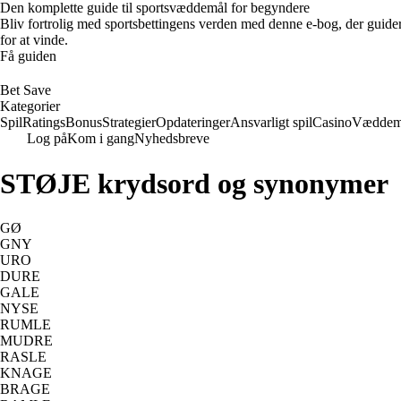
Den komplette guide til sportsvæddemål for begyndere
Bliv fortrolig med sportsbettingens verden med denne e-bog, der guider
for at vinde.
Få guiden
Bet Save
Kategorier
Spil
Ratings
Bonus
Strategier
Opdateringer
Ansvarligt spil
Casino
Væddem
Log på
Kom i gang
Nyhedsbreve
STØJE krydsord og synonymer
GØ
GNY
URO
DURE
GALE
NYSE
RUMLE
MUDRE
RASLE
KNAGE
BRAGE