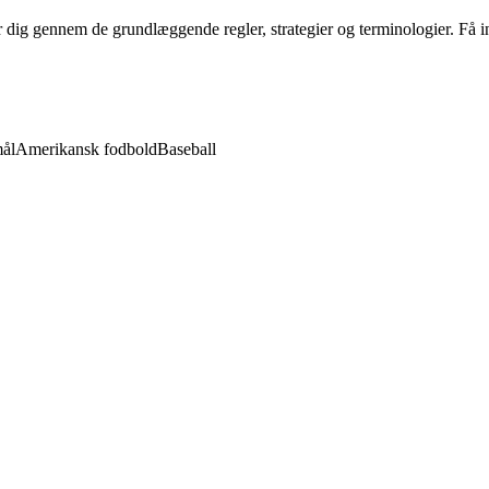
 dig gennem de grundlæggende regler, strategier og terminologier. Få i
ål
Amerikansk fodbold
Baseball