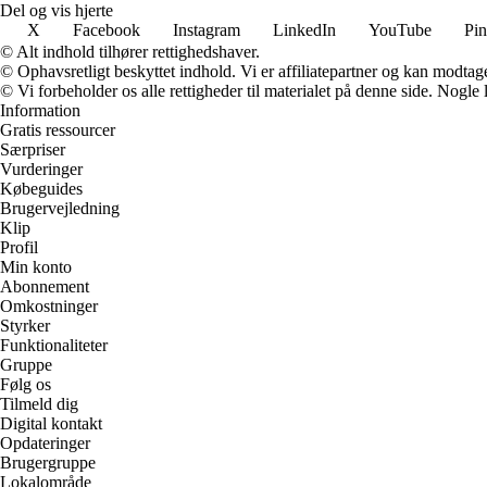
Del og vis hjerte
X
Facebook
Instagram
LinkedIn
YouTube
Pin
© Alt indhold tilhører rettighedshaver.
© Ophavsretligt beskyttet indhold. Vi er affiliatepartner og kan modtag
© Vi forbeholder os alle rettigheder til materialet på denne side. Nogle
Information
Gratis ressourcer
Særpriser
Vurderinger
Købeguides
Brugervejledning
Klip
Profil
Min konto
Abonnement
Omkostninger
Styrker
Funktionaliteter
Gruppe
Følg os
Tilmeld dig
Digital kontakt
Opdateringer
Brugergruppe
Lokalområde