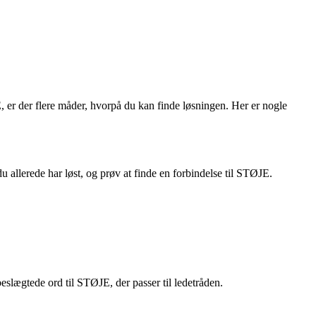
 er der flere måder, hvorpå du kan finde løsningen. Her er nogle
llerede har løst, og prøv at finde en forbindelse til STØJE.
eslægtede ord til STØJE, der passer til ledetråden.