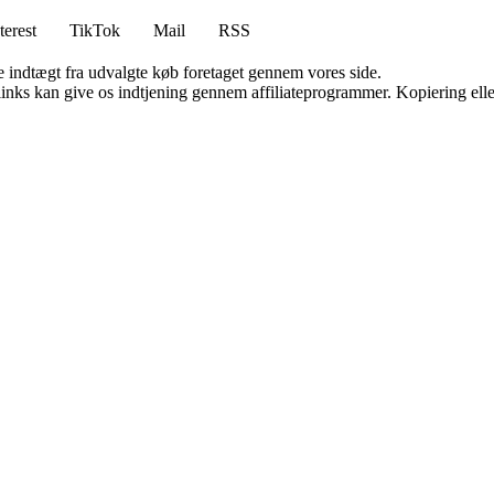
terest
TikTok
Mail
RSS
e indtægt fra udvalgte køb foretaget gennem vores side.
 links kan give os indtjening gennem affiliateprogrammer. Kopiering elle