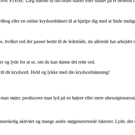
er STØJE. Læg mærke til om ordet starter eller slutter på et bestemt 
dbog eller en online krydsordsløser til at hjælpe dig med at finde mulige
 hvilket ord der passer bedst til de ledetråde, du allerede har arbejdet
er og lyde for at se, om du kan danne det rette ord.
 til dit krydsord. Held og lykke med din krydsordsløsning!
Når man støjer, producerer man lyd på en højere eller mere uhensigtsmæ
menneskelig aktivitet og mange andre støjgenererende faktorer. Lyde, der o