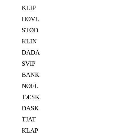
KLIP
HØVL
STØD
KLIN
DADA
SVIP
BANK
NØFL
TÆSK
DASK
TJAT
KLAP