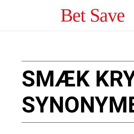
Bet Save
SMÆK KRY
SYNONYM