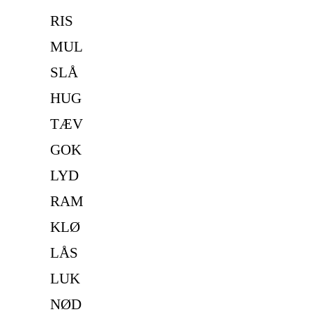
RIS
MUL
SLÅ
HUG
TÆV
GOK
LYD
RAM
KLØ
LÅS
LUK
NØD