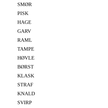
SMØR
PISK
HAGE
GARV
RAML
TAMPE
HØVLE
BØRST
KLASK
STRAF
KNALD
SVIRP