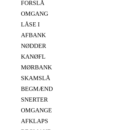
FORSLÅ
OMGANG
LÅSE I
AFBANK
NØDDER
KANØFL
MØRBANK
SKAMSLÅ
BEGMÆND
SNERTER
OMGANGE
AFKLAPS