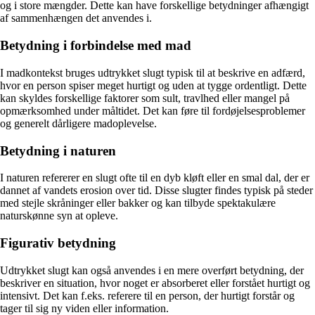
og i store mængder. Dette kan have forskellige betydninger afhængigt
af sammenhængen det anvendes i.
Betydning i forbindelse med mad
I madkontekst bruges udtrykket slugt typisk til at beskrive en adfærd,
hvor en person spiser meget hurtigt og uden at tygge ordentligt. Dette
kan skyldes forskellige faktorer som sult, travlhed eller mangel på
opmærksomhed under måltidet. Det kan føre til fordøjelsesproblemer
og generelt dårligere madoplevelse.
Betydning i naturen
I naturen refererer en slugt ofte til en dyb kløft eller en smal dal, der er
dannet af vandets erosion over tid. Disse slugter findes typisk på steder
med stejle skråninger eller bakker og kan tilbyde spektakulære
naturskønne syn at opleve.
Figurativ betydning
Udtrykket slugt kan også anvendes i en mere overført betydning, der
beskriver en situation, hvor noget er absorberet eller forstået hurtigt og
intensivt. Det kan f.eks. referere til en person, der hurtigt forstår og
tager til sig ny viden eller information.