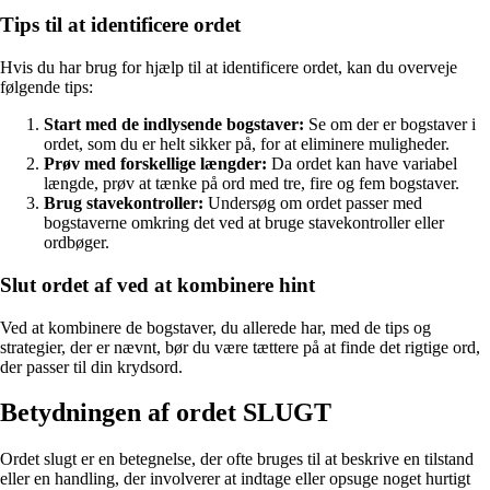
Tips til at identificere ordet
Hvis du har brug for hjælp til at identificere ordet, kan du overveje
følgende tips:
Start med de indlysende bogstaver:
Se om der er bogstaver i
ordet, som du er helt sikker på, for at eliminere muligheder.
Prøv med forskellige længder:
Da ordet kan have variabel
længde, prøv at tænke på ord med tre, fire og fem bogstaver.
Brug stavekontroller:
Undersøg om ordet passer med
bogstaverne omkring det ved at bruge stavekontroller eller
ordbøger.
Slut ordet af ved at kombinere hint
Ved at kombinere de bogstaver, du allerede har, med de tips og
strategier, der er nævnt, bør du være tættere på at finde det rigtige ord,
der passer til din krydsord.
Betydningen af ordet SLUGT
Ordet slugt er en betegnelse, der ofte bruges til at beskrive en tilstand
eller en handling, der involverer at indtage eller opsuge noget hurtigt