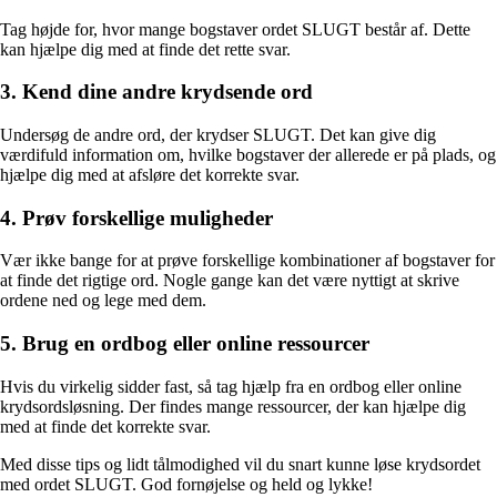
Tag højde for, hvor mange bogstaver ordet SLUGT består af. Dette
kan hjælpe dig med at finde det rette svar.
3. Kend dine andre krydsende ord
Undersøg de andre ord, der krydser SLUGT. Det kan give dig
værdifuld information om, hvilke bogstaver der allerede er på plads, og
hjælpe dig med at afsløre det korrekte svar.
4. Prøv forskellige muligheder
Vær ikke bange for at prøve forskellige kombinationer af bogstaver for
at finde det rigtige ord. Nogle gange kan det være nyttigt at skrive
ordene ned og lege med dem.
5. Brug en ordbog eller online ressourcer
Hvis du virkelig sidder fast, så tag hjælp fra en ordbog eller online
krydsordsløsning. Der findes mange ressourcer, der kan hjælpe dig
med at finde det korrekte svar.
Med disse tips og lidt tålmodighed vil du snart kunne løse krydsordet
med ordet SLUGT. God fornøjelse og held og lykke!