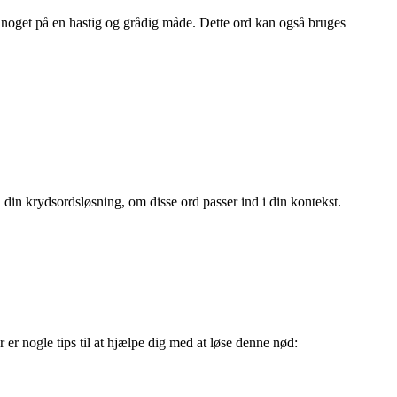
ere noget på en hastig og grådig måde. Dette ord kan også bruges
din krydsordsløsning, om disse ord passer ind i din kontekst.
er nogle tips til at hjælpe dig med at løse denne nød: