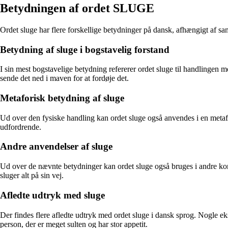
Betydningen af ordet SLUGE
Ordet sluge har flere forskellige betydninger på dansk, afhængigt af sa
Betydning af sluge i bogstavelig forstand
I sin mest bogstavelige betydning refererer ordet sluge til handlingen me
sende det ned i maven for at fordøje det.
Metaforisk betydning af sluge
Ud over den fysiske handling kan ordet sluge også anvendes i en metafor
udfordrende.
Andre anvendelser af sluge
Ud over de nævnte betydninger kan ordet sluge også bruges i andre konte
sluger alt på sin vej.
Afledte udtryk med sluge
Der findes flere afledte udtryk med ordet sluge i dansk sprog. Nogle ekse
person, der er meget sulten og har stor appetit.