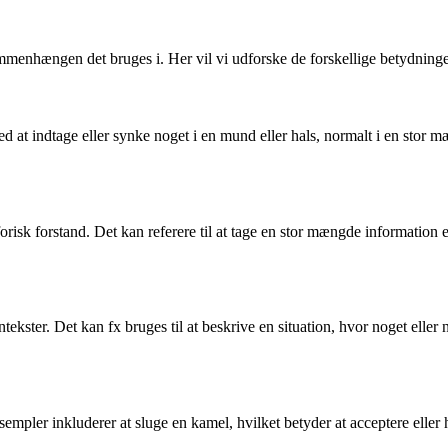
mmenhængen det bruges i. Her vil vi udforske de forskellige betydninger 
d at indtage eller synke noget i en mund eller hals, normalt i en stor mæ
isk forstand. Det kan referere til at tage en stor mængde information e
kster. Det kan fx bruges til at beskrive en situation, hvor noget eller 
mpler inkluderer at sluge en kamel, hvilket betyder at acceptere eller hå