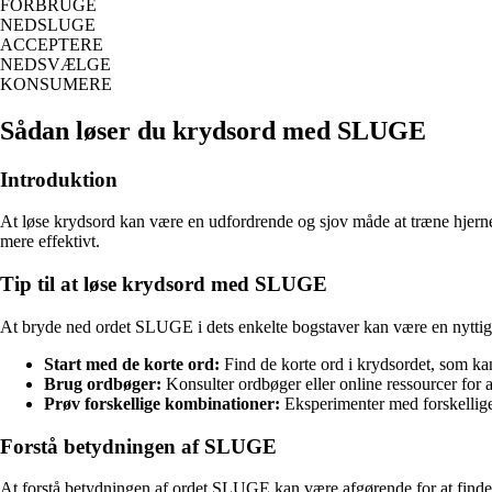
FORBRUGE
NEDSLUGE
ACCEPTERE
NEDSVÆLGE
KONSUMERE
Sådan løser du krydsord med SLUGE
Introduktion
At løse krydsord kan være en udfordrende og sjov måde at træne hjern
mere effektivt.
Tip til at løse krydsord med SLUGE
At bryde ned ordet SLUGE i dets enkelte bogstaver kan være en nyttig str
Start med de korte ord:
Find de korte ord i krydsordet, som 
Brug ordbøger:
Konsulter ordbøger eller online ressourcer for
Prøv forskellige kombinationer:
Eksperimenter med forskellige
Forstå betydningen af SLUGE
At forstå betydningen af ordet SLUGE kan være afgørende for at finde