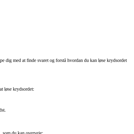
 dig med at finde svaret og forstå hvordan du kan løse krydsordet
at løse krydsordet:
st.
E, som du kan overveje: