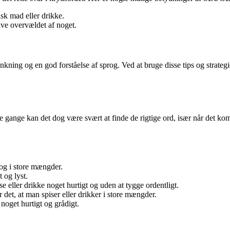
isk mad eller drikke.
ve overvældet af noget.
g og en god forståelse af sprog. Ved at bruge disse tips og strategier
gange kan det dog være svært at finde de rigtige ord, især når det ko
t og i store mængder.
 og lyst.
se eller drikke noget hurtigt og uden at tygge ordentligt.
det, at man spiser eller drikker i store mængder.
noget hurtigt og grådigt.