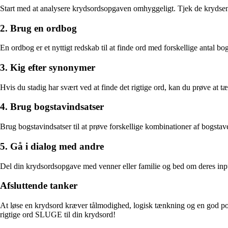
Start med at analysere krydsordsopgaven omhyggeligt. Tjek de krydsend
2. Brug en ordbog
En ordbog er et nyttigt redskab til at finde ord med forskellige antal 
3. Kig efter synonymer
Hvis du stadig har svært ved at finde det rigtige ord, kan du prøve a
4. Brug bogstavindsatser
Brug bogstavindsatser til at prøve forskellige kombinationer af bogstave
5. Gå i dialog med andre
Del din krydsordsopgave med venner eller familie og bed om deres input
Afsluttende tanker
At løse en krydsord kræver tålmodighed, logisk tænkning og en god port
rigtige ord SLUGE til din krydsord!