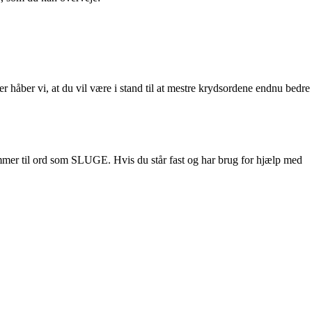
 håber vi, at du vil være i stand til at mestre krydsordene endnu bedre
mmer til ord som SLUGE. Hvis du står fast og har brug for hjælp med