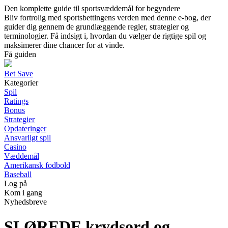
Den komplette guide til sportsvæddemål for begyndere
Bliv fortrolig med sportsbettingens verden med denne e-bog, der
guider dig gennem de grundlæggende regler, strategier og
terminologier. Få indsigt i, hvordan du vælger de rigtige spil og
maksimerer dine chancer for at vinde.
Få guiden
Bet Save
Kategorier
Spil
Ratings
Bonus
Strategier
Opdateringer
Ansvarligt spil
Casino
Væddemål
Amerikansk fodbold
Baseball
Log på
Kom i gang
Nyhedsbreve
SLØREDE krydsord og