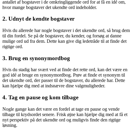
antallet af bogstaver i de omkringliggende ord for at få en idé om,
hvor mange bogstaver det ukendte ord indeholder.
2. Udnyt de kendte bogstaver
Hvis du allerede har nogle bogstaver i det ukendte ord, så brug dem
til din fordel. Se på de bogstaver, du kender, og forsøg at danne
mulige ord ud fra dem. Dette kan give dig ledetråde til at finde det
rigtige ord.
3. Brug en synonymordbog
Hvis du stadig har svært ved at finde det rette ord, kan det være en
god idé at bruge en synonymordbog. Prøv at finde et synonym til
det ukendte ord, der passer til de bogstaver, du allerede har. Dette
kan hjælpe dig med at indsnævre dine valgmuligheder.
4. Tag en pause og kom tilbage
Nogle gange kan det være en fordel at tage en pause og vende
tilbage til krydsordet senere. Frisk øjne kan hjælpe dig med at få et
nyt perspektiv på det ukendte ord og muligvis finde den rigtige
løsning.