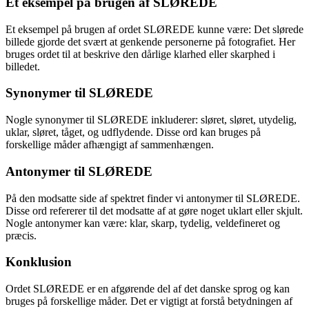
Et eksempel på brugen af SLØREDE
Et eksempel på brugen af ordet SLØREDE kunne være: Det slørede
billede gjorde det svært at genkende personerne på fotografiet. Her
bruges ordet til at beskrive den dårlige klarhed eller skarphed i
billedet.
Synonymer til SLØREDE
Nogle synonymer til SLØREDE inkluderer: sløret, sløret, utydelig,
uklar, sløret, tåget, og udflydende. Disse ord kan bruges på
forskellige måder afhængigt af sammenhængen.
Antonymer til SLØREDE
På den modsatte side af spektret finder vi antonymer til SLØREDE.
Disse ord refererer til det modsatte af at gøre noget uklart eller skjult.
Nogle antonymer kan være: klar, skarp, tydelig, veldefineret og
præcis.
Konklusion
Ordet SLØREDE er en afgørende del af det danske sprog og kan
bruges på forskellige måder. Det er vigtigt at forstå betydningen af