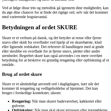
Ved at følge disse trin og metodisk gå igennem dine muligheder, kan
du øge dine chancer for at finde det rigtige ord, selv når det kommer
med varierende bogstavantal.
Betydningen af ordet SKURE
Skure er et verbum på dansk, og det betyder at rense eller fjerne
snavs eller skidt fra overflader ved hjælp af en skurebørste, klud
eller lignende redskaber. Det refererer til handlingen med at gnide
eller skrubbe en overflade for at fjerne snavs, pletter eller andre
urenheder. Begrebet skure kan også anvendes i en mere overført
betydning for at beskrive en grundig rengøring eller opfriskning af et
område.
Brug af ordet skure
Skure er et almindeligt anvendt ord i dagligdagen, især når det
kommer til rengøring og vedligeholdelse af hjemmet. Det kan
bruges i forskellige kontekster, såsom:
Rengøring:
Når man skurer badeværelset, køkkenet eller
gulvene.
Opfriskning:
Når man skal skure terrassen eller træmøblerne