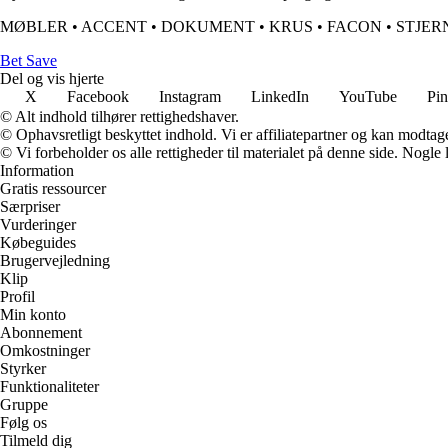
MØBLER
•
ACCENT
•
DOKUMENT
•
KRUS
•
FACON
•
STJER
Bet Save
Del og vis hjerte
X
Facebook
Instagram
LinkedIn
YouTube
Pin
© Alt indhold tilhører rettighedshaver.
© Ophavsretligt beskyttet indhold. Vi er affiliatepartner og kan modtag
© Vi forbeholder os alle rettigheder til materialet på denne side. Nogle
Information
Gratis ressourcer
Særpriser
Vurderinger
Købeguides
Brugervejledning
Klip
Profil
Min konto
Abonnement
Omkostninger
Styrker
Funktionaliteter
Gruppe
Følg os
Tilmeld dig