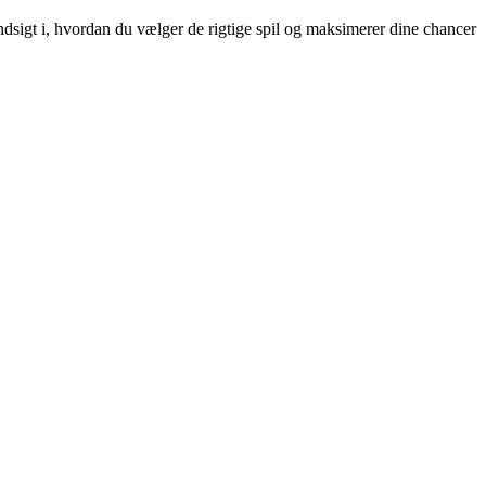
ndsigt i, hvordan du vælger de rigtige spil og maksimerer dine chancer