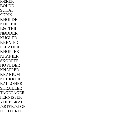
PÆRER
BOLDE
SUKAT
SKRIN
KNOLDE
KUPLER
BØTTER
NØDDER
KUGLER
KRENIER
FACADER
KNOPPER
KRANIER
SKORPER
HOVEDER
KNAPPER
KRANIUM
KRUKKER
BALLONER
SKRÆLLER
TAGETAGER
FERNISSER
YDRE SKAL
ÆRTEBÆLGE
POLITURER