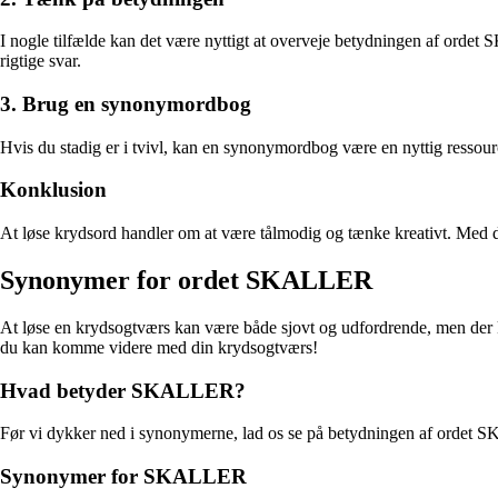
I nogle tilfælde kan det være nyttigt at overveje betydningen af ordet 
rigtige svar.
3. Brug en synonymordbog
Hvis du stadig er i tvivl, kan en synonymordbog være en nyttig ressourc
Konklusion
At løse krydsord handler om at være tålmodig og tænke kreativt. Med d
Synonymer for ordet SKALLER
At løse en krydsogtværs kan være både sjovt og udfordrende, men der 
du kan komme videre med din krydsogtværs!
Hvad betyder SKALLER?
Før vi dykker ned i synonymerne, lad os se på betydningen af ordet SKAL
Synonymer for SKALLER