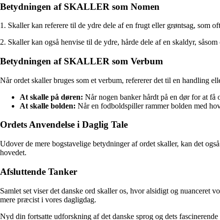
Betydningen af SKALLER som Nomen
1. Skaller kan referere til de ydre dele af en frugt eller grøntsag, som of
2. Skaller kan også henvise til de ydre, hårde dele af en skaldyr, såsom 
Betydningen af SKALLER som Verbum
Når ordet skaller bruges som et verbum, refererer det til en handling e
At skalle på døren:
Når nogen banker hårdt på en dør for at f
At skalle bolden:
Når en fodboldspiller rammer bolden med hov
Ordets Anvendelse i Daglig Tale
Udover de mere bogstavelige betydninger af ordet skaller, kan det også b
hovedet.
Afsluttende Tanker
Samlet set viser det danske ord skaller os, hvor alsidigt og nuanceret 
mere præcist i vores dagligdag.
Nyd din fortsatte udforskning af det danske sprog og dets fascinerende