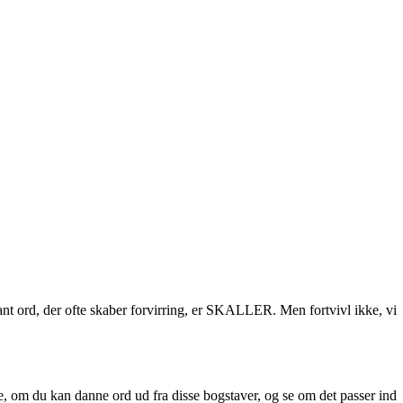
dant ord, der ofte skaber forvirring, er SKALLER. Men fortvivl ikke, vi
e, om du kan danne ord ud fra disse bogstaver, og se om det passer ind