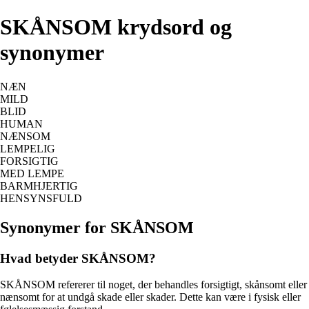
SKÅNSOM krydsord og
synonymer
NÆN
MILD
BLID
HUMAN
NÆNSOM
LEMPELIG
FORSIGTIG
MED LEMPE
BARMHJERTIG
HENSYNSFULD
Synonymer for SKÅNSOM
Hvad betyder SKÅNSOM?
SKÅNSOM refererer til noget, der behandles forsigtigt, skånsomt eller
nænsomt for at undgå skade eller skader. Dette kan være i fysisk eller