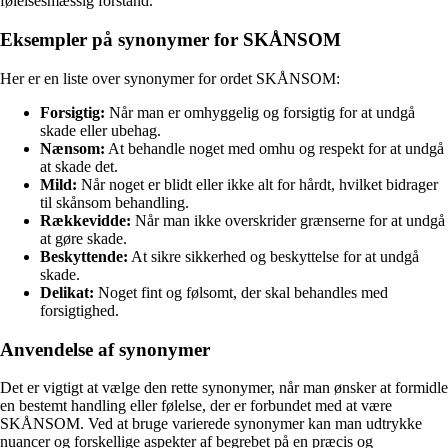
følelsesmæssig forstand.
Eksempler på synonymer for SKÅNSOM
Her er en liste over synonymer for ordet SKÅNSOM:
Forsigtig:
Når man er omhyggelig og forsigtig for at undgå
skade eller ubehag.
Nænsom:
At behandle noget med omhu og respekt for at undgå
at skade det.
Mild:
Når noget er blidt eller ikke alt for hårdt, hvilket bidrager
til skånsom behandling.
Rækkevidde:
Når man ikke overskrider grænserne for at undgå
at gøre skade.
Beskyttende:
At sikre sikkerhed og beskyttelse for at undgå
skade.
Delikat:
Noget fint og følsomt, der skal behandles med
forsigtighed.
Anvendelse af synonymer
Det er vigtigt at vælge den rette synonymer, når man ønsker at formidle
en bestemt handling eller følelse, der er forbundet med at være
SKÅNSOM. Ved at bruge varierede synonymer kan man udtrykke
nuancer og forskellige aspekter af begrebet på en præcis og