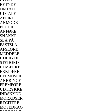
UDSIGE
BETYDE
OMTALE
UDTALE
AFLIRE
ANMODE
PLUDRE
ANFØRE
SNAKKE
SLÅ PÅ
FASTSLÅ
AFSLØRE
MEDDELE
UDBRYDE
STEDORD
BEMÆRKE
ERKLÆRE
HØJMOSER
ANBRINGE
FREMFØRE
UDTRYKKE
INDSKYDE
MORADSER
RECITERE
MOSEDRAG