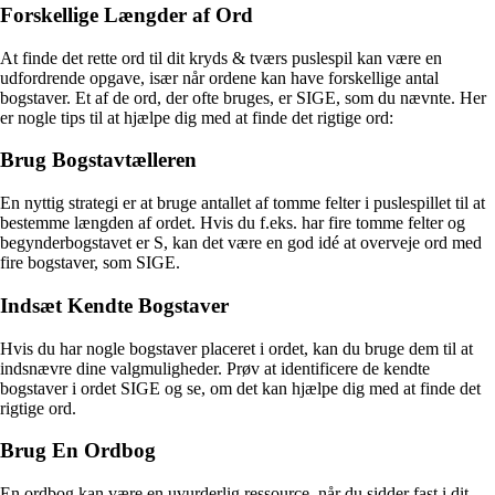
Forskellige Længder af Ord
At finde det rette ord til dit kryds & tværs puslespil kan være en
udfordrende opgave, især når ordene kan have forskellige antal
bogstaver. Et af de ord, der ofte bruges, er SIGE, som du nævnte. Her
er nogle tips til at hjælpe dig med at finde det rigtige ord:
Brug Bogstavtælleren
En nyttig strategi er at bruge antallet af tomme felter i puslespillet til at
bestemme længden af ordet. Hvis du f.eks. har fire tomme felter og
begynderbogstavet er S, kan det være en god idé at overveje ord med
fire bogstaver, som SIGE.
Indsæt Kendte Bogstaver
Hvis du har nogle bogstaver placeret i ordet, kan du bruge dem til at
indsnævre dine valgmuligheder. Prøv at identificere de kendte
bogstaver i ordet SIGE og se, om det kan hjælpe dig med at finde det
rigtige ord.
Brug En Ordbog
En ordbog kan være en uvurderlig ressource, når du sidder fast i dit