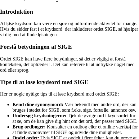
Introduktion
At løse krydsord kan være en sjov og udfordrende aktivitet for mange.
Hvis du sidder fast i et krydsord, der inkluderer ordet SIGE, så hjælper
vi dig med at finde løsningen.
Forstå betydningen af SIGE
Ordet SIGE kan have flere betydninger, så det er vigtigt at forstå
konteksten, det optræder i. Det kan referere til at udtrykke noget med
ord eller sprog.
Tips til at løse krydsord med SIGE
Her er nogle nyttige tips til at løse krydsord med ordet SIGE:
Kend dine synonymord:
Vær bekendt med andre ord, der kan
bruges i stedet for SIGE, som f.eks. sige, fortælle, annonce osv.
Undersøg krydsningerne:
Tjek de øvrige ord i krydsordet for
at se, om de kan give dig hint om det ord, der passer med SIGE.
Brug ordbøger:
Konsulter en ordbog eller et online værktøj for
at finde synonymer til SIGE og udvide dine muligheder.
Opdel ordet:
Hvis SIGE er opdelt i flere felter, kan du prøve at