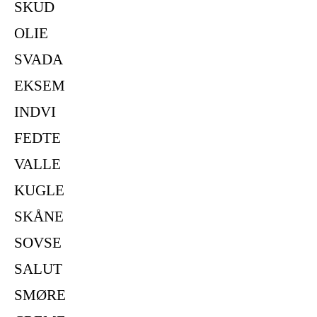
SKUD
OLIE
SVADA
EKSEM
INDVI
FEDTE
VALLE
KUGLE
SKÅNE
SOVSE
SALUT
SMØRE