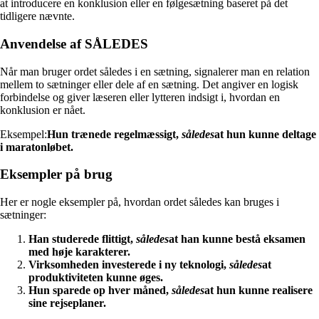
at introducere en konklusion eller en følgesætning baseret på det
tidligere nævnte.
Anvendelse af SÅLEDES
Når man bruger ordet således i en sætning, signalerer man en relation
mellem to sætninger eller dele af en sætning. Det angiver en logisk
forbindelse og giver læseren eller lytteren indsigt i, hvordan en
konklusion er nået.
Eksempel:
Hun trænede regelmæssigt,
således
at hun kunne deltage
i maratonløbet.
Eksempler på brug
Her er nogle eksempler på, hvordan ordet således kan bruges i
sætninger:
Han studerede flittigt,
således
at han kunne bestå eksamen
med høje karakterer.
Virksomheden investerede i ny teknologi,
således
at
produktiviteten kunne øges.
Hun sparede op hver måned,
således
at hun kunne realisere
sine rejseplaner.