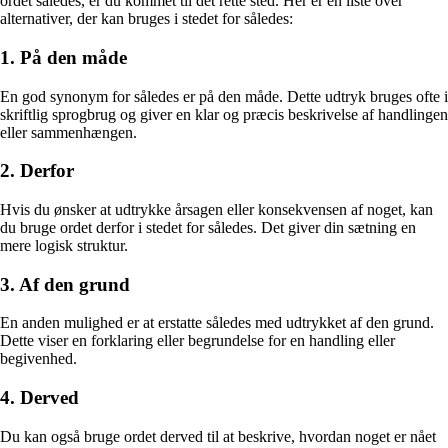
ordet således, er du kommet til det rette sted. Her er en liste over
alternativer, der kan bruges i stedet for således:
1. På den måde
En god synonym for således er på den måde. Dette udtryk bruges ofte i
skriftlig sprogbrug og giver en klar og præcis beskrivelse af handlingen
eller sammenhængen.
2. Derfor
Hvis du ønsker at udtrykke årsagen eller konsekvensen af noget, kan
du bruge ordet derfor i stedet for således. Det giver din sætning en
mere logisk struktur.
3. Af den grund
En anden mulighed er at erstatte således med udtrykket af den grund.
Dette viser en forklaring eller begrundelse for en handling eller
begivenhed.
4. Derved
Du kan også bruge ordet derved til at beskrive, hvordan noget er nået