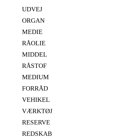
UDVEJ
ORGAN
MEDIE
RÅOLIE
MIDDEL
RÅSTOF
MEDIUM
FORRÅD
VEHIKEL
VÆRKTØJ
RESERVE
REDSKAB