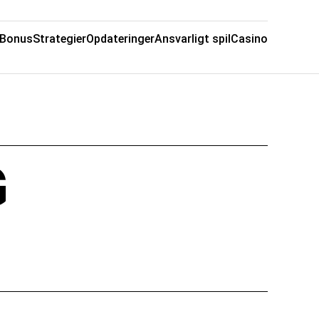
Bonus
Strategier
Opdateringer
Ansvarligt spil
Casino
G