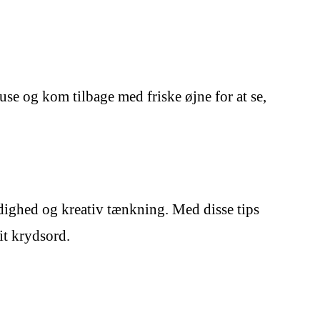
use og kom tilbage med friske øjne for at se,
ighed og kreativ tænkning. Med disse tips
it krydsord.