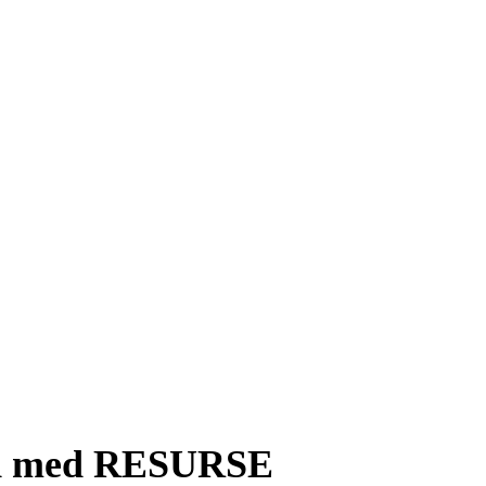
ord med RESURSE