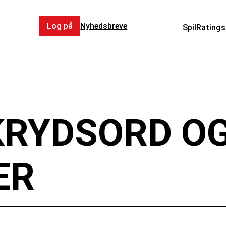
Log på
Nyhedsbreve
Spil
Ratings
KRYDSORD O
ER