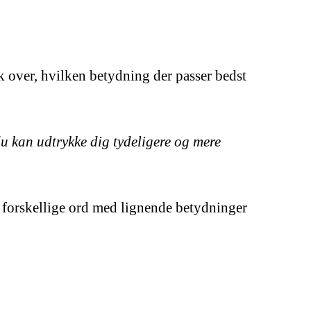
k over, hvilken betydning der passer bedst
du kan udtrykke dig tydeligere og mere
 i forskellige ord med lignende betydninger