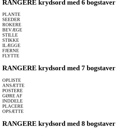
RANGERE krydsord med 6 bogstaver
PLANTE
SEEDER
ROKERE
BEVÆGE
STILLE
STIKKE
ILÆGGE
FJERNE
FLYTTE
RANGERE krydsord med 7 bogstaver
OPLISTE
ANSÆTTE
POSTERE
GØRE AF
INDDELE
PLACERE
OPSÆTTE
RANGERE krydsord med 8 bogstaver