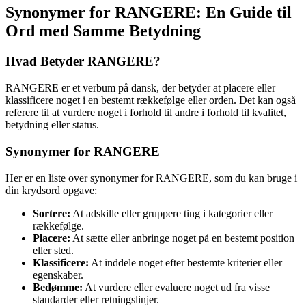
Synonymer for RANGERE: En Guide til
Ord med Samme Betydning
Hvad Betyder RANGERE?
RANGERE er et verbum på dansk, der betyder at placere eller
klassificere noget i en bestemt rækkefølge eller orden. Det kan også
referere til at vurdere noget i forhold til andre i forhold til kvalitet,
betydning eller status.
Synonymer for RANGERE
Her er en liste over synonymer for RANGERE, som du kan bruge i
din krydsord opgave:
Sortere:
At adskille eller gruppere ting i kategorier eller
rækkefølge.
Placere:
At sætte eller anbringe noget på en bestemt position
eller sted.
Klassificere:
At inddele noget efter bestemte kriterier eller
egenskaber.
Bedømme:
At vurdere eller evaluere noget ud fra visse
standarder eller retningslinjer.