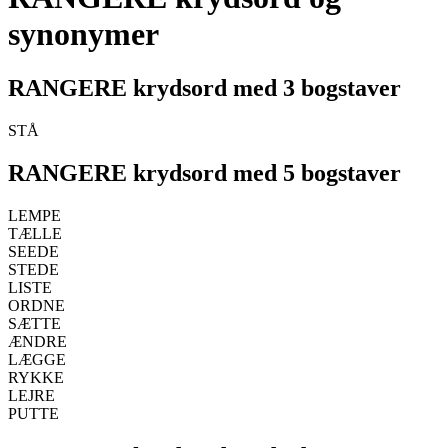
synonymer
RANGERE krydsord med 3 bogstaver
STÅ
RANGERE krydsord med 5 bogstaver
LEMPE
TÆLLE
SEEDE
STEDE
LISTE
ORDNE
SÆTTE
ÆNDRE
LÆGGE
RYKKE
LEJRE
PUTTE