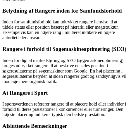
Betydning af Rangere inden for Samfundsforhold
Inden for samfundsforhold kan udtrykket rangere henvise til at
tildele status eller position baseret på hierarki eller magtstruktur.
Eksempelvis kan en højere rang i militæret indikere en højere
autoritet eller ansvar.
Rangere i forhold til Søgemaskineoptimering (SEO)
Inden for digital markedsføring og SEO (søgemaskineoptimering)
bruges udtrykket rangere til at beskrive en sides position i
søgeresultaterne på søgemaskiner som Google. En høj placering i
søgeresultaterne betyder, at siden rangerer godt og sandsynligvis vil
modtage mere organisk trafik.
At Rangere i Sport
I sportsverdenen refererer rangere til at placere hold eller individer i
forhold til deres præstationer i konkurrencer eller turneringer. Den
højeste placering indikerer typisk den bedste præstation.
Afsluttende Bemærkninger