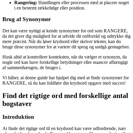
Rangering:
Handlingen eller processen med at placere noget
i en bestemt rækkefølge eller position.
Brug af Synonymer
Det kan være nyttigt at kende synonymer for ord som RANGERE,
da det giver dig mulighed for at udvide dit ordforråd og udtrykke dig
mere præcist. Når du løser krydsord eller skriver tekster, kan du
bruge disse synonymer for at variere dit sprog og undgå gentagelser.
Husk altid at kontrollere konteksten, når du vælger et synonym, da
nogle ord kan have forskellige betydninger eller nuancer afhængigt
af sammenhængen, de bruges i.
Vi håber, at denne guide har hjulpet dig med at finde synonymer for
RANGERE, så du kan fuldføre din krydsord opgave med succes!
Find det rigtige ord med forskellige antal
bogstaver
Introduktion
At finde det rigtige ord til en krydsord kan være udfordrende, især