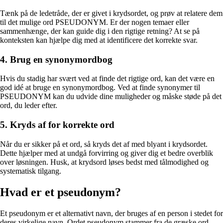
Tænk på de ledetråde, der er givet i krydsordet, og prøv at relatere dem
til det mulige ord PSEUDONYM. Er der nogen temaer eller
sammenhænge, der kan guide dig i den rigtige retning? At se på
konteksten kan hjælpe dig med at identificere det korrekte svar.
4. Brug en synonymordbog
Hvis du stadig har svært ved at finde det rigtige ord, kan det være en
god idé at bruge en synonymordbog. Ved at finde synonymer til
PSEUDONYM kan du udvide dine muligheder og måske støde på det
ord, du leder efter.
5. Kryds af for korrekte ord
Når du er sikker på et ord, så kryds det af med blyant i krydsordet.
Dette hjælper med at undgå forvirring og giver dig et bedre overblik
over løsningen. Husk, at krydsord løses bedst med tålmodighed og
systematisk tilgang.
Hvad er et pseudonym?
Et pseudonym er et alternativt navn, der bruges af en person i stedet for
deres virkelige navn. Ordet pseudonym stammer fra de græske ord