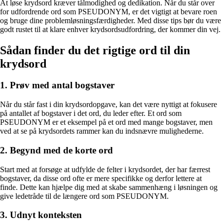
At løse krydsord kræver tålmodighed og dedikation. Når du står over
for udfordrende ord som PSEUDONYM, er det vigtigt at bevare roen
og bruge dine problemløsningsfærdigheder. Med disse tips bør du være
godt rustet til at klare enhver krydsordsudfordring, der kommer din vej.
Sådan finder du det rigtige ord til din
krydsord
1. Prøv med antal bogstaver
Når du står fast i din krydsordopgave, kan det være nyttigt at fokusere
på antallet af bogstaver i det ord, du leder efter. Et ord som
PSEUDONYM er et eksempel på et ord med mange bogstaver, men
ved at se på krydsordets rammer kan du indsnævre mulighederne.
2. Begynd med de korte ord
Start med at forsøge at udfylde de felter i krydsordet, der har færrest
bogstaver, da disse ord ofte er mere specifikke og derfor lettere at
finde. Dette kan hjælpe dig med at skabe sammenhæng i løsningen og
give ledetråde til de længere ord som PSEUDONYM.
3. Udnyt konteksten