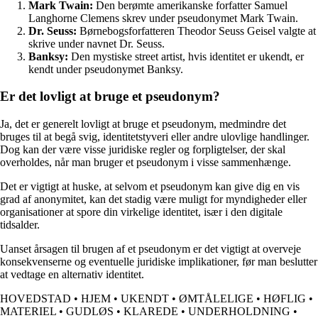
Mark Twain:
Den berømte amerikanske forfatter Samuel
Langhorne Clemens skrev under pseudonymet Mark Twain.
Dr. Seuss:
Børnebogsforfatteren Theodor Seuss Geisel valgte at
skrive under navnet Dr. Seuss.
Banksy:
Den mystiske street artist, hvis identitet er ukendt, er
kendt under pseudonymet Banksy.
Er det lovligt at bruge et pseudonym?
Ja, det er generelt lovligt at bruge et pseudonym, medmindre det
bruges til at begå svig, identitetstyveri eller andre ulovlige handlinger.
Dog kan der være visse juridiske regler og forpligtelser, der skal
overholdes, når man bruger et pseudonym i visse sammenhænge.
Det er vigtigt at huske, at selvom et pseudonym kan give dig en vis
grad af anonymitet, kan det stadig være muligt for myndigheder eller
organisationer at spore din virkelige identitet, især i den digitale
tidsalder.
Uanset årsagen til brugen af et pseudonym er det vigtigt at overveje
konsekvenserne og eventuelle juridiske implikationer, før man beslutter
at vedtage en alternativ identitet.
HOVEDSTAD
•
HJEM
•
UKENDT
•
ØMTÅLELIGE
•
HØFLIG
•
MATERIEL
•
GUDLØS
•
KLAREDE
•
UNDERHOLDNING
•