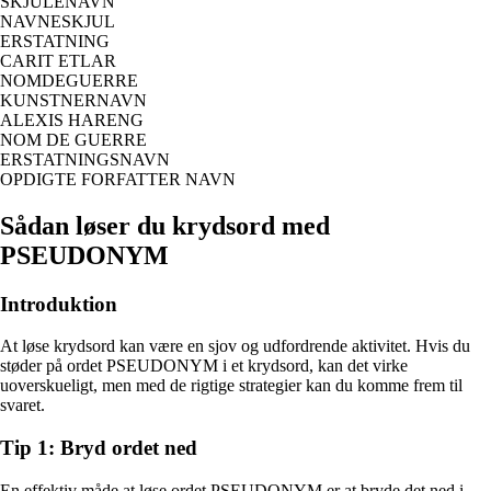
SKJULENAVN
NAVNESKJUL
ERSTATNING
CARIT ETLAR
NOMDEGUERRE
KUNSTNERNAVN
ALEXIS HARENG
NOM DE GUERRE
ERSTATNINGSNAVN
OPDIGTE FORFATTER NAVN
Sådan løser du krydsord med
PSEUDONYM
Introduktion
At løse krydsord kan være en sjov og udfordrende aktivitet. Hvis du
støder på ordet PSEUDONYM i et krydsord, kan det virke
uoverskueligt, men med de rigtige strategier kan du komme frem til
svaret.
Tip 1: Bryd ordet ned
En effektiv måde at løse ordet PSEUDONYM er at bryde det ned i