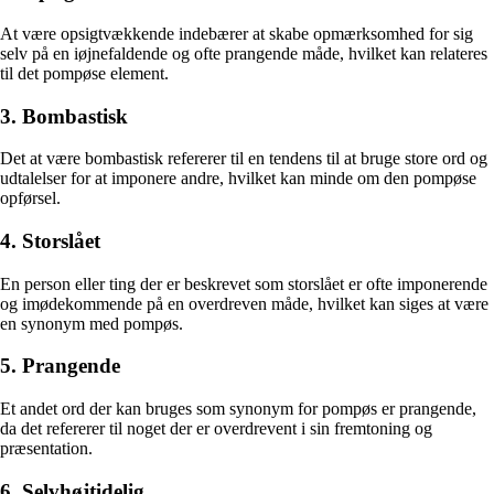
At være opsigtvækkende indebærer at skabe opmærksomhed for sig
selv på en iøjnefaldende og ofte prangende måde, hvilket kan relateres
til det pompøse element.
3. Bombastisk
Det at være bombastisk refererer til en tendens til at bruge store ord og
udtalelser for at imponere andre, hvilket kan minde om den pompøse
opførsel.
4. Storslået
En person eller ting der er beskrevet som storslået er ofte imponerende
og imødekommende på en overdreven måde, hvilket kan siges at være
en synonym med pompøs.
5. Prangende
Et andet ord der kan bruges som synonym for pompøs er prangende,
da det refererer til noget der er overdrevent i sin fremtoning og
præsentation.
6. Selvhøjtidelig