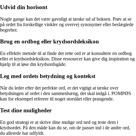
Udvid din horisont
Nogle gange kan det være gavnligt at tænke ud af boksen. Prøv at se
på ordet fra forskellige vinkler og overvej synonymer eller beslægtede
begreber.
Brug en ordbog eller krydsordsleksikon
En effektiv metode til at finde det rette ord er at konsultere en ordbog
eller et krydsordsleksikon. Disse ressourcer kan give dig inspiration og
hjælp til at løse din krydsordsgåde.
Leg med ordets betydning og kontekst
Når du leder efter det perfekte ord, er det vigtigt at tænke over
betydningen af ordet i den sammenhæng, det skal indgå i. POMPØS
kan for eksempel referere til noget storslået eller prangende.
Test dine muligheder
En god strategi er at skrive dine mulige ord ned og teste dem i
krydsordet. På den måde kan du se, om de passer ind i de andre ord,
du allerede har udfyldt.