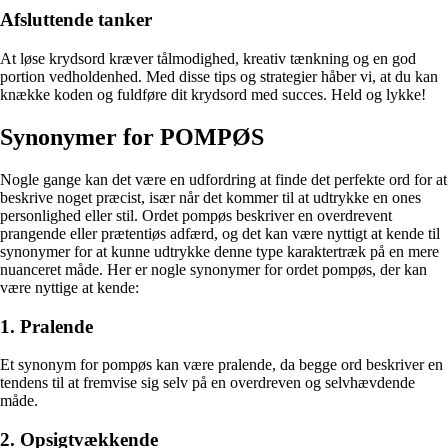
Afsluttende tanker
At løse krydsord kræver tålmodighed, kreativ tænkning og en god
portion vedholdenhed. Med disse tips og strategier håber vi, at du kan
knække koden og fuldføre dit krydsord med succes. Held og lykke!
Synonymer for POMPØS
Nogle gange kan det være en udfordring at finde det perfekte ord for at
beskrive noget præcist, især når det kommer til at udtrykke en ones
personlighed eller stil. Ordet pompøs beskriver en overdrevent
prangende eller prætentiøs adfærd, og det kan være nyttigt at kende til
synonymer for at kunne udtrykke denne type karaktertræk på en mere
nuanceret måde. Her er nogle synonymer for ordet pompøs, der kan
være nyttige at kende:
1. Pralende
Et synonym for pompøs kan være pralende, da begge ord beskriver en
tendens til at fremvise sig selv på en overdreven og selvhævdende
måde.
2. Opsigtvækkende