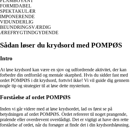
FLAMBOYANT
FORMIDABEL
SPEKTAKULÆR
IMPONERENDE
VIDUNDERLIG
BEUNDRINGSVÆRDIG
ÆREFRYGTINDGYDENDE
Sådan løser du krydsord med POMPØS
Intro
At løse krydsord kan være en sjov og udfordrende aktivitet, der kan
forbedre din ordforråd og mentale skarphed. Hvis du sidder fast med
ordet POMPØS i dit krydsord, fortvivl ikke! Vi vil guide dig gennem
nogle tip og strategier til at løse dette mysterium.
Forståelse af ordet POMPØS
Inden vi går videre med at løse krydsordet, lad os først se på
betydningen af ordet POMPØS. Ordet refererer til noget prangende,
pralende eller overdrevent overdådigt. Det er vigtigt at have den rette
forståelse af ordet, når du forsøger at finde det i din krydsordsløsning.