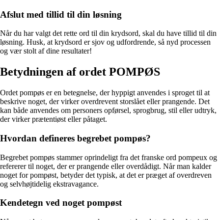
Afslut med tillid til din løsning
Når du har valgt det rette ord til din krydsord, skal du have tillid til din
løsning. Husk, at krydsord er sjov og udfordrende, så nyd processen
og vær stolt af dine resultater!
Betydningen af ordet POMPØS
Ordet pompøs er en betegnelse, der hyppigt anvendes i sproget til at
beskrive noget, der virker overdrevent storslået eller prangende. Det
kan både anvendes om personers opførsel, sprogbrug, stil eller udtryk,
der virker prætentiøst eller påtaget.
Hvordan defineres begrebet pompøs?
Begrebet pompøs stammer oprindeligt fra det franske ord pompeux og
refererer til noget, der er prangende eller overdådigt. Når man kalder
noget for pompøst, betyder det typisk, at det er præget af overdreven
og selvhøjtidelig ekstravagance.
Kendetegn ved noget pompøst