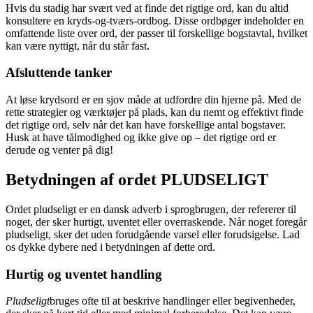
Hvis du stadig har svært ved at finde det rigtige ord, kan du altid
konsultere en kryds-og-tværs-ordbog. Disse ordbøger indeholder en
omfattende liste over ord, der passer til forskellige bogstavtal, hvilket
kan være nyttigt, når du står fast.
Afsluttende tanker
At løse krydsord er en sjov måde at udfordre din hjerne på. Med de
rette strategier og værktøjer på plads, kan du nemt og effektivt finde
det rigtige ord, selv når det kan have forskellige antal bogstaver.
Husk at have tålmodighed og ikke give op – det rigtige ord er
derude og venter på dig!
Betydningen af ordet PLUDSELIGT
Ordet pludseligt er en dansk adverb i sprogbrugen, der refererer til
noget, der sker hurtigt, uventet eller overraskende. Når noget foregår
pludseligt, sker det uden forudgående varsel eller forudsigelse. Lad
os dykke dybere ned i betydningen af dette ord.
Hurtig og uventet handling
Pludseligt
bruges ofte til at beskrive handlinger eller begivenheder,