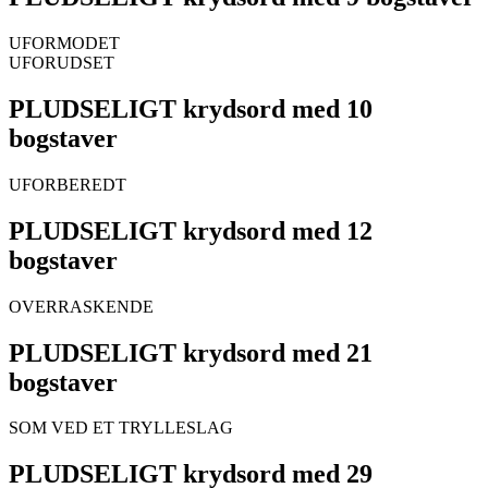
UFORMODET
UFORUDSET
PLUDSELIGT krydsord med 10
bogstaver
UFORBEREDT
PLUDSELIGT krydsord med 12
bogstaver
OVERRASKENDE
PLUDSELIGT krydsord med 21
bogstaver
SOM VED ET TRYLLESLAG
PLUDSELIGT krydsord med 29