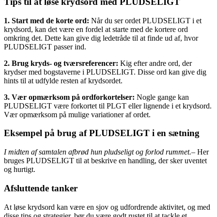
Tips til at løse krydsord med PLUDSELIGT
1. Start med de korte ord:
Når du ser ordet PLUDSELIGT i et
krydsord, kan det være en fordel at starte med de kortere ord
omkring det. Dette kan give dig ledetråde til at finde ud af, hvor
PLUDSELIGT passer ind.
2. Brug kryds- og tværsreferencer:
Kig efter andre ord, der
krydser med bogstaverne i PLUDSELIGT. Disse ord kan give dig
hints til at udfylde resten af krydsordet.
3. Vær opmærksom på ordforkortelser:
Nogle gange kan
PLUDSELIGT være forkortet til PLGT eller lignende i et krydsord.
Vær opmærksom på mulige variationer af ordet.
Eksempel på brug af PLUDSELIGT i en sætning
I midten af samtalen afbrød hun pludseligt og forlod rummet.
– Her
bruges PLUDSELIGT til at beskrive en handling, der sker uventet
og hurtigt.
Afsluttende tanker
At løse krydsord kan være en sjov og udfordrende aktivitet, og med
disse tips og strategier, bør du være godt rustet til at tackle et