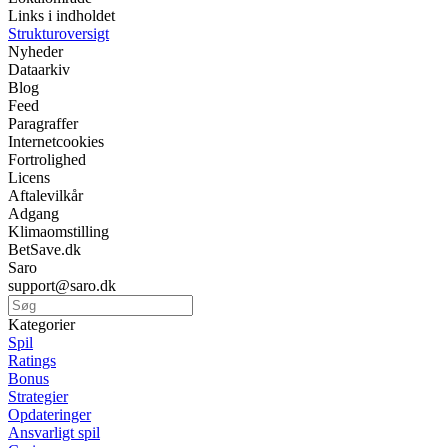
Links i indholdet
Strukturoversigt
Nyheder
Dataarkiv
Blog
Feed
Paragraffer
Internetcookies
Fortrolighed
Licens
Aftalevilkår
Adgang
Klimaomstilling
BetSave.dk
Saro
support@saro.dk
Kategorier
Spil
Ratings
Bonus
Strategier
Opdateringer
Ansvarligt spil