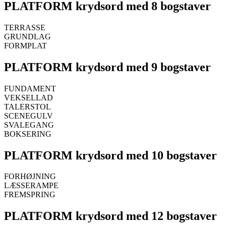
PLATFORM krydsord med 8 bogstaver
TERRASSE
GRUNDLAG
FORMPLAT
PLATFORM krydsord med 9 bogstaver
FUNDAMENT
VEKSELLAD
TALERSTOL
SCENEGULV
SVALEGANG
BOKSERING
PLATFORM krydsord med 10 bogstaver
FORHØJNING
LÆSSERAMPE
FREMSPRING
PLATFORM krydsord med 12 bogstaver