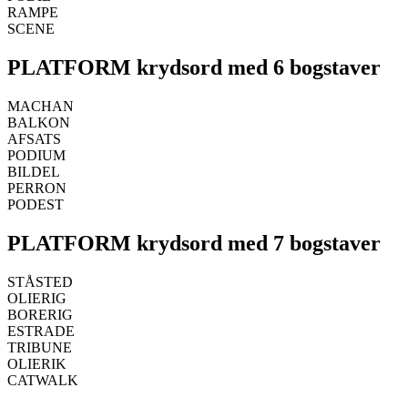
RAMPE
SCENE
PLATFORM krydsord med 6 bogstaver
MACHAN
BALKON
AFSATS
PODIUM
BILDEL
PERRON
PODEST
PLATFORM krydsord med 7 bogstaver
STÅSTED
OLIERIG
BORERIG
ESTRADE
TRIBUNE
OLIERIK
CATWALK