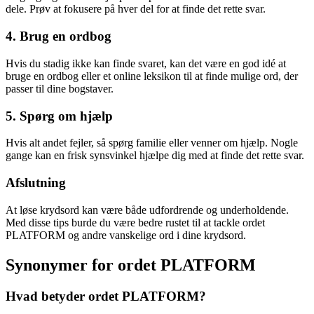
dele. Prøv at fokusere på hver del for at finde det rette svar.
4. Brug en ordbog
Hvis du stadig ikke kan finde svaret, kan det være en god idé at
bruge en ordbog eller et online leksikon til at finde mulige ord, der
passer til dine bogstaver.
5. Spørg om hjælp
Hvis alt andet fejler, så spørg familie eller venner om hjælp. Nogle
gange kan en frisk synsvinkel hjælpe dig med at finde det rette svar.
Afslutning
At løse krydsord kan være både udfordrende og underholdende.
Med disse tips burde du være bedre rustet til at tackle ordet
PLATFORM og andre vanskelige ord i dine krydsord.
Synonymer for ordet PLATFORM
Hvad betyder ordet PLATFORM?