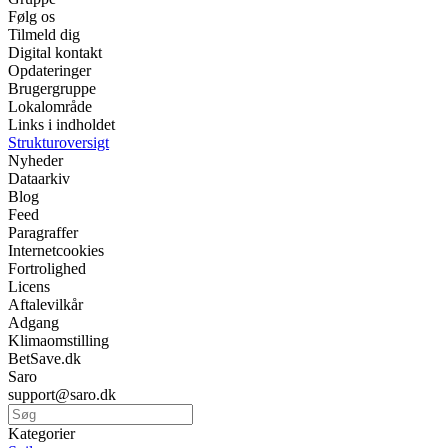
Følg os
Tilmeld dig
Digital kontakt
Opdateringer
Brugergruppe
Lokalområde
Links i indholdet
Strukturoversigt
Nyheder
Dataarkiv
Blog
Feed
Paragraffer
Internetcookies
Fortrolighed
Licens
Aftalevilkår
Adgang
Klimaomstilling
BetSave.dk
Saro
support@saro.dk
Kategorier