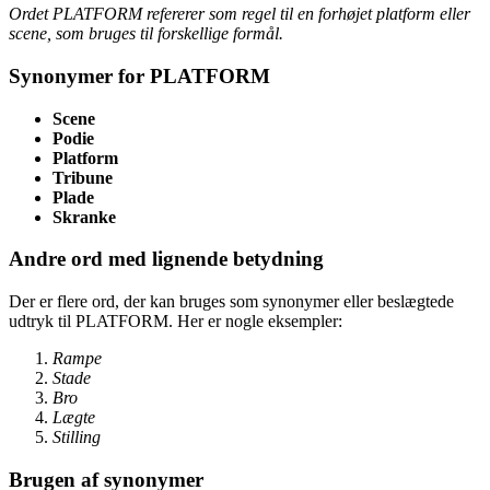
Ordet PLATFORM refererer som regel til en forhøjet platform eller
scene, som bruges til forskellige formål.
Synonymer for PLATFORM
Scene
Podie
Platform
Tribune
Plade
Skranke
Andre ord med lignende betydning
Der er flere ord, der kan bruges som synonymer eller beslægtede
udtryk til PLATFORM. Her er nogle eksempler:
Rampe
Stade
Bro
Lægte
Stilling
Brugen af synonymer