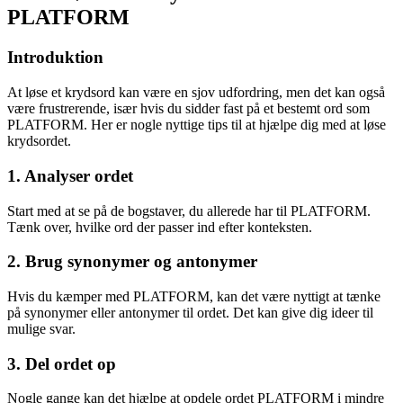
PLATFORM
Introduktion
At løse et krydsord kan være en sjov udfordring, men det kan også
være frustrerende, især hvis du sidder fast på et bestemt ord som
PLATFORM. Her er nogle nyttige tips til at hjælpe dig med at løse
krydsordet.
1. Analyser ordet
Start med at se på de bogstaver, du allerede har til PLATFORM.
Tænk over, hvilke ord der passer ind efter konteksten.
2. Brug synonymer og antonymer
Hvis du kæmper med PLATFORM, kan det være nyttigt at tænke
på synonymer eller antonymer til ordet. Det kan give dig ideer til
mulige svar.
3. Del ordet op
Nogle gange kan det hjælpe at opdele ordet PLATFORM i mindre