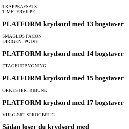
TRAPPEAFSATS
TIMETERVIPPE
PLATFORM krydsord med 13 bogstaver
SMAGLØS FACON
DIRIGENTPODIE
PLATFORM krydsord med 14 bogstaver
ETAGEUDBYGNING
PLATFORM krydsord med 15 bogstaver
ORKESTERTRIBUNE
PLATFORM krydsord med 17 bogstaver
VULGÆRT SPROGBRUG
Sådan løser du krydsord med