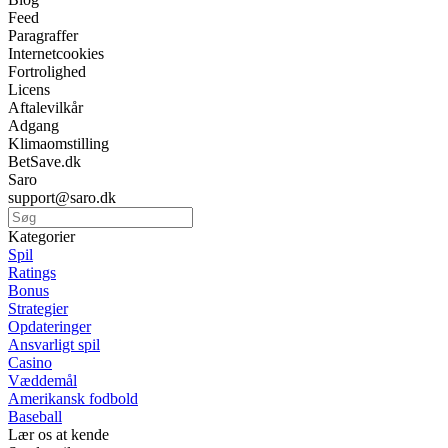
Feed
Paragraffer
Internetcookies
Fortrolighed
Licens
Aftalevilkår
Adgang
Klimaomstilling
BetSave.dk
Saro
support@saro.dk
Kategorier
Spil
Ratings
Bonus
Strategier
Opdateringer
Ansvarligt spil
Casino
Væddemål
Amerikansk fodbold
Baseball
Lær os at kende