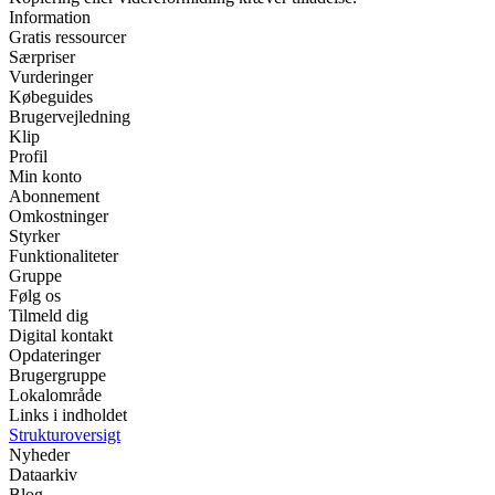
Information
Gratis ressourcer
Særpriser
Vurderinger
Købeguides
Brugervejledning
Klip
Profil
Min konto
Abonnement
Omkostninger
Styrker
Funktionaliteter
Gruppe
Følg os
Tilmeld dig
Digital kontakt
Opdateringer
Brugergruppe
Lokalområde
Links i indholdet
Strukturoversigt
Nyheder
Dataarkiv
Blog