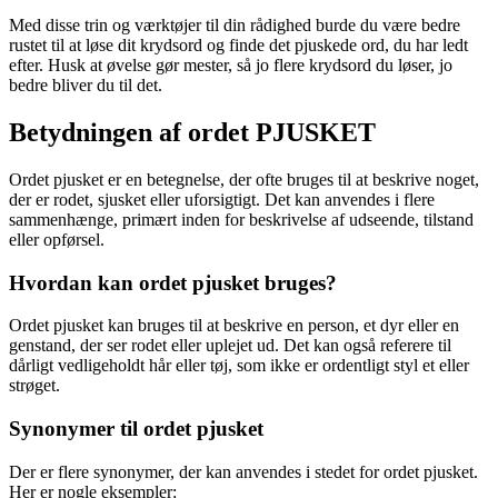
Med disse trin og værktøjer til din rådighed burde du være bedre
rustet til at løse dit krydsord og finde det pjuskede ord, du har ledt
efter. Husk at øvelse gør mester, så jo flere krydsord du løser, jo
bedre bliver du til det.
Betydningen af ordet PJUSKET
Ordet pjusket er en betegnelse, der ofte bruges til at beskrive noget,
der er rodet, sjusket eller uforsigtigt. Det kan anvendes i flere
sammenhænge, primært inden for beskrivelse af udseende, tilstand
eller opførsel.
Hvordan kan ordet pjusket bruges?
Ordet pjusket kan bruges til at beskrive en person, et dyr eller en
genstand, der ser rodet eller uplejet ud. Det kan også referere til
dårligt vedligeholdt hår eller tøj, som ikke er ordentligt styl et eller
strøget.
Synonymer til ordet pjusket
Der er flere synonymer, der kan anvendes i stedet for ordet pjusket.
Her er nogle eksempler: