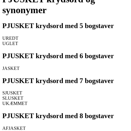
synonymer
PJUSKET krydsord med 5 bogstaver
UREDT
UGLET
PJUSKET krydsord med 6 bogstaver
JASKET
PJUSKET krydsord med 7 bogstaver
SJUSKET
SLUSKET
UKÆMMET
PJUSKET krydsord med 8 bogstaver
AFJASKET