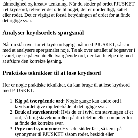
tålmodighed og kreativ tænkning. Når du støder på ordet PJUSKET
i et krydsord, refererer det ofte til noget, der er uordentligt, kattet
eller rodet. Det er vigtigt at forstå betydningen af ordet for at finde
det rigtige svar.
Analyser krydsordets spørgsmål
Når du står over for et krydsordspørgsmål med PJUSKET, så start
med at analysere spørgsmålet nøje. Tænk over antallet af bogstaver i
svaret, og se på eventuelle tværgående ord, der kan hjælpe dig med
at afsløre den korrekte løsning.
Praktiske teknikker til at løse krydsord
Her er nogle praktiske teknikker, du kan bruge til at løse krydsord
med PJUSKET:
Kig på tværgående ord:
Nogle gange kan andre ord i
krydsordet give dig ledetråde til det rigtige svar.
Bruk af stavekontrol:
Hvis du er i tvivl om stavningen af et
ord, så brug stavekontrollen på din telefon eller computer for
at finde det korrekte svar.
Prøv med synonymer:
Hvis du sidder fast, så tænk på
synonymer til PJUSKET såsom rodet, beskidt eller