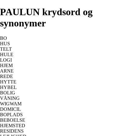
PAULUN krydsord og
synonymer
BO
HUS
TELT
HULE
LOGI
HJEM
ARNE
REDE
HYTTE
HYBEL
BOLIG
VÅNING
WIGWAM
DOMICIL
BOPLADS
BEBOELSE
HJEMSTED
RESIDENS