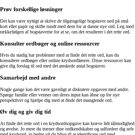
Prøv forskellige løsninger
Det kan være nyttigt at skrive de tilgængelige bogstaver ned på små
kort eller papir og skifte rundt med dem for at danne nye ord. Leg med
rækkefølgen af bogstaverne for at se, om det resulterer i det rette ord.
Konsulter ordbøger og online ressourcer
Hvis du stadig har problemer med at finde det rette ord, kan du
konsultere ordbøger eller online krydsordløsere. Disse ressourcer kan
give dig forslag til ord med det ønskede antal bogstaver.
Samarbejd med andre
Nogle gange kan det være gavnligt at diskutere opgaven med andre.
Spørge familie eller venner om deres input kan åbne op for nye
perspektiver og hjælpe dig med at finde det manglende ord.
Øv dig og giv dig tid
At finde det rette ord i en krydsordsopgave kan kræve lidt tålmodighed
og øvelse. Jo mere du træner dine ordkendskaber og udfordrer dig selv
med krydsord, jo bedre vil du blive til at identificere ord med