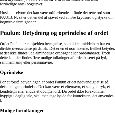
forskellige antal bogstaver.
Husk, at selvom det kan være udfordrende at finde det rette ord som
PAULUN, så er det en del af sjovet ved at løse krydsord og styrke din
kognitive færdigheder.
Paulun: Betydning og oprindelse af ordet
Ordet Paulun er en sjælden betegnelse, som ikke umiddelbart har en
direkte oversættelse på dansk. Det er en et non-lexeme, hvilket betyder,
at det ikke findes i de almindelige ordbøger eller orddatabaser. Trods
dette kan der findes flere mulige tolkninger af ordet baseret på lyd,
sammenhæng eller personnavne.
Oprindelse
For at forstå betydningen af ordet Paulun er det nødvendigt at se på
dets mulige oprindelse. Det kan være et efternavn, et slangudtryk, et
kendetegn eller endda et opdigtet ord. Da ordet ikke forekommer
hyppigt i daglig tale, skal man tage højde for konteksten, det anvendes
i.
Mulige fortolkninger