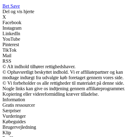
Bet Save
Del og vis hjerte
X
Facebook
Instagram
LinkedIn
YouTube
Pinterest
TikTok
Mail
RSS
© Alt indhold tilhører rettighedshaver.
© Ophavsretligt beskyttet indhold. Vi er affiliatepartner og kan
modtage indtægt fra udvalgte køb foretaget gennem vores side.
© Vi forbeholder os alle rettigheder til materialet på denne side.
Nogle links kan give os indtjening gennem affiliateprogrammer.
Kopiering eller videreformidling kræver tilladelse.
Information
Gratis ressourcer
Særpriser
Vurderinger
Købeguides
Brugervejledning
Klip