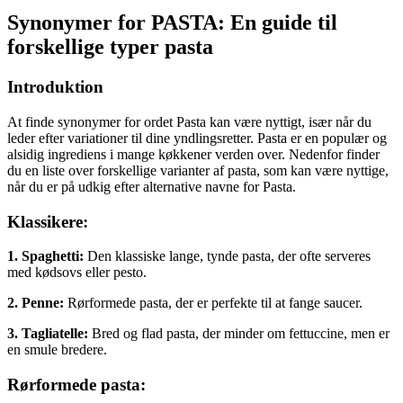
Synonymer for PASTA: En guide til
forskellige typer pasta
Introduktion
At finde synonymer for ordet Pasta kan være nyttigt, især når du
leder efter variationer til dine yndlingsretter. Pasta er en populær og
alsidig ingrediens i mange køkkener verden over. Nedenfor finder
du en liste over forskellige varianter af pasta, som kan være nyttige,
når du er på udkig efter alternative navne for Pasta.
Klassikere:
1. Spaghetti:
Den klassiske lange, tynde pasta, der ofte serveres
med kødsovs eller pesto.
2. Penne:
Rørformede pasta, der er perfekte til at fange saucer.
3. Tagliatelle:
Bred og flad pasta, der minder om fettuccine, men er
en smule bredere.
Rørformede pasta: