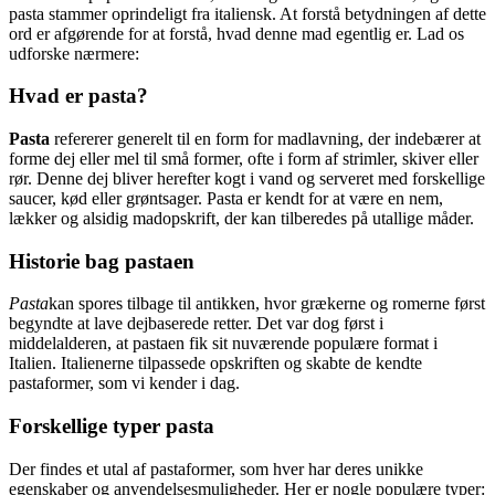
pasta stammer oprindeligt fra italiensk. At forstå betydningen af dette
ord er afgørende for at forstå, hvad denne mad egentlig er. Lad os
udforske nærmere:
Hvad er pasta?
Pasta
refererer generelt til en form for madlavning, der indebærer at
forme dej eller mel til små former, ofte i form af strimler, skiver eller
rør. Denne dej bliver herefter kogt i vand og serveret med forskellige
saucer, kød eller grøntsager. Pasta er kendt for at være en nem,
lækker og alsidig madopskrift, der kan tilberedes på utallige måder.
Historie bag pastaen
Pasta
kan spores tilbage til antikken, hvor grækerne og romerne først
begyndte at lave dejbaserede retter. Det var dog først i
middelalderen, at pastaen fik sit nuværende populære format i
Italien. Italienerne tilpassede opskriften og skabte de kendte
pastaformer, som vi kender i dag.
Forskellige typer pasta
Der findes et utal af pastaformer, som hver har deres unikke
egenskaber og anvendelsesmuligheder. Her er nogle populære typer: