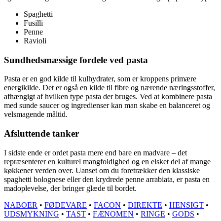
Spaghetti
Fusilli
Penne
Ravioli
Sundhedsmæssige fordele ved pasta
Pasta er en god kilde til kulhydrater, som er kroppens primære
energikilde. Det er også en kilde til fibre og nærende næringsstoffer,
afhængigt af hvilken type pasta der bruges. Ved at kombinere pasta
med sunde saucer og ingredienser kan man skabe en balanceret og
velsmagende måltid.
Afsluttende tanker
I sidste ende er ordet pasta mere end bare en madvare – det
repræsenterer en kulturel mangfoldighed og en elsket del af mange
køkkener verden over. Uanset om du foretrækker den klassiske
spaghetti bolognese eller den krydrede penne arrabiata, er pasta en
madoplevelse, der bringer glæde til bordet.
NABOER
•
FØDEVARE
•
FACON
•
DIREKTE
•
HENSIGT
•
UDSMYKNING
•
TAST
•
FÆNOMEN
•
RINGE
•
GODS
•