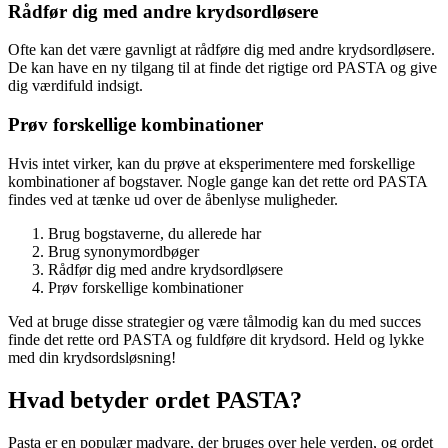
Rådfør dig med andre krydsordløsere
Ofte kan det være gavnligt at rådføre dig med andre krydsordløsere.
De kan have en ny tilgang til at finde det rigtige ord PASTA og give
dig værdifuld indsigt.
Prøv forskellige kombinationer
Hvis intet virker, kan du prøve at eksperimentere med forskellige
kombinationer af bogstaver. Nogle gange kan det rette ord PASTA
findes ved at tænke ud over de åbenlyse muligheder.
Brug bogstaverne, du allerede har
Brug synonymordbøger
Rådfør dig med andre krydsordløsere
Prøv forskellige kombinationer
Ved at bruge disse strategier og være tålmodig kan du med succes
finde det rette ord PASTA og fuldføre dit krydsord. Held og lykke
med din krydsordsløsning!
Hvad betyder ordet PASTA?
Pasta er en populær madvare, der bruges over hele verden, og ordet