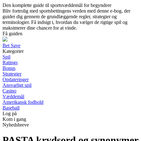
Den komplette guide til sportsvæddemål for begyndere
Bliv fortrolig med sportsbettingens verden med denne e-bog, der
guider dig gennem de grundlæggende regler, strategier og
terminologier. Få indsigt i, hvordan du vælger de rigtige spil og
maksimerer dine chancer for at vinde.
Få guiden
Bet Save
Kategorier
Spil
Ratings
Bonus
Strategier
Opdateringer
Ansvarligt spil
Casino
Væddemål
Amerikansk fodbold
Baseball
Log på
Kom i gang
Nyhedsbreve
PASTA krydsord og synonymer