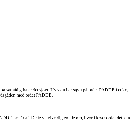
og samtidig have det sjovt. Hvis du har stødt på ordet PADDE i et kryds
ydsordsgåden med ordet PADDE.
ADDE består af. Dette vil give dig en idé om, hvor i krydsordet det kan