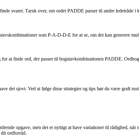
inde svaret. Tænk over, om ordet PADDE passer til andre ledetråde i kr
gstavskombinationer som P-A-D-D-E for at se, om det kan generere mulig
dbog for at finde ord, der passer til bogstavkombinationen PADDE. Ordb
have det sjovt. Ved at følge disse strategier og tips bør du være godt 
de opgave, men det er nyttigt at have variationer til rådighed, når man
it ordforråd.