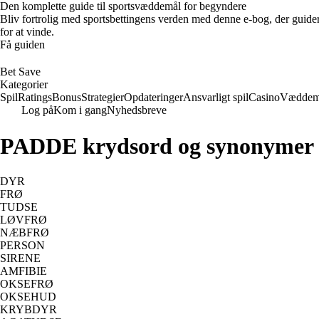
Den komplette guide til sportsvæddemål for begyndere
Bliv fortrolig med sportsbettingens verden med denne e-bog, der guider
for at vinde.
Få guiden
Bet Save
Kategorier
Spil
Ratings
Bonus
Strategier
Opdateringer
Ansvarligt spil
Casino
Væddem
Log på
Kom i gang
Nyhedsbreve
PADDE krydsord og synonymer
DYR
FRØ
TUDSE
LØVFRØ
NÆBFRØ
PERSON
SIRENE
AMFIBIE
OKSEFRØ
OKSEHUD
KRYBDYR