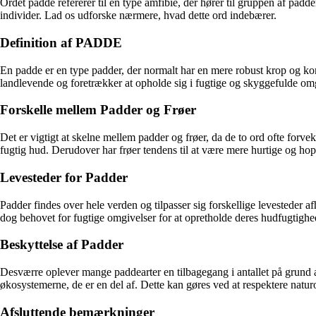
Ordet padde refererer til en type amfibie, der hører til gruppen af padd
individer. Lad os udforske nærmere, hvad dette ord indebærer.
Definition af PADDE
En padde er en type padder, der normalt har en mere robust krop og kort
landlevende og foretrækker at opholde sig i fugtige og skyggefulde omg
Forskelle mellem Padder og Frøer
Det er vigtigt at skelne mellem padder og frøer, da de to ord ofte forve
fugtig hud. Derudover har frøer tendens til at være mere hurtige og hopp
Levesteder for Padder
Padder findes over hele verden og tilpasser sig forskellige levesteder a
dog behovet for fugtige omgivelser for at opretholde deres hudfugtighe
Beskyttelse af Padder
Desværre oplever mange paddearter en tilbagegang i antallet på grund af 
økosystemerne, de er en del af. Dette kan gøres ved at respektere natur
Afsluttende bemærkninger