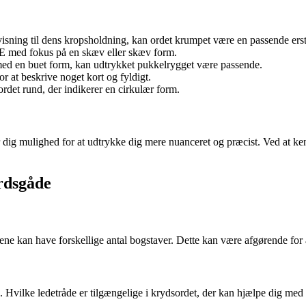
ning til dens kropsholdning, kan ordet krumpet være en passende erst
 med fokus på en skæv eller skæv form.
d en buet form, kan udtrykket pukkelrygget være passende.
at beskrive noget kort og fyldigt.
det rund, der indikerer en cirkulær form.
r dig mulighed for at udtrykke dig mere nuanceret og præcist. Ved at ke
ordsgåde
ne kan have forskellige antal bogstaver. Dette kan være afgørende for at
. Hvilke ledetråde er tilgængelige i krydsordet, der kan hjælpe dig med