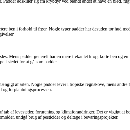
er. Padder adskiller sig fra krybdyr ved blandt andet at have en blød, f
ere ben i forhold til frøer. Nogle typer padder har desuden tør hud med
ivelser.
ksles. Mens padder generelt har en mere trekantet krop, korte ben og en 
e i stedet for at gå som padder.
fhængigt af arten. Nogle padder lever i tropiske regnskove, mens andre f
d og forplantningsprocessen.
tab af levesteder, forurening og klimaforandringer. Det er vigtigt at be
områder, undgå brug af pesticider og deltage i bevaringsprojekter.