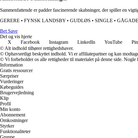
Sammenfattende er padder fascinerende skabninger, der spiller en vigtig
GERERE
•
FYNSK LANDSBY
•
GUDLØS
•
SINGLE
•
GÅGAD
Bet Save
Del og vis hjerte
X
Facebook
Instagram
LinkedIn
YouTube
Pin
© Alt indhold tilhører rettighedshaver.
© Ophavsretligt beskyttet indhold. Vi er affiliatepartner og kan modtag
© Vi forbeholder os alle rettigheder til materialet på denne side. Nogle
Information
Gratis ressourcer
Særpriser
Vurderinger
Købeguides
Brugervejledning
Klip
Profil
Min konto
Abonnement
Omkostninger
Styrker
Funktionaliteter
Gruppe