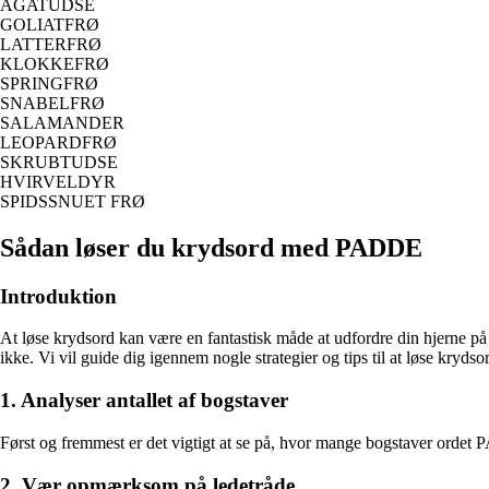
AGATUDSE
GOLIATFRØ
LATTERFRØ
KLOKKEFRØ
SPRINGFRØ
SNABELFRØ
SALAMANDER
LEOPARDFRØ
SKRUBTUDSE
HVIRVELDYR
SPIDSSNUET FRØ
Sådan løser du krydsord med PADDE
Introduktion
At løse krydsord kan være en fantastisk måde at udfordre din hjerne på 
ikke. Vi vil guide dig igennem nogle strategier og tips til at løse kr
1. Analyser antallet af bogstaver
Først og fremmest er det vigtigt at se på, hvor mange bogstaver ordet P
2. Vær opmærksom på ledetråde