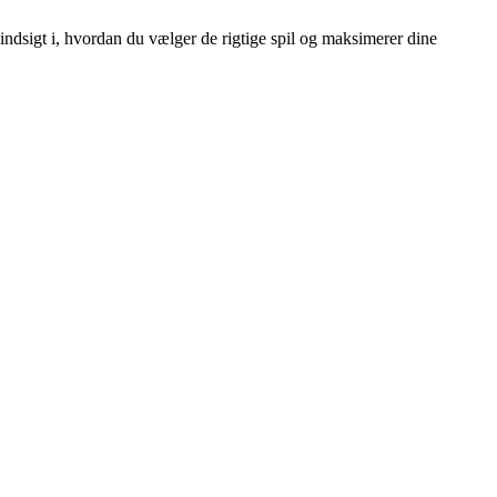
indsigt i, hvordan du vælger de rigtige spil og maksimerer dine