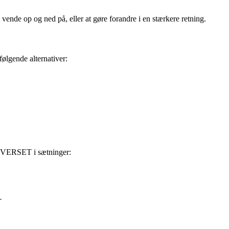
ende op og ned på, eller at gøre forandre i en stærkere retning.
ølgende alternativer:
 OVERSET i sætninger:
.