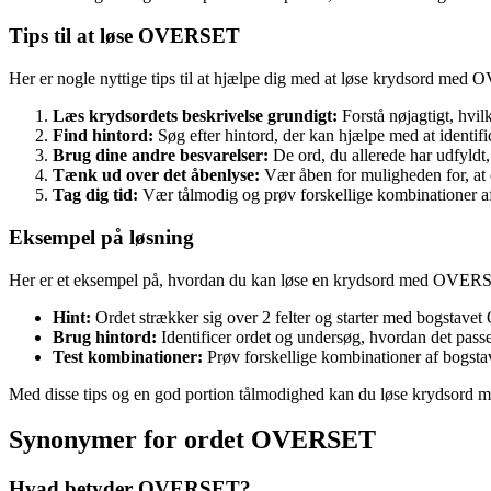
Tips til at løse OVERSET
Her er nogle nyttige tips til at hjælpe dig med at løse krydsord me
Læs krydsordets beskrivelse grundigt:
Forstå nøjagtigt, hvil
Find hintord:
Søg efter hintord, der kan hjælpe med at identifice
Brug dine andre besvarelser:
De ord, du allerede har udfyld
Tænk ud over det åbenlyse:
Vær åben for muligheden for, at o
Tag dig tid:
Vær tålmodig og prøv forskellige kombinationer af 
Eksempel på løsning
Her er et eksempel på, hvordan du kan løse en krydsord med OVER
Hint:
Ordet strækker sig over 2 felter og starter med bogstavet 
Brug hintord:
Identificer ordet og undersøg, hvordan det passer
Test kombinationer:
Prøv forskellige kombinationer af bogstav
Med disse tips og en god portion tålmodighed kan du løse krydsord
Synonymer for ordet OVERSET
Hvad betyder OVERSET?