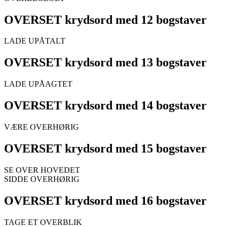
OVERSET krydsord med 12 bogstaver
LADE UPÅTALT
OVERSET krydsord med 13 bogstaver
LADE UPÅAGTET
OVERSET krydsord med 14 bogstaver
VÆRE OVERHØRIG
OVERSET krydsord med 15 bogstaver
SE OVER HOVEDET
SIDDE OVERHØRIG
OVERSET krydsord med 16 bogstaver
TAGE ET OVERBLIK