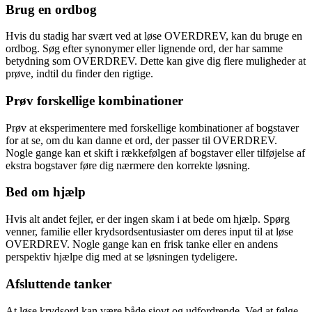
Brug en ordbog
Hvis du stadig har svært ved at løse OVERDREV, kan du bruge en
ordbog. Søg efter synonymer eller lignende ord, der har samme
betydning som OVERDREV. Dette kan give dig flere muligheder at
prøve, indtil du finder den rigtige.
Prøv forskellige kombinationer
Prøv at eksperimentere med forskellige kombinationer af bogstaver
for at se, om du kan danne et ord, der passer til OVERDREV.
Nogle gange kan et skift i rækkefølgen af bogstaver eller tilføjelse af
ekstra bogstaver føre dig nærmere den korrekte løsning.
Bed om hjælp
Hvis alt andet fejler, er der ingen skam i at bede om hjælp. Spørg
venner, familie eller krydsordsentusiaster om deres input til at løse
OVERDREV. Nogle gange kan en frisk tanke eller en andens
perspektiv hjælpe dig med at se løsningen tydeligere.
Afsluttende tanker
At løse krydsord kan være både sjovt og udfordrende. Ved at følge