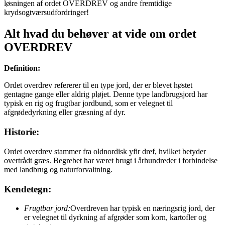
løsningen af ordet OVERDREV og andre fremtidige
krydsogtværsudfordringer!
Alt hvad du behøver at vide om ordet
OVERDREV
Definition:
Ordet overdrev refererer til en type jord, der er blevet høstet
gentagne gange eller aldrig pløjet. Denne type landbrugsjord har
typisk en rig og frugtbar jordbund, som er velegnet til
afgrødedyrkning eller græsning af dyr.
Historie:
Ordet overdrev stammer fra oldnordisk yfir dref, hvilket betyder
overtrådt græs. Begrebet har været brugt i århundreder i forbindelse
med landbrug og naturforvaltning.
Kendetegn:
Frugtbar jord:
Overdreven har typisk en næringsrig jord, der
er velegnet til dyrkning af afgrøder som korn, kartofler og