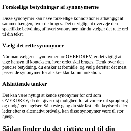
Forskellige betydninger af synonymerne
Disse synonymer kan have forskellige konnotationer afhængigt af
sammenhængen, hvor de bruges. Det er vigtigt at overveje den
specifikke betydning af hvert synonymer, når du vælger det rette ord
til din tekst.
Vælg det rette synonymer
Når man vælger et synonymer for OVERDREV, er det vigtigt at
tage hensyn til konteksten, hvor ordet skal bruges. Tænk over den
præcise betydning, du ønsker at formidle, og vælg derefter det mest
passende synonymer for at sikre klar kommunikation.
Afsluttende tanker
Det kan være nyttigt at kende synonymer for ord som
OVERDREV, da det giver dig mulighed for at variere dit sprogbrug
og undgå gentagelser. Så næste gang du står fast i din krydsord eller
leder efter et alternativt ordvalg, kan disse synonymer være til stor
hjælp.
Sådan finder du det rigtige ord til din