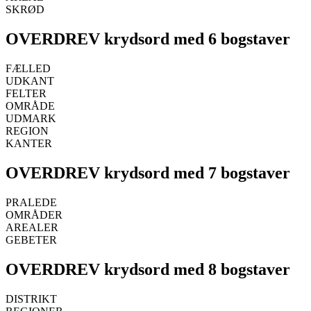
SKRØD
OVERDREV krydsord med 6 bogstaver
FÆLLED
UDKANT
FELTER
OMRÅDE
UDMARK
REGION
KANTER
OVERDREV krydsord med 7 bogstaver
PRALEDE
OMRÅDER
AREALER
GEBETER
OVERDREV krydsord med 8 bogstaver
DISTRIKT