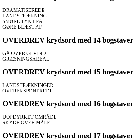
DRAMATISEREDE
LANDSTRÆKNING
SMØRE TYKT PÅ
GØRE BLÆST AF
OVERDREV krydsord med 14 bogstaver
GÅ OVER GEVIND
GRÆSNINGSAREAL
OVERDREV krydsord med 15 bogstaver
LANDSTRÆKNINGER
OVEREKSPONEREDE
OVERDREV krydsord med 16 bogstaver
UOPDYRKET OMRÅDE
SKYDE OVER MÅLET
OVERDREV krydsord med 17 bogstaver