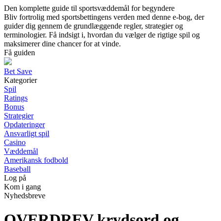
Den komplette guide til sportsvæddemål for begyndere
Bliv fortrolig med sportsbettingens verden med denne e-bog, der
guider dig gennem de grundlæggende regler, strategier og
terminologier. Få indsigt i, hvordan du vælger de rigtige spil og
maksimerer dine chancer for at vinde.
Få guiden
Bet Save
Kategorier
Spil
Ratings
Bonus
Strategier
Opdateringer
Ansvarligt spil
Casino
Væddemål
Amerikansk fodbold
Baseball
Log på
Kom i gang
Nyhedsbreve
OVERDREV krydsord og