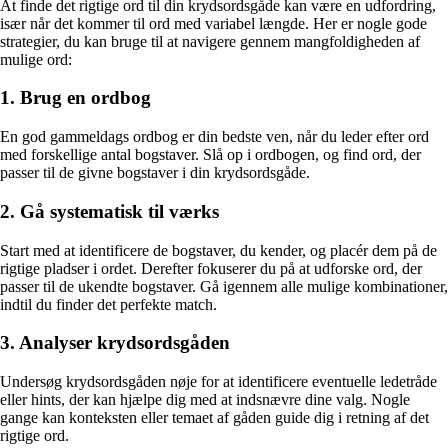
At finde det rigtige ord til din krydsordsgåde kan være en udfordring,
især når det kommer til ord med variabel længde. Her er nogle gode
strategier, du kan bruge til at navigere gennem mangfoldigheden af
mulige ord:
1. Brug en ordbog
En god gammeldags ordbog er din bedste ven, når du leder efter ord
med forskellige antal bogstaver. Slå op i ordbogen, og find ord, der
passer til de givne bogstaver i din krydsordsgåde.
2. Gå systematisk til værks
Start med at identificere de bogstaver, du kender, og placér dem på de
rigtige pladser i ordet. Derefter fokuserer du på at udforske ord, der
passer til de ukendte bogstaver. Gå igennem alle mulige kombinationer,
indtil du finder det perfekte match.
3. Analyser krydsordsgåden
Undersøg krydsordsgåden nøje for at identificere eventuelle ledetråde
eller hints, der kan hjælpe dig med at indsnævre dine valg. Nogle
gange kan konteksten eller temaet af gåden guide dig i retning af det
rigtige ord.