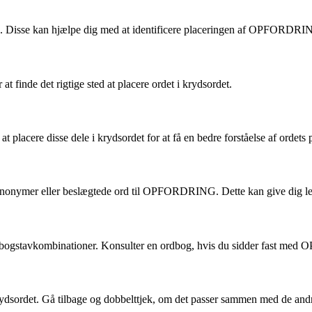
rd. Disse kan hjælpe dig med at identificere placeringen af OPFORDRI
inde det rigtige sted at placere ordet i krydsordet.
re disse dele i krydsordet for at få en bedre forståelse af ordets p
 synonymer eller beslægtede ord til OPFORDRING. Dette kan give dig lede
kke bogstavkombinationer. Konsulter en ordbog, hvis du sidder fast 
ydsordet. Gå tilbage og dobbelttjek, om det passer sammen med de andr