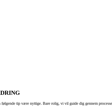
ORDRING
ende tip være nyttige. Bare rolig, vi vil guide dig gennem processen 