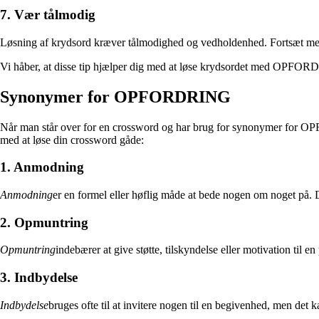
7. Vær tålmodig
Løsning af krydsord kræver tålmodighed og vedholdenhed. Fortsæt med 
Vi håber, at disse tip hjælper dig med at løse krydsordet med OPFO
Synonymer for OPFORDRING
Når man står over for en crossword og har brug for synonymer for OPFO
med at løse din crossword gåde:
1. Anmodning
Anmodning
er en formel eller høflig måde at bede nogen om noget på. De
2. Opmuntring
Opmuntring
indebærer at give støtte, tilskyndelse eller motivation til e
3. Indbydelse
Indbydelse
bruges ofte til at invitere nogen til en begivenhed, men det k