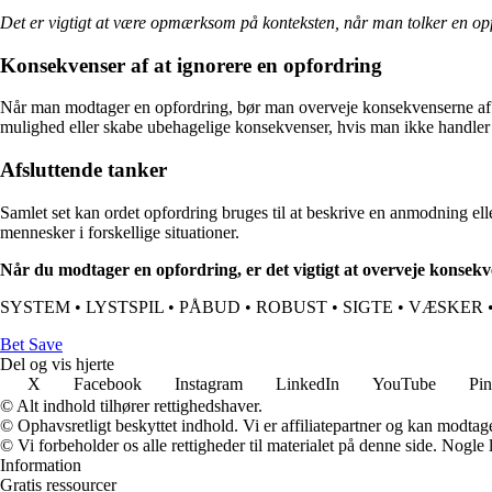
Det er vigtigt at være opmærksom på konteksten, når man tolker en opfo
Konsekvenser af at ignorere en opfordring
Når man modtager en opfordring, bør man overveje konsekvenserne af at 
mulighed eller skabe ubehagelige konsekvenser, hvis man ikke handler
Afsluttende tanker
Samlet set kan ordet opfordring bruges til at beskrive en anmodning el
mennesker i forskellige situationer.
Når du modtager en opfordring, er det vigtigt at overveje konsek
SYSTEM
•
LYSTSPIL
•
PÅBUD
•
ROBUST
•
SIGTE
•
VÆSKER
Bet Save
Del og vis hjerte
X
Facebook
Instagram
LinkedIn
YouTube
Pin
© Alt indhold tilhører rettighedshaver.
© Ophavsretligt beskyttet indhold. Vi er affiliatepartner og kan modtag
© Vi forbeholder os alle rettigheder til materialet på denne side. Nogle
Information
Gratis ressourcer