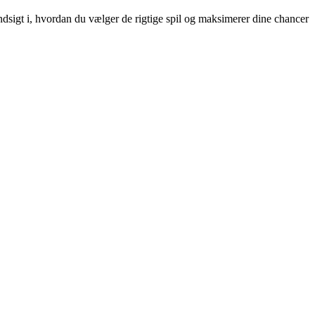
ndsigt i, hvordan du vælger de rigtige spil og maksimerer dine chancer