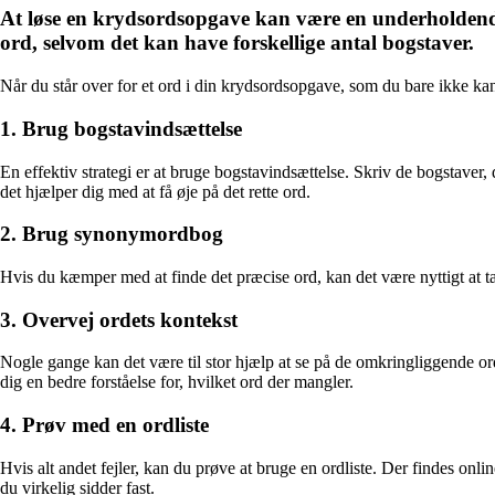
At løse en krydsordsopgave kan være en underholdende 
ord, selvom det kan have forskellige antal bogstaver.
Når du står over for et ord i din krydsordsopgave, som du bare ikke kan 
1. Brug bogstavindsættelse
En effektiv strategi er at bruge bogstavindsættelse. Skriv de bogstaver,
det hjælper dig med at få øje på det rette ord.
2. Brug synonymordbog
Hvis du kæmper med at finde det præcise ord, kan det være nyttigt at 
3. Overvej ordets kontekst
Nogle gange kan det være til stor hjælp at se på de omkringliggende o
dig en bedre forståelse for, hvilket ord der mangler.
4. Prøv med en ordliste
Hvis alt andet fejler, kan du prøve at bruge en ordliste. Der findes onli
du virkelig sidder fast.