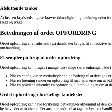
Afsluttende tanker
At løse en krydsordsopgave kræver tålmodighed og tænkning uden for bo
Held og lykke!
Betydningen af ordet OPFORDRING
Ordet opfordring er et substantiv på dansk, der bruges til at beskrive 
om handling.
Eksempler på brug af ordet opfordring
Ordet opfordring kan bruges i mange forskellige sammenhænge både i 
Når en chef giver en medarbejder en opfordring til at deltage i et
Når en forening sender en opfordring til medlemmerne om at bidra
Når en politiker udsender en opfordring til befolkningen om at d
Ordet opfordring i forskellige kontekster
Ordet opfordring kan have forskellige betydninger afhængigt af den kon
beskrive det at motivere eller anspore andre til at tage en bestemt handl