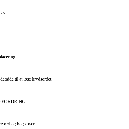
NG.
lacering.
tråde til at løse krydsordet.
med OPFORDRING.
e ord og bogstaver.