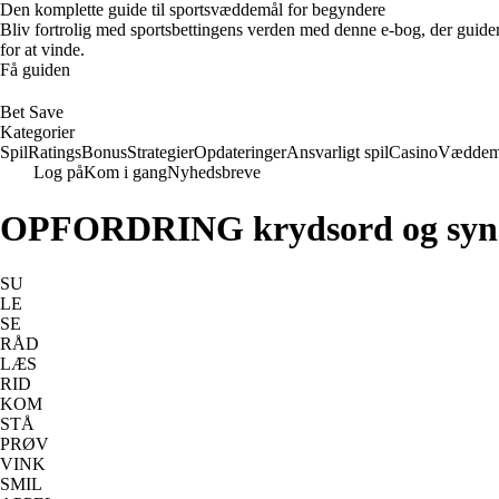
Den komplette guide til sportsvæddemål for begyndere
Bliv fortrolig med sportsbettingens verden med denne e-bog, der guider
for at vinde.
Få guiden
Bet Save
Kategorier
Spil
Ratings
Bonus
Strategier
Opdateringer
Ansvarligt spil
Casino
Væddem
Log på
Kom i gang
Nyhedsbreve
OPFORDRING krydsord og sy
SU
LE
SE
RÅD
LÆS
RID
KOM
STÅ
PRØV
VINK
SMIL