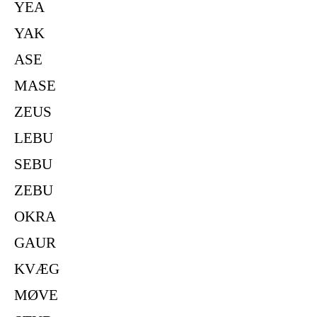
YEA
YAK
ASE
MASE
ZEUS
LEBU
SEBU
ZEBU
OKRA
GAUR
KVÆG
MØVE