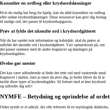
Konsulter en ordbog eller krydsordsløsninger
Hvis du stadig har brug for hjælp, kan du altid konsultere en ordbog
eller online krydsordsløsninger. Disse ressourcer kan give dig forslag
til mulige ord, der passer til krydsordsopgaven.
Prøv at fylde det ukendte ord i krydsordgitteret
Når du har samlet nok information og ledetråde, skal du prøve at
udfylde det ukendte ord i krydsordgitteret. Vær opmærksom på, om
det passer sammen med de andre bogstaver og løsningen på
krydsordsgåden.
Øvelse gør mester
Det kan være udfordrende at finde det rette ord med varierende antal
bogstaver i starten, men jo mere du øver dig, jo bedre bliver du til at
tackle disse typer af krydsordsgåder. Så fortsæt med at løse krydsord
og udfordre dig selv!
NYMFE – Betydning og oprindelse af ordet
Ordet nymfe er et udtryk, der ofte refererer til en mytologisk skikkelse,