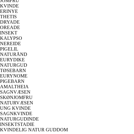
JOMFRU
KVINDE
ERINYE
THETIS
DRYADE
OREADE
INSEKT
KALYPSO
NEREIDE
PIGELIL
NATURÅND
EURYDIKE
NATURGUD
TØSEBARN
EURYNOME
PIGEBARN
AMALTHEIA
SAGNVÆSEN
SKØNJOMFRU
NATURVÆSEN
UNG KVINDE
SAGNKVINDE
NATURGUDINDE
INSEKTSTADIE
KVINDELIG NATUR GUDDOM