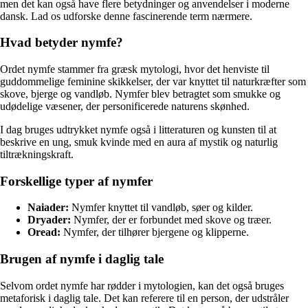
men det kan også have flere betydninger og anvendelser i moderne
dansk. Lad os udforske denne fascinerende term nærmere.
Hvad betyder nymfe?
Ordet nymfe stammer fra græsk mytologi, hvor det henviste til
guddommelige feminine skikkelser, der var knyttet til naturkræfter som
skove, bjerge og vandløb. Nymfer blev betragtet som smukke og
udødelige væsener, der personificerede naturens skønhed.
I dag bruges udtrykket nymfe også i litteraturen og kunsten til at
beskrive en ung, smuk kvinde med en aura af mystik og naturlig
tiltrækningskraft.
Forskellige typer af nymfer
Naiader:
Nymfer knyttet til vandløb, søer og kilder.
Dryader:
Nymfer, der er forbundet med skove og træer.
Oread:
Nymfer, der tilhører bjergene og klipperne.
Brugen af nymfe i daglig tale
Selvom ordet nymfe har rødder i mytologien, kan det også bruges
metaforisk i daglig tale. Det kan referere til en person, der udstråler