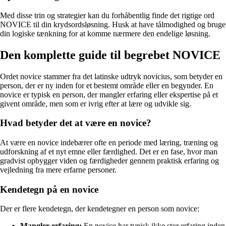
Med disse trin og strategier kan du forhåbentlig finde det rigtige ord
NOVICE til din krydsordsløsning. Husk at have tålmodighed og bruge
din logiske tænkning for at komme nærmere den endelige løsning.
Den komplette guide til begrebet NOVICE
Ordet novice stammer fra det latinske udtryk novicius, som betyder en
person, der er ny inden for et bestemt område eller en begynder. En
novice er typisk en person, der mangler erfaring eller ekspertise på et
givent område, men som er ivrig efter at lære og udvikle sig.
Hvad betyder det at være en novice?
At være en novice indebærer ofte en periode med læring, træning og
udforskning af et nyt emne eller færdighed. Det er en fase, hvor man
gradvist opbygger viden og færdigheder gennem praktisk erfaring og
vejledning fra mere erfarne personer.
Kendetegn på en novice
Der er flere kendetegn, der kendetegner en person som novice:
Mangler erfaring:
En novice har typisk ikke stor erfaring inden