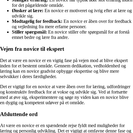
for det pågældende område.
Ønsker at lære:
En novice er motiveret og ivrig efter at lære og
udvikle sig.
Modtagelig for feedback:
En novice er åben over for feedback
og vejledning fra mere erfarne personer.
Stiller spørgsmål:
En novice stiller ofte spørgsmål for at forstå
emnet bedre og lære fra andre.
Vejen fra novice til ekspert
Det at være en novice er en vigtig fase på vejen mod at blive ekspert
inden for et bestemt område. Gennem dedikation, vedholdenhed og
læring kan en novice gradvist opbygge ekspertise og blive mere
selvsikker i deres færdigheder.
Det er vigtigt for en novice at være åben over for læring, udfordringer
og konstruktiv feedback for at vokse og udvikle sig. Ved at fortsætte
med at øve sig, eksperimentere og søge ny viden kan en novice blive
en dygtig og kompetent udøver på et område.
Afsluttende ord
At være en novice er en spændende rejse fyldt med muligheder for
læring og personlig udvikling. Det er vigtigt at omfavne denne fase og