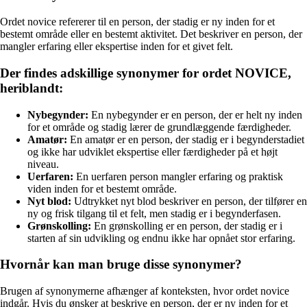
Ordet novice refererer til en person, der stadig er ny inden for et
bestemt område eller en bestemt aktivitet. Det beskriver en person, der
mangler erfaring eller ekspertise inden for et givet felt.
Der findes adskillige synonymer for ordet NOVICE,
heriblandt:
Nybegynder:
En nybegynder er en person, der er helt ny inden
for et område og stadig lærer de grundlæggende færdigheder.
Amatør:
En amatør er en person, der stadig er i begynderstadiet
og ikke har udviklet ekspertise eller færdigheder på et højt
niveau.
Uerfaren:
En uerfaren person mangler erfaring og praktisk
viden inden for et bestemt område.
Nyt blod:
Udtrykket nyt blod beskriver en person, der tilfører en
ny og frisk tilgang til et felt, men stadig er i begynderfasen.
Grønskolling:
En grønskolling er en person, der stadig er i
starten af sin udvikling og endnu ikke har opnået stor erfaring.
Hvornår kan man bruge disse synonymer?
Brugen af synonymerne afhænger af konteksten, hvor ordet novice
indgår. Hvis du ønsker at beskrive en person, der er ny inden for et